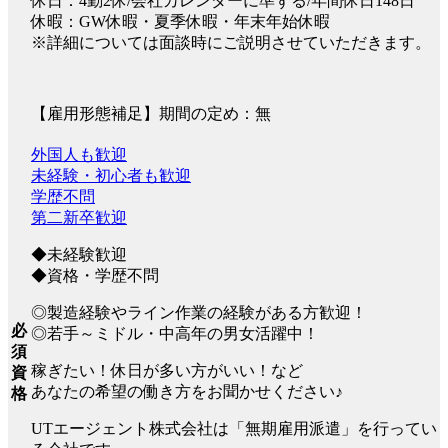
休日：4勤2休/会社カレンダーに準ずる/年間休日148日
休暇：GW休暇・夏季休暇・年末年始休暇
※詳細については面談時にご説明させていただきます。
【雇用形態補足】期間の定め：無
外国人も歓迎
未経験・初心者も歓迎
学歴不問
第二新卒歓迎
◆未経験歓迎
◆資格・学歴不問
◎製造経験やライン作業の経験がある方歓迎！
必
◎若手～ミドル・中高年の男女活躍中！
須
稼ぎたい！休日が多い方がいい！など
資
あなたの希望の働き方をお聞かせください♪
格
UTエージェント株式会社は「無期雇用派遣」を行ってい