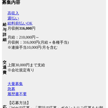
募集内容
高収入
週払い
給料前払いOK
給
月収例
316,000
円
与
詳
月給：210,000円～
細
月収例：316,000円(月給＋各種手当)
※連操手当10,000円/月を含む
交
上限30,000円まで支給
通
※会社規定有り
費
大量募集
急募
履歴書不要
【応募方法】
応
「Webで応募」「電話で応募」ボタンよりご応募をお願