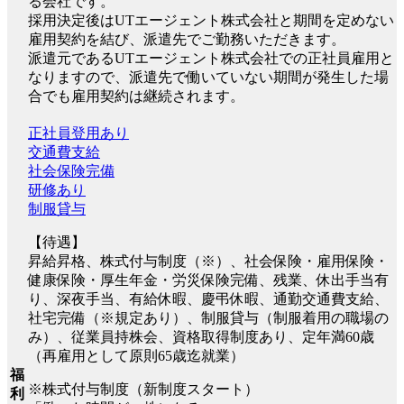
る会社です。
採用決定後はUTエージェント株式会社と期間を定めない
雇用契約を結び、派遣先でご勤務いただきます。
派遣元であるUTエージェント株式会社での正社員雇用と
なりますので、派遣先で働いていない期間が発生した場
合でも雇用契約は継続されます。
正社員登用あり
交通費支給
社会保険完備
研修あり
制服貸与
【待遇】
昇給昇格、株式付与制度（※）、社会保険・雇用保険・
健康保険・厚生年金・労災保険完備、残業、休出手当有
り、深夜手当、有給休暇、慶弔休暇、通勤交通費支給、
社宅完備（※規定あり）、制服貸与（制服着用の職場の
み）、従業員持株会、資格取得制度あり、定年満60歳
（再雇用として原則65歳迄就業）
福
※株式付与制度（新制度スタート）
利