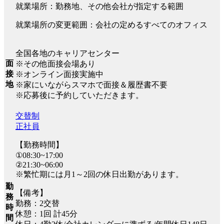
就業場所：勤務地、その他会社が指定する範囲
就業場所の変更範囲：会社の定めるすべてのオフィス
全国各地のキャリアセンター
面
※その他面接会場あり
接
※オンライン面接実施中
地
※家にいながらスマホで面接＆履歴書不要
※応募後に予約していただきます。
交替制
正社員
【勤務時間】
①08:30~17:00
②21:30~06:00
※繁忙期には月1～2回の休日出勤があります。
勤
【備考】
務
勤務：2交替
時
休憩：1回 計45分
間