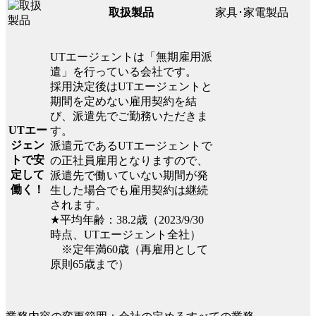
家具･家電製品
取扱製品
UTエージェントは「無期雇用派
遣」を行っている会社です。
採用決定後はUTエージェントと
期間を定めない雇用契約を結
び、派遣先でご勤務いただきま
UTエー
す。
ジェン
派遣元であるUTエージェントで
トで安
の正社員雇用となりますので、
定して
派遣先で働いていない期間が発
働く！
生した場合でも雇用契約は継続
されます。
★平均年齢：38.2歳（2023/9/30
時点、UTエージェント全社）
※定年満60歳（再雇用として
原則65歳まで）