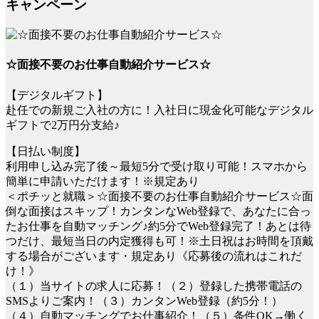
キャンペーン
☆面接不要のお仕事自動紹介サービス☆
【デジタルギフト】
赴任での新規ご入社の方に！入社日に現金化可能なデジタル
ギフトで2万円分支給♪
【日払い制度】
利用申し込み完了後～最短5分で受け取り可能！スマホから
簡単に申請いただけます！※規定あり
＜ポチッと就職＞☆面接不要のお仕事自動紹介サービス☆面
倒な面接はスキップ！カンタンなWeb登録で、あなたに合っ
たお仕事を自動マッチング♪約5分でWeb登録完了！あとは待
つだけ、最短当日の内定獲得も可！※土日祝はお時間を頂戴
する場合がございます・規定あり《応募後の流れはこれだ
け！》
（１）当サイトの求人に応募！（２）登録した携帯電話の
SMSよりご案内！（３）カンタンWeb登録（約5分！）
（４）自動マッチングでお仕事紹介！（５）条件OK→働く