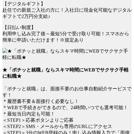
【デジタルギフト】
赴任での新規ご入社の方に！入社日に現金化可能なデジタル
ギフトで2万円分支給♪
【日払い制度】
利用申し込み完了後～最短5分で受け取り可能！スマホから
簡単に申請いただけます！※規定あり
★「ポチッと就職」ならスキマ時間にWEBでサクサク手軽
に転職★
「ポチッと就職」は、面接不要のお仕事自動紹介サービスで
す！
＊履歴書不要＆面接行く必要なし！
＊WEBで手続きができるので、24時間いつでも選考可能！
＊最短当日内定も可能！
＜STEP1＞応募ボタンよりご応募
＜STEP2＞SMS・メールから専用のURLにアクセス
＜STEP3＞3分のWEB登録のみ！申し込み情報入力で「面接