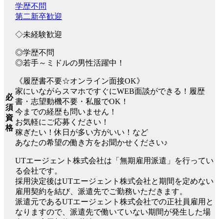
学歴不問
第二新卒歓迎
◇未経験歓迎
◎学歴不問
◎若手～ミドルの男性活躍中！
《履歴書不要☆オンライン面接OK》
家にいながらスマホですぐにWEB面談ができる！履歴
必
書・志望動機不要・私服でOK！
須
今までの経歴も問いません！
資
お気軽にご応募ください！
格
稼ぎたい！休日が多い方がいい！など
あなたの希望の働き方をお聞かせください♪
UTエージェント株式会社は「無期雇用派遣」を行ってい
る会社です。
採用決定後はUTエージェント株式会社と期間を定めない
雇用契約を結び、派遣先でご勤務いただきます。
派遣元であるUTエージェント株式会社での正社員雇用と
なりますので、派遣先で働いていない期間が発生した場