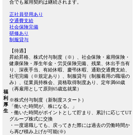
合でも雇用契約は継続されます。
正社員登用あり
交通費支給
社会保険完備
研修あり
制服貸与
【待遇】
昇給昇格、株式付与制度（※）、社会保険・雇用保険・
健康保険・厚生年金・労災保険完備、残業、休出手当有
り、深夜手当、有給休暇、慶弔休暇、通勤交通費支給、
社宅完備（※規定あり）、制服貸与（制服着用の職場の
み）、従業員持株会、資格取得制度あり、定年満60歳
（再雇用として原則65歳迄就業）
福
利
※株式付与制度（新制度スタート）
厚
「働いた時間が、株になる。」
生
・働いた時間がポイントとして貯まり、累計に応じてUT
グループ株式に交換
・一度退職しても、戻ってきた際には過去の労働時間か
ら再び積み上げが可能(※)