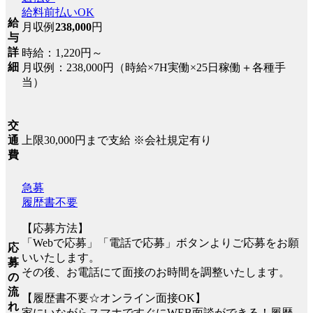
給料前払いOK
給
月収例
238,000
円
与
詳
時給：1,220円～
細
月収例：238,000円（時給×7H実働×25日稼働＋各種手
当）
交
上限30,000円まで支給 ※会社規定有り
通
費
急募
履歴書不要
【応募方法】
「Webで応募」「電話で応募」ボタンよりご応募をお願
応
いいたします。
募
その後、お電話にて面接のお時間を調整いたします。
の
流
【履歴書不要☆オンライン面接OK】
れ
家にいながらスマホですぐにWEB面談ができる！履歴