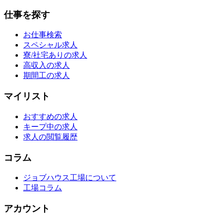
仕事を探す
お仕事検索
スペシャル求人
寮/社宅ありの求人
高収入の求人
期間工の求人
マイリスト
おすすめの求人
キープ中の求人
求人の閲覧履歴
コラム
ジョブハウス工場について
工場コラム
アカウント