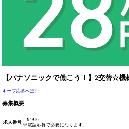
【パナソニックで働こう！】2交替☆機械操
キープ
応募へ進む
募集概要
1194916
求人番号
※電話応募で必要になります。