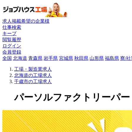
求人掲載希望の企業様
仕事検索
キープ
閲覧履歴
ログイン
会員登録
全国
北海道
青森県
岩手県
宮城県
秋田県
山形県
福島県
寮/
工場・製造業求人
北海道の工場求人
千歳市の工場求人
パーソルファクトリーパートナ