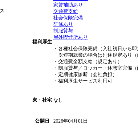
家賃補助あり
ス
交通費支給
社会保険完備
研修あり
制服貸与
屋外喫煙所あり
福利厚生
・各種社会保険完備（入社初日から即
※短期就業の場合は別途規定あり（
・交通費全額支給（規定あり）
・制服貸与／ロッカー・休憩室完備（
・定期健康診断（会社負担）
・福利厚生サービス利用可
なし
寮・社宅
2026年04月01日
公開日