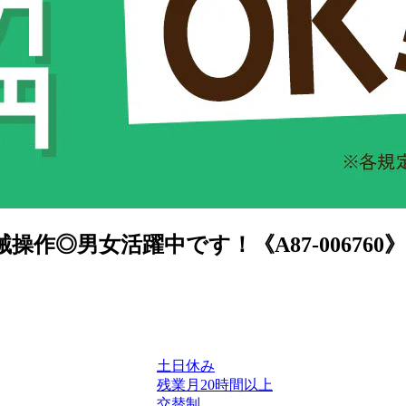
作◎男女活躍中です！《A87-006760》
土日休み
残業月20時間以上
交替制