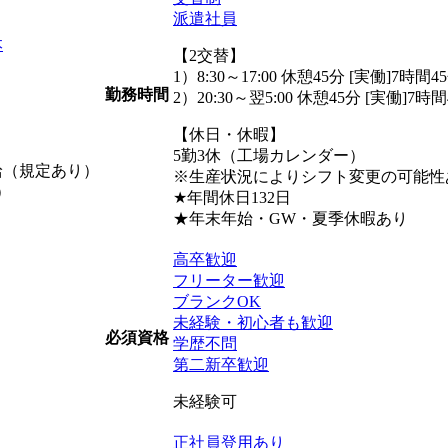
派遣社員
本
【2交替】
1）8:30～17:00 休憩45分 [実働]7時間4
勤務時間
2）20:30～翌5:00 休憩45分 [実働]7時
【休日・休暇】
5勤3休（工場カレンダー）
支給（規定あり）
※生産状況によりシフト変更の可能性
）
★年間休日132日
★年末年始・GW・夏季休暇あり
高卒歓迎
フリーター歓迎
ブランクOK
未経験・初心者も歓迎
必須資格
学歴不問
第二新卒歓迎
未経験可
正社員登用あり