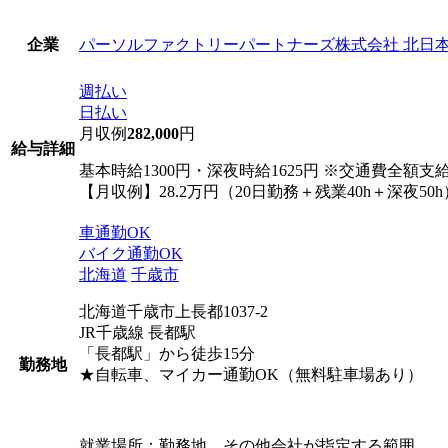
パーソルファクトリーパートナーズ株式会社 北日
企業
週払い
日払い
月収例
282,000
円
給与詳細
基本時給1300円・深夜時給1625円 ※交通費全額
【月収例】28.2万円（20日勤務＋残業40h＋深夜50h
車通勤OK
バイク通勤OK
北海道
千歳市
北海道千歳市上長都1037-2
JR千歳線 長都駅
「長都駅」から徒歩15分
勤務地
★自転車、マイカー通勤OK（無料駐車場あり）
就業場所：勤務地、その他会社が指定する範囲