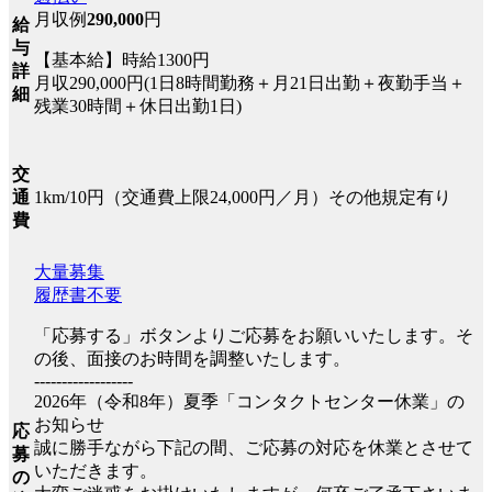
月収例
290,000
円
給
与
【基本給】時給1300円
詳
月収290,000円(1日8時間勤務＋月21日出勤＋夜勤手当＋
細
残業30時間＋休日出勤1日)
交
1km/10円（交通費上限24,000円／月）その他規定有り
通
費
大量募集
履歴書不要
「応募する」ボタンよりご応募をお願いいたします。そ
の後、面接のお時間を調整いたします。
------------------
2026年（令和8年）夏季「コンタクトセンター休業」の
お知らせ
応
誠に勝手ながら下記の間、ご応募の対応を休業とさせて
募
いただきます。
の