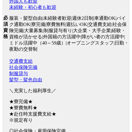
外国人も歓迎
未経験・初心者も歓迎
必
服装・髪型自由|未経験者歓迎|週休2日制|車通勤OK|バイ
須
ク通勤OK|寮完備|寮費無料|週払いOK|交通費支給|社会保
資
険完備|大量募集|制服貸与有り|大企業・大手企業|経験・
格
資格が活かせる|外国籍の方活躍中|障がい者の方活躍中|
ミドル活躍中（40～59歳）|オープニングスタッフ|日勤・
夜勤の交替制
交通費支給
社会保険完備
制服貸与
髪型・髪色自由
＼充実した福利厚生／
★寮完備★
★寮費無料★
★赴任時支援費支給★
※規定有り
◎社会保険・雇用保険完備