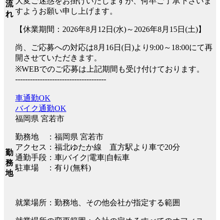
大変ご迷惑をお掛けいたしますが、何卒ご了承下さいま
流
すようお願い申し上げます。
れ
【休業期間：2026年8月12日(水)～2026年8月15日(土)】
尚、ご応募への対応は8月16日(日)より9:00～18:00にて再
開させていただきます。
※WEBでのご応募は上記期間も受け付けております。
-------------------------------------
車通勤OK
バイク通勤OK
福岡県 宮若市
勤務地 ：福岡県 宮若市
アクセス：福北ゆたか線 直方駅より車で20分
勤
通勤手段：車|バイク|電車|自転車
務
駐車場 ：有り(無料)
地
就業場所：勤務地、その他会社が指定する範囲