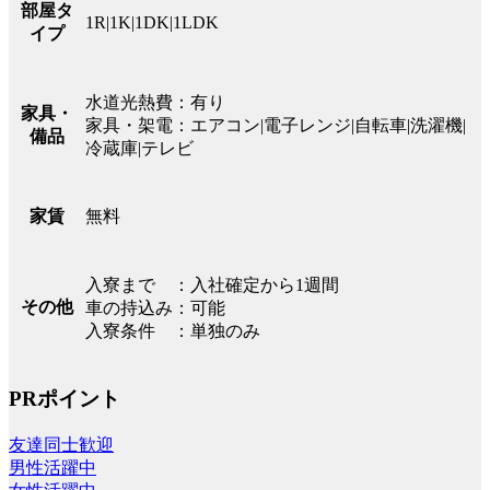
部屋タ
1R|1K|1DK|1LDK
イプ
水道光熱費：有り
家具・
家具・架電：エアコン|電子レンジ|自転車|洗濯機|
備品
冷蔵庫|テレビ
無料
家賃
入寮まで ：入社確定から1週間
その他
車の持込み：可能
入寮条件 ：単独のみ
PRポイント
友達同士歓迎
男性活躍中