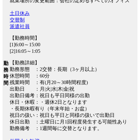
就業場所の変更範囲：会社の定めるすべてのオフィス
土日休み
交替制
派遣社員
【勤務時間】
[1]6:00～15:00
[2]16:05～1:05
【勤務詳細】
勤
勤務形態 ：2交替：長期（3ヶ月以上）
務
休憩時間 ：60分
時
残業時間 ：有(月20～30時間程度)
間
出勤日 ：月|火|水|木|金|祝
出勤日備考：祝日も平日同様の出勤
休日・休暇：・週休2日となります
・長期休暇有り（年末年始・お盆）
祝日の扱い：祝日も平日と同様の扱いで出勤日
休日出勤 ：土曜日に月1回程度発生する可能性あり
勤務備考 ：1週間毎に交替となります。