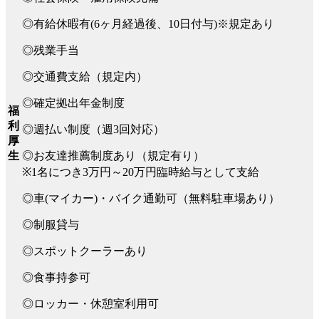
◎有給休暇有(6ヶ月経過後、10日付与)※規定あり
◎残業手当
◎交通費支給（規定内）
◎確定拠出年金制度
福
利
◎週払い制度（週3回対応）
厚
◎お友達推薦制度あり（規定有り）
生
※1名につき3万円～20万円臨時給与として支給
◎車(マイカー)・バイク通勤可（無料駐車場あり）
◎制服貸与
◎スポットクーラーあり
◎食事持参可
◎ロッカー・休憩室利用可