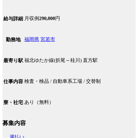
月収例
290,000
円
給与詳細
福岡県
宮若市
勤務地
福北ゆたか線(折尾～桂川) 直方駅
最寄り駅
検査・検品 / 自動車系工場 / 交替制
仕事内容
あり（無料）
寮・社宅
募集内容
週払い