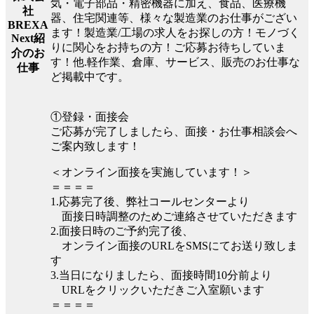
気・電子部品・精密機器に加え、食品、医療機
社
器、住宅関連等、様々な製造業のお仕事がござい
BREXA
ます！製造業/工場の求人をお探しの方！モノづく
Next紹
りに関心をお持ちの方！ご応募お待ちしていま
介のお
す！他.軽作業、倉庫、サービス、販売のお仕事な
仕事
ど掲載中です。
①登録・面接会
ご応募が完了しましたら、面接・お仕事相談会へ
ご案内致します！
＜オンライン面接を実施しています！＞
＝＝＝＝
1.応募完了後、弊社コールセンターより
面接日時調整のためご連絡させていただきます
2.面接日時のご予約完了後、
オンライン面接のURLをSMSにてお送り致しま
す
3.当日になりましたら、面接時間10分前より
URLをクリックいただきご入室願います
＝＝＝＝