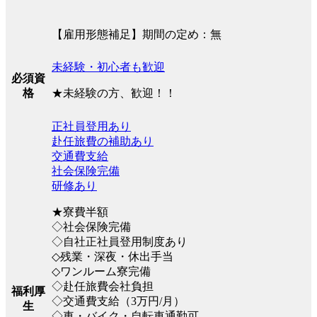
【雇用形態補足】期間の定め：無
未経験・初心者も歓迎
必須資
★未経験の方、歓迎！！
格
正社員登用あり
赴任旅費の補助あり
交通費支給
社会保険完備
研修あり
★寮費半額
◇社会保険完備
◇自社正社員登用制度あり
◇残業・深夜・休出手当
◇ワンルーム寮完備
◇赴任旅費会社負担
福利厚
◇交通費支給（3万円/月）
生
◇車・バイク・自転車通勤可