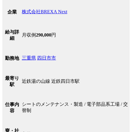
株式会社BREXA Next
企業
給与詳
月収例
290,000
円
細
三重県
四日市市
勤務地
最寄り
近鉄湯の山線 近鉄四日市駅
駅
シートのメンテナンス・製造 / 電子部品系工場 / 交
仕事内
替制
容
寮・社