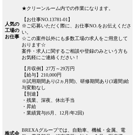
★クリーンルーム内での作業になります。
【お仕事NO.13781-01】
人気の
※ご応募いただく際に、お仕事NO.をお伝えくださ
工場の
い。
お仕事
☆この案件以外にも多数工場の求人をご用意して
おります☆
案件・求人に関するご相談や登録のみという方も
お気軽にご連絡ください！
【月収例】27万～29万円
【給与】210,000円
※試用期間あり(2ヵ月間)、研修期間あり(3週間)給
与変動なし
【別途】
・残業、深夜、休出手当
・昇給
・業績賞与(6月、12月/年2回)
BREXAグループでは、自動車、機械・金属、電
株式会