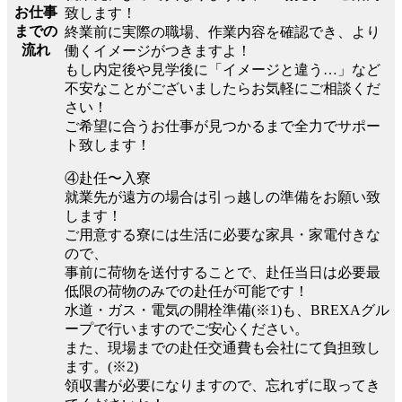
お仕事
致します！
までの
終業前に実際の職場、作業内容を確認でき、より
流れ
働くイメージがつきますよ！
もし内定後や見学後に「イメージと違う…」など
不安なことがございましたらお気軽にご相談くだ
さい！
ご希望に合うお仕事が見つかるまで全力でサポー
ト致します！
④赴任〜入寮
就業先が遠方の場合は引っ越しの準備をお願い致
します！
ご用意する寮には生活に必要な家具・家電付きな
ので、
事前に荷物を送付することで、赴任当日は必要最
低限の荷物のみでの赴任が可能です！
水道・ガス・電気の開栓準備(※1)も、BREXAグル
ープで行いますのでご安心ください。
また、現場までの赴任交通費も会社にて負担致し
ます。(※2)
領収書が必要になりますので、忘れずに取ってき