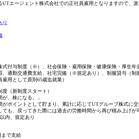
るUTエージェント株式会社での正社員雇用となりますので、
あり
備
株式付与制度（※）、社会保険・雇用保険・健康保険・厚生年
暇、通勤交通費支給、社宅完備（※規定あり）、制服貸与（制
再雇用として原則65歳迄就業）
制度（新制度スタート）
間が、株になる。」
間がポイントとして貯まり、累計に応じてUTグループ株式に交
しても、戻ってきた際には過去の労働時間から再び積み上げが可
年以内、規定あり
0円まで支給