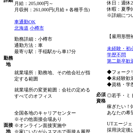
詳細
休日：週休2
月給：205,000円～
休暇：夏季
月収例：261,000円(月給＋各種手当)
※詳細につ
車通勤OK
北海道
小樽市
【雇用形態
勤務詳細：小樽市
通勤方法：車
未経験・初
最寄り駅：手稲駅から車17分
学歴不問
勤務
第二新卒歓
地
◆フォーク
就業場所：勤務地、その他会社が指
◆未経験歓
定する範囲
◆資格・学
就業場所の変更範囲：会社の定める
必須
◎若手・ミ
すべてのオフィス
資格
稼ぎたい！
あなたの希
全国各地のキャリアセンター
※その他面接会場あり
UTエージ
面接
※オンライン面接実施中
採用決定後
地
※家にいながらスマホで面接＆履歴