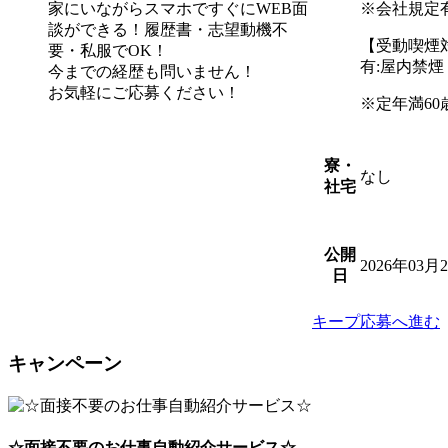
家にいながらスマホですぐにWEB面
※会社規定
談ができる！履歴書・志望動機不
【受動喫煙
要・私服でOK！
有:屋内禁
今までの経歴も問いません！
お気軽にご応募ください！
※定年満60
寮・
なし
社宅
公開
2026年03月
日
キープ
応募へ進む
キャンペーン
☆面接不要のお仕事自動紹介サービス☆