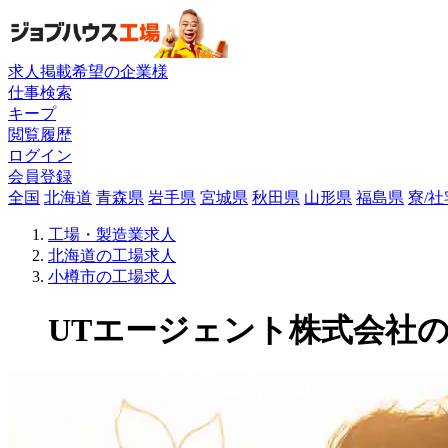
求人掲載希望の企業様
仕事検索
キープ
閲覧履歴
ログイン
会員登録
全国
北海道
青森県
岩手県
宮城県
秋田県
山形県
福島県
寮/
工場・製造業求人
北海道の工場求人
小樽市の工場求人
UTエージェント株式会社の工場