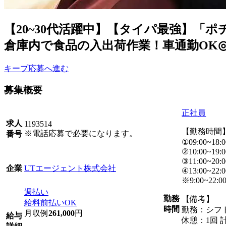
【20~30代活躍中】【タイパ最強】「
倉庫内で食品の入出荷作業！車通勤OK◎長期
キープ
応募へ進む
募集概要
正社員
求人
1193514
【勤務時間
※電話応募で必要になります。
番号
①09:00~18:0
②10:00~19:0
③11:00~20:0
UTエージェント株式会社
企業
④13:00~22:0
※9:00~2
週払い
勤務
【備考】
給料前払いOK
時間
勤務：シフ
月収例
261,000
円
給与
休憩：1回 計