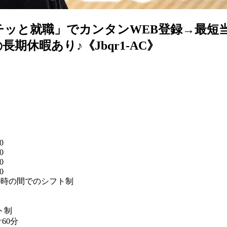
ポチッと就職」でカンタンWEB登録→最短
休暇あり♪《Jbqr1-AC》
】
0
0
0
0
2:00時の間でのシフト制
ト制
60分