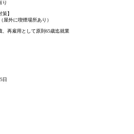
有り
対策】
煙（屋外に喫煙場所あり）
歳、再雇用として原則65歳迄就業
25日