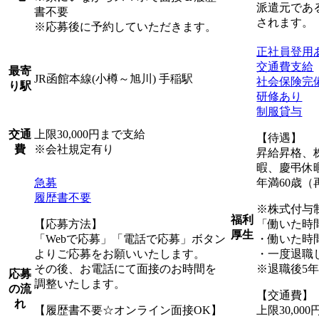
派遣元であ
書不要
されます。
※応募後に予約していただきます。
正社員登用
交通費支給
最寄
JR函館本線(小樽～旭川) 手稲駅
社会保険完
り駅
研修あり
制服貸与
上限30,000円まで支給
交通
【待遇】
※会社規定有り
費
昇給昇格、
暇、慶弔休
急募
年満60歳（
履歴書不要
※株式付与
福利
【応募方法】
「働いた時
厚生
「Webで応募」「電話で応募」ボタン
・働いた時
よりご応募をお願いいたします。
・一度退職
その後、お電話にて面接のお時間を
※退職後5
応募
調整いたします。
の流
【交通費】
れ
【履歴書不要☆オンライン面接OK】
上限30,00