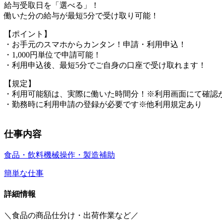
給与受取日を「選べる」！
働いた分の給与が最短5分で受け取り可能！
【ポイント】
・お手元のスマホからカンタン！申請・利用申込！
・1,000円単位で申請可能！
・利用申込後、最短5分でご自身の口座で受け取れます！
【規定】
・利用可能額は、実際に働いた時間分！※利用画面にて確認
・勤務時に利用申請の登録が必要です※他利用規定あり
仕事内容
食品・飲料
機械操作・製造補助
簡単な仕事
詳細情報
＼食品の商品仕分け・出荷作業など／