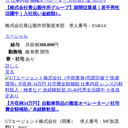
【株式会社青山製作所グループ】期間従業員｜若手男性
活躍中｜入社祝い金総額1...
株式会社青山製作所製造本部 求人番号：834614
スペシャル
給与
月収例
300,000
円
勤務地
岐阜県 関市
寮・社宅
あり
詳しく
見る
【月収例34万円】自動車部品の製造オペレーター／社宅
費全額補助／未経験歓迎...
UTエージェント株式会社（関東） 求人番号：MF加茂
野CL_don1