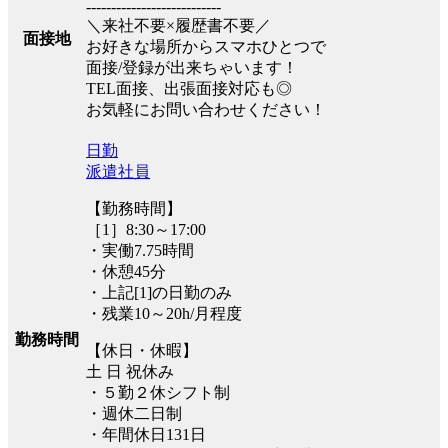
---------------------------
＼来社不要×履歴書不要／
面接地
お好きな場所からスマホひとつで
面接/登録が出来ちゃいます！
TEL面接、出張面接対応も◎
お気軽にお問い合わせください！
日勤
派遣社員
【勤務時間】
［1］8:30～17:00
・実働7.75時間
・休憩45分
・上記[1]の日勤のみ
・残業10～20h/月程度
勤務時間
【休日・休暇】
土 日 祝休み
・５勤２休シフト制
・週休二日制
・年間休日131日