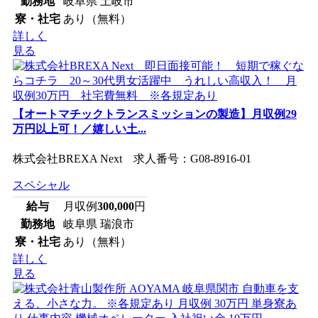
勤務地
岐阜県 土岐市
寮・社宅
あり（無料）
詳しく
見る
【オートマチックトランスミッションの製造】月収例29
万円以上可！／嬉しい土...
株式会社BREXA Next 求人番号：G08-8916-01
スペシャル
給与
月収例
300,000
円
勤務地
岐阜県 瑞浪市
寮・社宅
あり（無料）
詳しく
見る