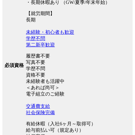
・長期休暇あり （GW/夏季/年末年始）
【就労期間】
長期
未経験・初心者も歓迎
学歴不問
第二新卒歓迎
履歴書不要
写真不要
必須資格
学歴不問
資格不要
未経験者も活躍中
＜あれば尚可＞
電子組立のご経験
交通費支給
社会保険完備
有給休暇（入社6ヶ月～取得可）
給与前払い可（規定あり）