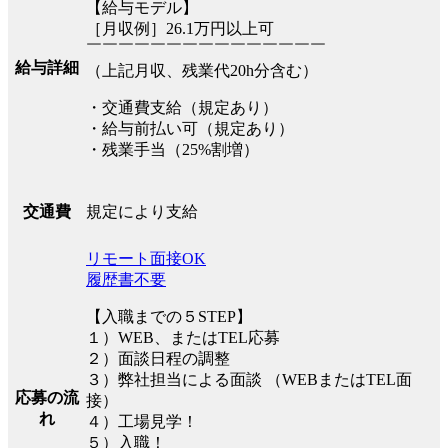
【給与モデル】
［月収例］26.1万円以上可
￣￣￣￣￣￣￣￣￣￣￣￣￣￣￣
給与詳細
（上記月収、残業代20h分含む）
・交通費支給（規定あり）
・給与前払い可（規定あり）
・残業手当（25%割増）
規定により支給
交通費
リモート面接OK
履歴書不要
【入職までの５STEP】
１）WEB、またはTEL応募
２）面談日程の調整
３）弊社担当による面談 （WEBまたはTEL面
応募の流
接）
れ
４）工場見学！
５）入職！