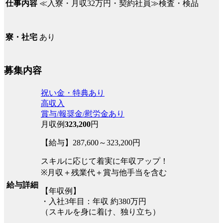
≪入寮・月収32万円・契約社員≫検査・検品
仕事内容
あり
寮・社宅
募集内容
祝い金・特典あり
高収入
賞与/報奨金/慰労金あり
月収例
323,200
円
【給与】287,600～323,200円
スキルに応じて着実に年収アップ！
※月収＋残業代＋賞与他手当を含む
給与詳細
【年収例】
・入社3年目：年収 約380万円
（スキルを身に着け、独り立ち）