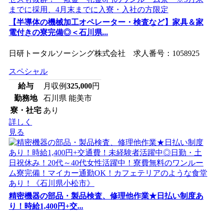
【半導体の機械加工オペレーター・検査など】家具＆家
電付きの寮完備◎＜石川県...
日研トータルソーシング株式会社 求人番号：1058925
スペシャル
給与
月収例
325,000
円
勤務地
石川県 能美市
寮・社宅
あり
詳しく
見る
精密機器の部品・製品検査、修理他作業★日払い制度あ
り！時給1,400円+交...