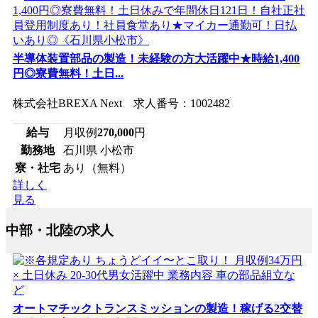
半導体装置部品の製造！未経験の方大活躍中★時給1,400
円◎寮費無料！土日...
株式会社BREXA Next 求人番号：1002482
給与
月収例
270,000
円
勤務地
石川県 小松市
寮・社宅
あり（無料）
詳しく
見る
中部・北陸の求人
オートマチックトランスミッションの製造！稼げる2交替