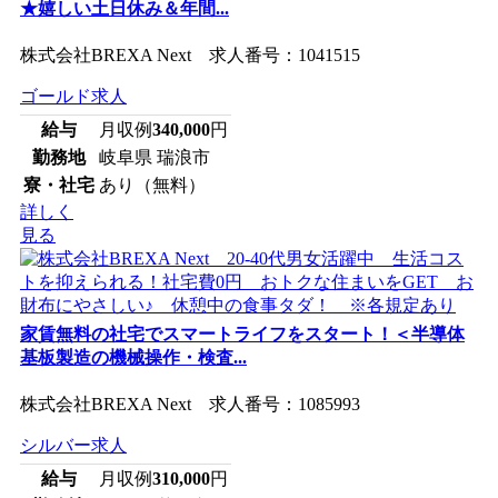
★嬉しい土日休み＆年間...
株式会社BREXA Next 求人番号：1041515
ゴールド求人
給与
月収例
340,000
円
勤務地
岐阜県 瑞浪市
寮・社宅
あり（無料）
詳しく
見る
家賃無料の社宅でスマートライフをスタート！＜半導体
基板製造の機械操作・検査...
株式会社BREXA Next 求人番号：1085993
シルバー求人
給与
月収例
310,000
円