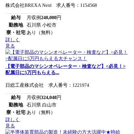
株式会社BREXA Next 求人番号：1154568
給与
月収例
240,000
円
勤務地
石川県 小松市
寮・社宅
あり（無料）
詳しく
見る
【電子部品のマシンオペレーター・検査など】<必見！>
配属日に5万円もらえる...
日総工産株式会社 求人番号：1221974
給与
月収例
324,048
円
勤務地
石川県 白山市
寮・社宅
あり（無料）
詳しく
見る