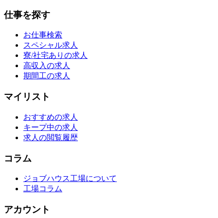
仕事を探す
お仕事検索
スペシャル求人
寮/社宅ありの求人
高収入の求人
期間工の求人
マイリスト
おすすめの求人
キープ中の求人
求人の閲覧履歴
コラム
ジョブハウス工場について
工場コラム
アカウント