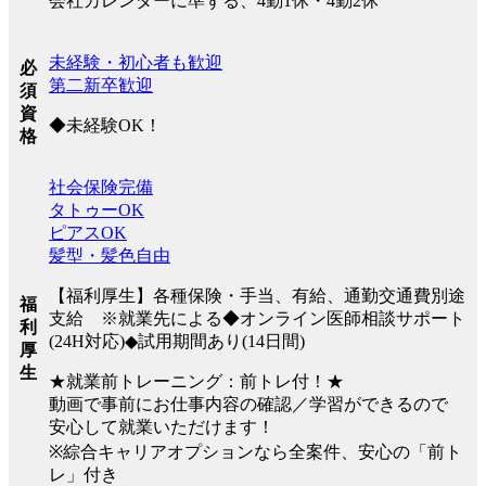
会社カレンダーに準ずる、4勤1休・4勤2休
未経験・初心者も歓迎
必
第二新卒歓迎
須
資
◆未経験OK！
格
社会保険完備
タトゥーOK
ピアスOK
髪型・髪色自由
【福利厚生】各種保険・手当、有給、通勤交通費別途
福
支給 ※就業先による◆オンライン医師相談サポート
利
(24H対応)◆試用期間あり(14日間)
厚
生
★就業前トレーニング：前トレ付！★
動画で事前にお仕事内容の確認／学習ができるので
安心して就業いただけます！
※綜合キャリアオプションなら全案件、安心の「前ト
レ」付き