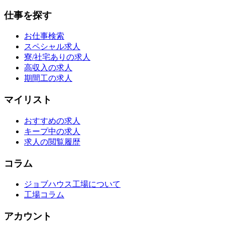
仕事を探す
お仕事検索
スペシャル求人
寮/社宅ありの求人
高収入の求人
期間工の求人
マイリスト
おすすめの求人
キープ中の求人
求人の閲覧履歴
コラム
ジョブハウス工場について
工場コラム
アカウント