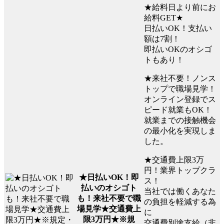
★給料日より前にお
給料GET★
日払いOK！支払い
額は7割！
即払いOKのオシゴ
トもあり！
★来社不要！ノンス
トップで職場見学！
オンライン登録でス
ピード就業もOK！
就業までの接触機会
の最小化を実現しま
した。
★交通費上限3万
円！業界トップクラ
★日払いOK！即
ス！
払いのオシゴト
当社では働くあなた
も！来社不要で職
の負担を軽減する為
場見学★交通費上
に
限3万円★※規
交通費別途支給（非