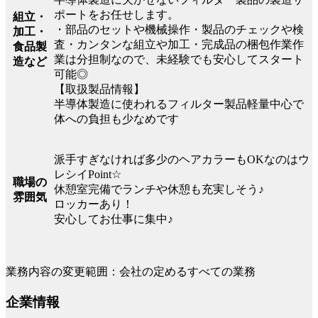
ポートをお任せします。
組立・
・部品のセットや機械操作・製品のチェックや検
加工・
査・カンタンな組立や加工・完成品の梱包作業作
食品製
業は分担制なので、未経験でも安心してスタート
造など
可能◎
【取扱製品情報】
半導体製造に使われるフィルター製品軽量中心で
体への負担も少なめです
派手すぎなければ多少のヘアカラーもOKなのはウ
レシイPoint☆
職場の
休憩室完備でランチや休憩も充実しそう♪
雰囲気
ロッカーあり！
安心してお仕事に集中♪
業務内容の変更範囲：会社の定めるすべての業務
企業情報