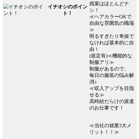
残業はほとんどナ
イチオシのポイン
シ！
ト！
≪ヘアカラーOKで
自由な雰囲気の職場
≫
明るすぎたり奇抜で
なければ基本的に自
由！
(規定有)≪機能的な
制服アリ≫
制服があるので、
毎日の服装の悩み解
消♪
≪収入アップを目指
せる≫
高時給だらけの派遣
のお仕事です！
≪当社の就業3大メ
リット！！≫