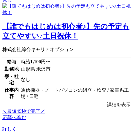
【誰でもはじめは初心者♪】先の予定も
立てやすい♪土日祝休！
株式会社綜合キャリアオプション
給与
時給
1,100
円〜
勤務地
山形県 米沢市
寮・社
なし
宅
仕事内
通信機器・ノートパソコンの組立・検査 / 家電系工
容
場 / 日勤
詳細を表示
＼最短45秒で完了／
応募へ進む
詳しく