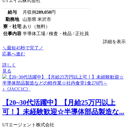
UTエイム株式会社
給与
月収例
289,050
円
勤務地
山形県 米沢市
寮・社宅
あり（無料）
仕事内容
半導体工場 / 検査・検品 / 正社員
詳細を表示
＼最短45秒で完了／
応募へ進む
詳しく
見る
【20~30代活躍中】【月給25万円以上
可！】未経験歓迎☆半導体部品製造な...
UTエージェント株式会社