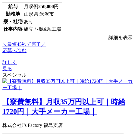
給与
月収例
250,000
円
勤務地
山形県 米沢市
寮・社宅
あり
仕事内容
組立 / 機械系工場
詳細を表示
＼最短45秒で完了／
応募へ進む
詳しく
見る
スペシャル
【寮費無料】月収35万円以上可｜時給
1720円｜大手メーカー工場｜
株式会社J’s Factory 福島支店