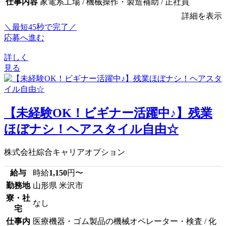
仕事内容
家電系工場 / 機械操作・製造補助 / 正社員
詳細を表示
＼最短45秒で完了／
応募へ進む
詳しく
見る
【未経験OK！ビギナー活躍中♪】残業
ほぼナシ！ヘアスタイル自由☆
株式会社綜合キャリアオプション
給与
時給
1,150
円〜
勤務地
山形県 米沢市
寮・社
なし
宅
仕事内
医療機器・ゴム製品の機械オペレーター・検査 / 化