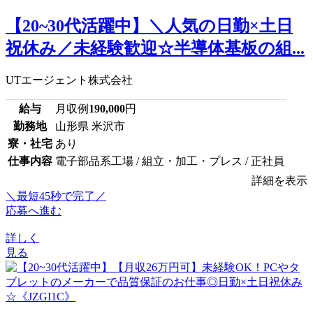
【20~30代活躍中】＼人気の日勤×土日
祝休み／未経験歓迎☆半導体基板の組...
UTエージェント株式会社
給与
月収例
190,000
円
勤務地
山形県 米沢市
寮・社宅
あり
仕事内容
電子部品系工場 / 組立・加工・プレス / 正社員
詳細を表示
＼最短45秒で完了／
応募へ進む
詳しく
見る