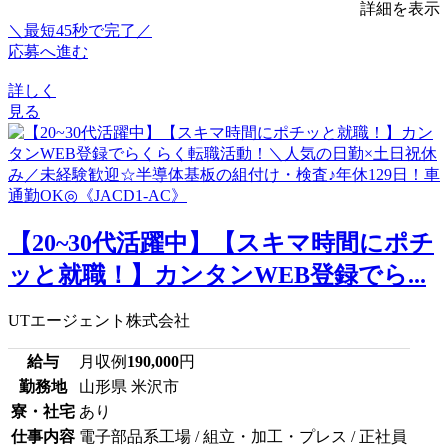
詳細を表示
＼最短45秒で完了／
応募へ進む
詳しく
見る
【20~30代活躍中】【スキマ時間にポチ
ッと就職！】カンタンWEB登録でら...
UTエージェント株式会社
給与
月収例
190,000
円
勤務地
山形県 米沢市
寮・社宅
あり
仕事内容
電子部品系工場 / 組立・加工・プレス / 正社員