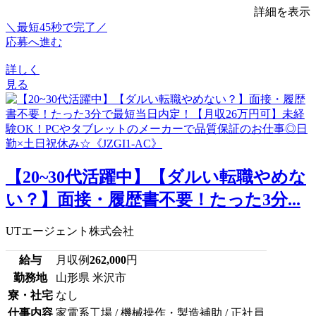
詳細を表示
＼最短45秒で完了／
応募へ進む
詳しく
見る
【20~30代活躍中】【ダルい転職やめな
い？】面接・履歴書不要！たった3分...
UTエージェント株式会社
給与
月収例
262,000
円
勤務地
山形県 米沢市
寮・社宅
なし
仕事内容
家電系工場 / 機械操作・製造補助 / 正社員