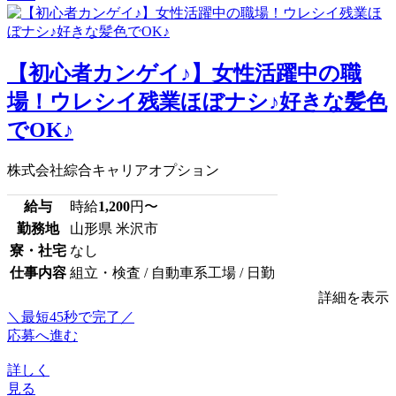
【初心者カンゲイ♪】女性活躍中の職
場！ウレシイ残業ほぼナシ♪好きな髪色
でOK♪
株式会社綜合キャリアオプション
給与
時給
1,200
円〜
勤務地
山形県 米沢市
寮・社宅
なし
仕事内容
組立・検査 / 自動車系工場 / 日勤
詳細を表示
＼最短45秒で完了／
応募へ進む
詳しく
見る