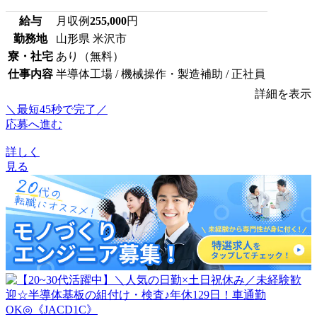
給与
月収例
255,000
円
勤務地
山形県 米沢市
寮・社宅
あり（無料）
仕事内容
半導体工場 / 機械操作・製造補助 / 正社員
詳細を表示
＼最短45秒で完了／
応募へ進む
詳しく
見る