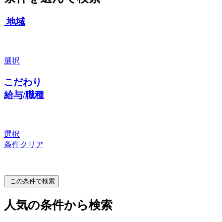
地域
選択
こだわり
給与/職種
選択
条件クリア
この条件で検索
人気の条件から検索