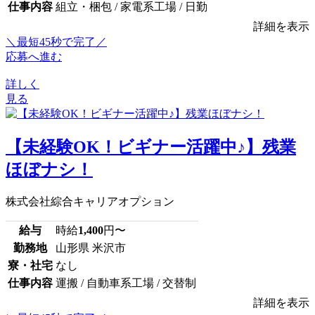
仕事内容
組立・梱包 / 家電系工場 / 日勤
詳細を表示
＼最短45秒で完了／
応募へ進む
詳しく
見る
【未経験OK！ビギナー活躍中♪】残業
ほぼナシ！
株式会社綜合キャリアオプション
給与
時給
1,400
円〜
勤務地
山形県 米沢市
寮・社宅
なし
仕事内容
運搬 / 自動車系工場 / 交替制
詳細を表示