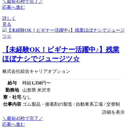
＼最短45秒で完了／
応募へ進む
詳しく
見る
【未経験OK！ビギナー活躍中♪】残業
ほぼナシでジュージツ☆
株式会社綜合キャリアオプション
給与
時給
1,350
円〜
勤務地
山形県 米沢市
寮・社宅
なし
仕事内容
ゴム製品・接着剤の製造 / 自動車系工場 / 交替制
詳細を表示
＼最短45秒で完了／
応募へ進む