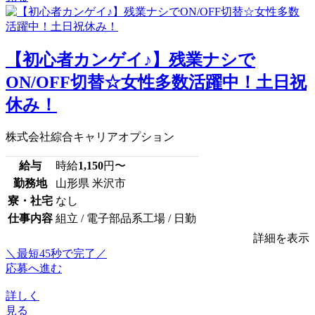
【初心者カンゲイ♪】残業ナシで
ON/OFF切替☆女性多数活躍中！土日祝
休み！
株式会社綜合キャリアオプション
給与
時給
1,150
円〜
勤務地
山形県 米沢市
寮・社宅
なし
仕事内容
組立 / 電子部品系工場 / 日勤
詳細を表示
＼最短45秒で完了／
応募へ進む
詳しく
見る