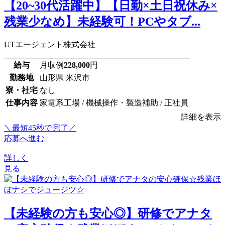
【20~30代活躍中】【日勤×土日祝休み×
残業少なめ】未経験可！PCやタブ...
UTエージェント株式会社
給与
月収例
228,000
円
勤務地
山形県 米沢市
寮・社宅
なし
仕事内容
家電系工場 / 機械操作・製造補助 / 正社員
詳細を表示
＼最短45秒で完了／
応募へ進む
詳しく
見る
【未経験の方も安心◎】研修でアナタ