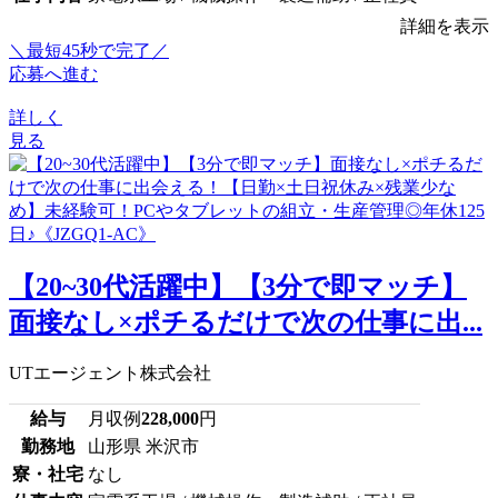
詳細を表示
＼最短45秒で完了／
応募へ進む
詳しく
見る
【20~30代活躍中】【3分で即マッチ】
面接なし×ポチるだけで次の仕事に出...
UTエージェント株式会社
給与
月収例
228,000
円
勤務地
山形県 米沢市
寮・社宅
なし