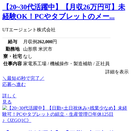
【20~30代活躍中】【月収26万円可】未
経験OK！PCやタブレットのメー...
UTエージェント株式会社
給与
月収例
262,000
円
勤務地
山形県 米沢市
寮・社宅
なし
仕事内容
家電系工場 / 機械操作・製造補助 / 正社員
詳細を表示
＼最短45秒で完了／
応募へ進む
詳しく
見る