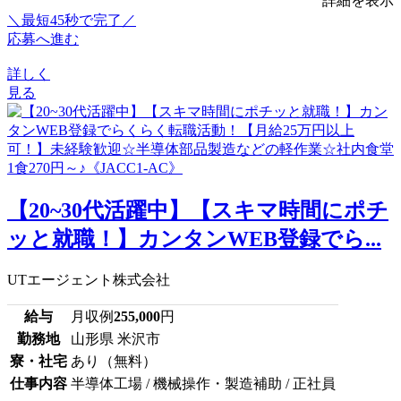
詳細を表示
＼最短45秒で完了／
応募へ進む
詳しく
見る
【20~30代活躍中】【スキマ時間にポチ
ッと就職！】カンタンWEB登録でら...
UTエージェント株式会社
給与
月収例
255,000
円
勤務地
山形県 米沢市
寮・社宅
あり（無料）
仕事内容
半導体工場 / 機械操作・製造補助 / 正社員