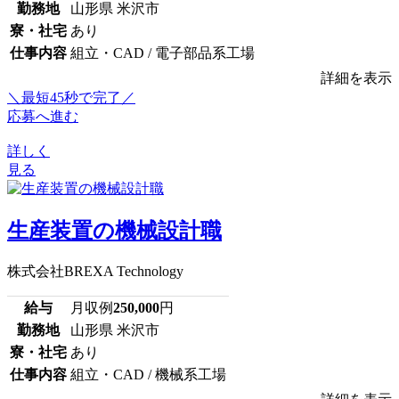
勤務地
山形県 米沢市
寮・社宅
あり
仕事内容
組立・CAD / 電子部品系工場
詳細を表示
＼最短45秒で完了／
応募へ進む
詳しく
見る
生産装置の機械設計職
株式会社BREXA Technology
給与
月収例
250,000
円
勤務地
山形県 米沢市
寮・社宅
あり
仕事内容
組立・CAD / 機械系工場