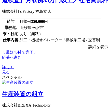
造検査】月収例35万円以上／社宅費無料
株式会社J’s Factory 福島支店
給与
月収例
350,000
円
勤務地
山形県 米沢市
寮・社宅
あり（無料）
仕事内容
加工・機械オペレーター / 機械系工場 / 交替制
詳細を表示
＼最短45秒で完了／
応募へ進む
詳しく
見る
スペシャル
生産装置の組立
株式会社BREXA Technology