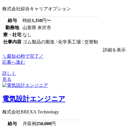
株式会社綜合キャリアオプション
給与
時給
1,350
円〜
勤務地
山形県 米沢市
寮・社宅
なし
仕事内容
ゴム製品の製造 / 化学系工場 / 交替制
詳細を表示
＼最短45秒で完了／
応募へ進む
詳しく
見る
電気設計エンジニア
株式会社BREXA Technology
給与
月収例
250,000
円