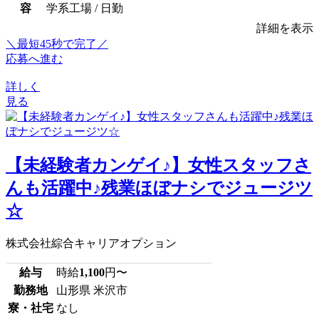
容
学系工場 / 日勤
詳細を表示
＼最短45秒で完了／
応募へ進む
詳しく
見る
【未経験者カンゲイ♪】女性スタッフさ
んも活躍中♪残業ほぼナシでジュージツ
☆
株式会社綜合キャリアオプション
給与
時給
1,100
円〜
勤務地
山形県 米沢市
寮・社宅
なし