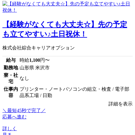
【経験がなくても大丈夫☆】先の予定
も立てやすい♪土日祝休！
株式会社綜合キャリアオプション
給与
時給
1,100
円〜
勤務地
山形県 米沢市
寮・社
なし
宅
仕事内
プリンター・ノートパソコンの組立・検査 / 電子部
容
品系工場 / 日勤
詳細を表示
＼最短45秒で完了／
応募へ進む
詳しく
見る