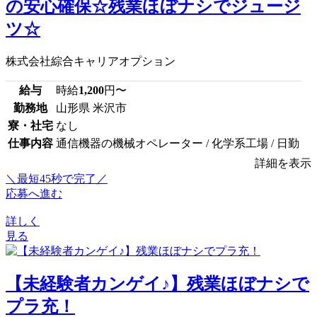
の安心確保☆残業ほぼナシでジュージ
ツ☆
株式会社綜合キャリアオプション
給与
時給
1,200
円〜
勤務地
山形県 米沢市
寮・社宅
なし
仕事内容
通信機器の機械オペレーター / 化学系工場 / 日勤
詳細を表示
＼最短45秒で完了／
応募へ進む
詳しく
見る
【未経験者カンゲイ♪】残業ほぼナシで
プラ充！