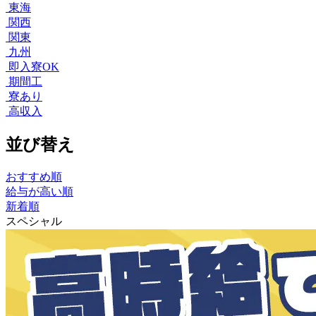
東海
関西
関東
九州
即入寮OK
期間工
寮あり
高収入
並び替え
おすすめ順
給与が高い順
新着順
スペシャル