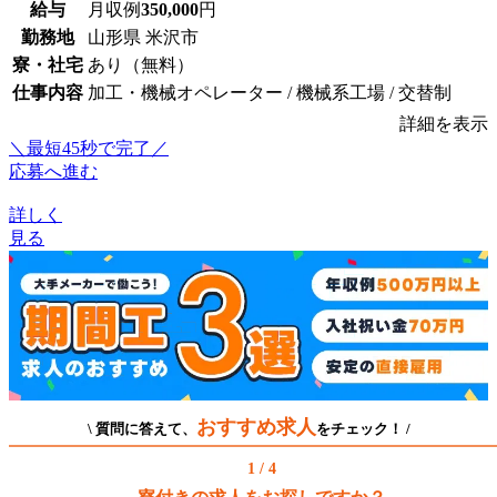
給与
月収例
350,000
円
勤務地
山形県 米沢市
寮・社宅
あり（無料）
仕事内容
加工・機械オペレーター / 機械系工場 / 交替制
詳細を表示
＼最短45秒で完了／
応募へ進む
詳しく
見る
おすすめ求人
\ 質問に答えて、
をチェック！ /
1 / 4