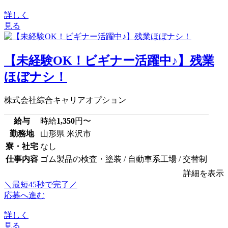
詳しく
見る
【未経験OK！ビギナー活躍中♪】残業
ほぼナシ！
株式会社綜合キャリアオプション
給与
時給
1,350
円〜
勤務地
山形県 米沢市
寮・社宅
なし
仕事内容
ゴム製品の検査・塗装 / 自動車系工場 / 交替制
詳細を表示
＼最短45秒で完了／
応募へ進む
詳しく
見る