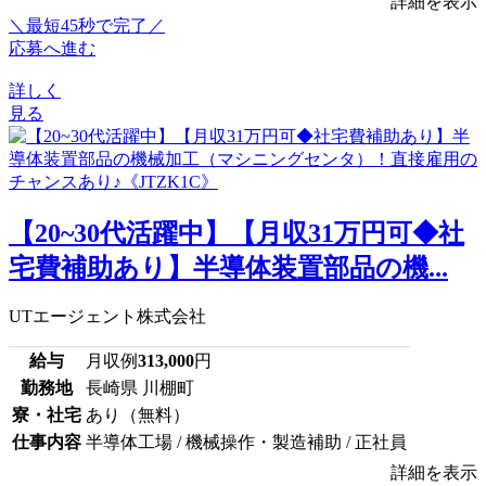
詳細を表示
＼最短45秒で完了／
応募へ進む
詳しく
見る
【20~30代活躍中】【月収31万円可◆社
宅費補助あり】半導体装置部品の機...
UTエージェント株式会社
給与
月収例
313,000
円
勤務地
長崎県 川棚町
寮・社宅
あり（無料）
仕事内容
半導体工場 / 機械操作・製造補助 / 正社員
詳細を表示