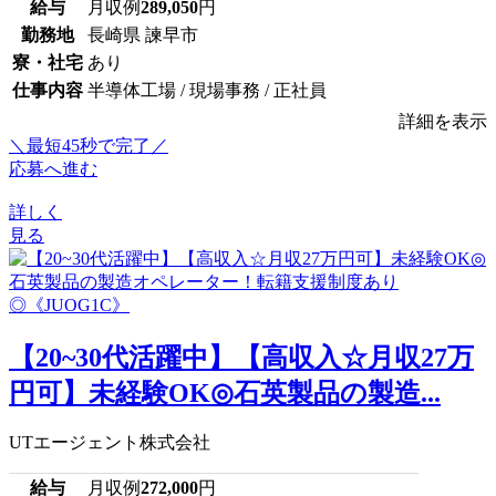
給与
月収例
289,050
円
勤務地
長崎県 諫早市
寮・社宅
あり
仕事内容
半導体工場 / 現場事務 / 正社員
詳細を表示
＼最短45秒で完了／
応募へ進む
詳しく
見る
【20~30代活躍中】【高収入☆月収27万
円可】未経験OK◎石英製品の製造...
UTエージェント株式会社
給与
月収例
272,000
円