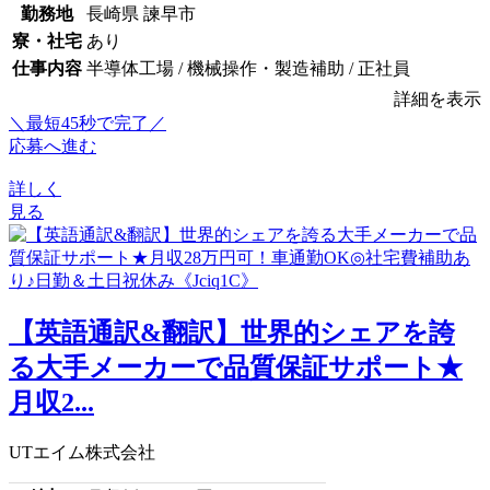
勤務地
長崎県 諫早市
寮・社宅
あり
仕事内容
半導体工場 / 機械操作・製造補助 / 正社員
詳細を表示
＼最短45秒で完了／
応募へ進む
詳しく
見る
【英語通訳&翻訳】世界的シェアを誇
る大手メーカーで品質保証サポート★
月収2...
UTエイム株式会社