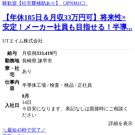
【年休185日＆月収33万円可】将来性×
安定！メーカー社員も目指せる！半導...
UTエイム株式会社
給与
月収例
333,419
円
勤務地
長崎県 諫早市
寮・社
あり
宅
仕事内
半導体工場 / 検査・検品 / 正社員
容
8月
14日
入社日
※目安になります、表記なしは面接時にご相談く
ださい
詳細を表示
＼最短45秒で完了／