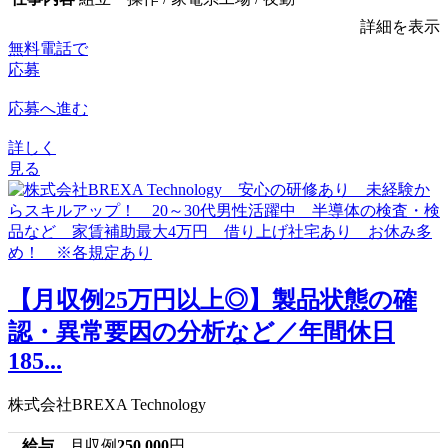
詳細を表示
無料電話で
応募
応募へ進む
詳しく
見る
【月収例25万円以上◎】製品状態の確
認・異常要因の分析など／年間休日
185...
株式会社BREXA Technology
給与
月収例
250,000
円