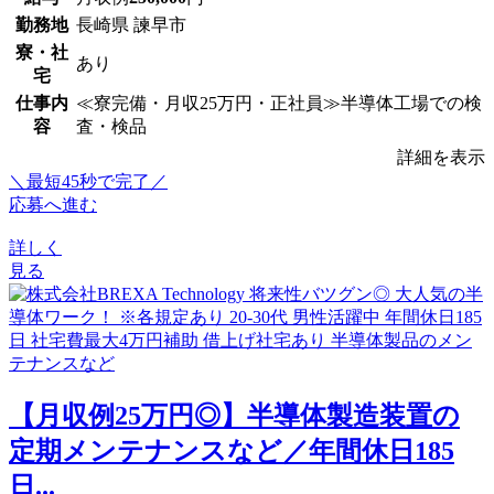
勤務地
長崎県 諫早市
寮・社
あり
宅
仕事内
≪寮完備・月収25万円・正社員≫半導体工場での検
容
査・検品
詳細を表示
＼最短45秒で完了／
応募へ進む
詳しく
見る
【月収例25万円◎】半導体製造装置の
定期メンテナンスなど／年間休日185
日...