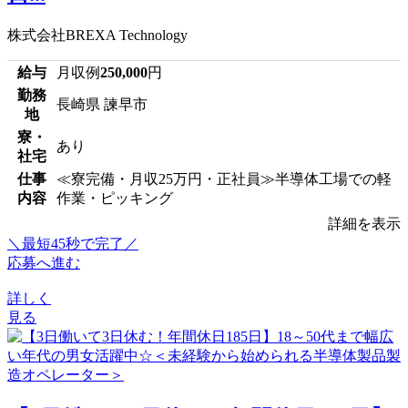
株式会社BREXA Technology
給与
月収例
250,000
円
勤務
長崎県 諫早市
地
寮・
あり
社宅
仕事
≪寮完備・月収25万円・正社員≫半導体工場での軽
内容
作業・ピッキング
詳細を表示
＼最短45秒で完了／
応募へ進む
詳しく
見る