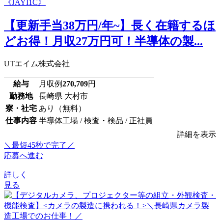
【更新手当38万円/年~】長く在籍するほ
どお得！月収27万円可！半導体の製...
UTエイム株式会社
給与
月収例
270,709
円
勤務地
長崎県 大村市
寮・社宅
あり（無料）
仕事内容
半導体工場 / 検査・検品 / 正社員
詳細を表示
＼最短45秒で完了／
応募へ進む
詳しく
見る