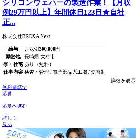
シリコンウェハーの製造作業！【月収
例29万円以上】年間休日123日★自社
正...
株式会社BREXA Next
給与
月収例
300,000
円
勤務地
長崎県 大村市
寮・社宅
あり（無料）
仕事内容
検査・管理 / 電子部品系工場 / 交替制
詳細を表示
無料電話で
応募
応募へ進む
詳しく
見る