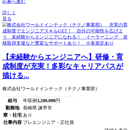
応募へ進む
詳しく
見る
【未経験からエンジニアへ】研修・育
成制度が充実！多彩なキャリアパスが
描ける...
株式会社ワールドインテック（テクノ事業部）
給与
年収例
3,200,000
円
勤務地
長崎県 諫早市
寮・社宅
あり
仕事内容
プレエンジニア・正社員