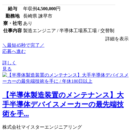
給与
年収例
4,500,000
円
勤務地
長崎県 諫早市
寮・社宅
あり
仕事内容
製造エンジニア / 半導体工場系工場 / 交替制
詳細を表示
＼最短45秒で完了／
応募へ進む
詳しく
見る
【半導体製造装置のメンテナンス】大
手半導体デバイスメーカーの最先端技
術を手...
株式会社マイスターエンジニアリング