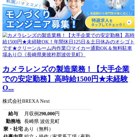
カメラレンズの製造業務！【大手企業
での安定勤務】高時給1500円★未経験
O...
株式会社BREXA Next
給与
月収例
290,000
円
勤務地
長崎県 波佐見町
寮・社宅
あり（無料）
仕事内容
組立・操作 / 家電系工場 / 夜勤