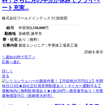
料！さらに月の半分が休みでプライベ
ート充実...
株式会社ワールドインテック FC技術部
給与
年収例
3,330,000
円
勤務地
長崎県 諫早市
寮・社宅
あり（無料）
仕事内容
製造エンジニア / 半導体工場系工場
詳細を表示
＼最短45秒で完了／
応募へ進む
詳しく
見る