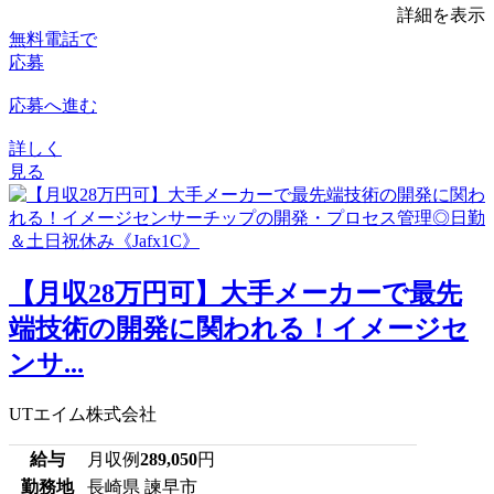
詳細を表示
無料電話で
応募
応募へ進む
詳しく
見る
【月収28万円可】大手メーカーで最先
端技術の開発に関われる！イメージセ
ンサ...
UTエイム株式会社
給与
月収例
289,050
円
勤務地
長崎県 諫早市