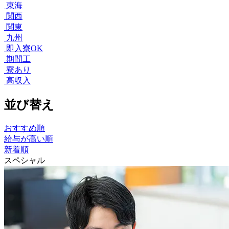
東海
関西
関東
九州
即入寮OK
期間工
寮あり
高収入
並び替え
おすすめ順
給与が高い順
新着順
スペシャル