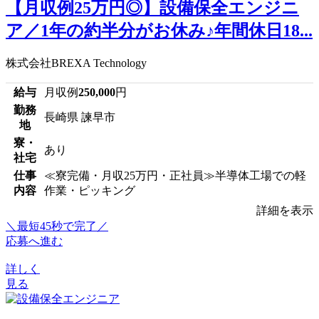
【月収例25万円◎】設備保全エンジニ
ア／1年の約半分がお休み♪年間休日18...
株式会社BREXA Technology
給与
月収例
250,000
円
勤務
長崎県 諫早市
地
寮・
あり
社宅
仕事
≪寮完備・月収25万円・正社員≫半導体工場での軽
内容
作業・ピッキング
詳細を表示
＼最短45秒で完了／
応募へ進む
詳しく
見る