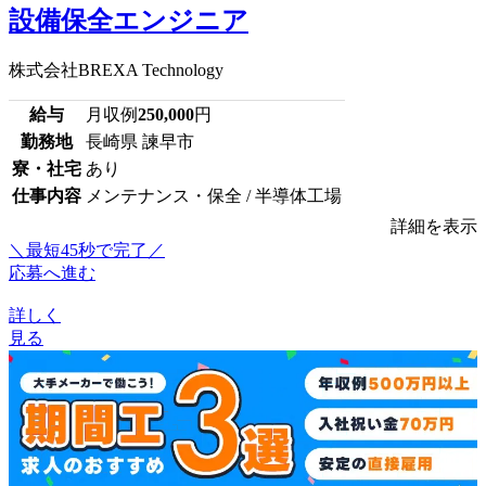
設備保全エンジニア
株式会社BREXA Technology
給与
月収例
250,000
円
勤務地
長崎県 諫早市
寮・社宅
あり
仕事内容
メンテナンス・保全 / 半導体工場
詳細を表示
＼最短45秒で完了／
応募へ進む
詳しく
見る