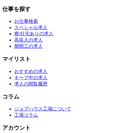
仕事を探す
お仕事検索
スペシャル求人
寮/社宅ありの求人
高収入の求人
期間工の求人
マイリスト
おすすめの求人
キープ中の求人
求人の閲覧履歴
コラム
ジョブハウス工場について
工場コラム
アカウント