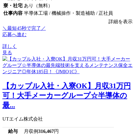
寮・社宅
あり（無料）
仕事内容
半導体工場 / 機械操作・製造補助 / 正社員
詳細を表示
＼最短45秒で完了／
応募へ進む
詳しく
見る
【カップル入社・入寮OK】月収31万円
可！大手メーカーグループ☆半導体の
最...
UTエイム株式会社
給与
月収例
316,467
円