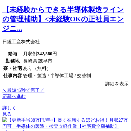
【未経験からできる半導体製造ライン
の管理補助】<未経験OKの正社員エン
ジニ...
日総工産株式会社
給与
月収例
342,560
円
勤務地
長崎県 諫早市
寮・社宅
あり（無料）
仕事内容
管理・製造 / 半導体工場 / 交替制
詳細を表示
＼最短45秒で完了／
応募へ進む
詳しく
見る