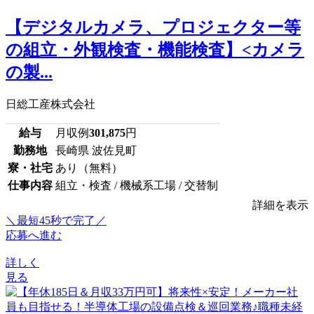
【デジタルカメラ、プロジェクター等
の組立・外観検査・機能検査】<カメラ
の製...
日総工産株式会社
給与
月収例
301,875
円
勤務地
長崎県 波佐見町
寮・社宅
あり（無料）
仕事内容
組立・検査 / 機械系工場 / 交替制
詳細を表示
＼最短45秒で完了／
応募へ進む
詳しく
見る