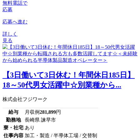
無料電話で
応募
応募へ進む
詳しく
見る
【3日働いて3日休む！年間休日185日】
18～50代男女活躍中☆別業種から...
株式会社フジワーク
給与
月収例
281,899
円
勤務地
長崎県 諫早市
寮・社宅
あり
仕事内容
加工・製造 / 半導体工場 / 交替制