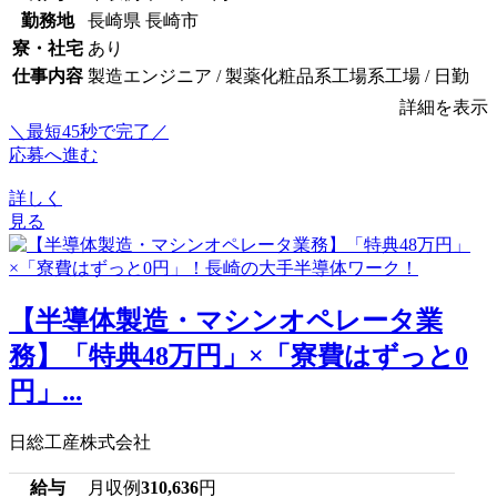
勤務地
長崎県 長崎市
寮・社宅
あり
仕事内容
製造エンジニア / 製薬化粧品系工場系工場 / 日勤
詳細を表示
＼最短45秒で完了／
応募へ進む
詳しく
見る
【半導体製造・マシンオペレータ業
務】「特典48万円」×「寮費はずっと0
円」...
日総工産株式会社
給与
月収例
310,636
円