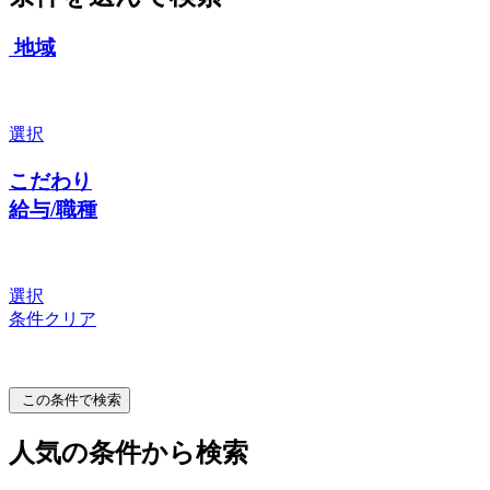
地域
選択
こだわり
給与/職種
選択
条件クリア
この条件で検索
人気の条件から検索