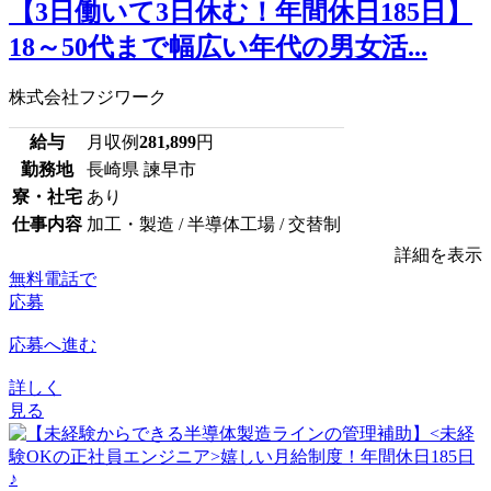
【3日働いて3日休む！年間休日185日】
18～50代まで幅広い年代の男女活...
株式会社フジワーク
給与
月収例
281,899
円
勤務地
長崎県 諫早市
寮・社宅
あり
仕事内容
加工・製造 / 半導体工場 / 交替制
詳細を表示
無料電話で
応募
応募へ進む
詳しく
見る