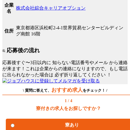
企業
株式会社綜合キャリアオプション
名
東京都港区浜松町2-4-1世界貿易センタービルディン
住所
グ南館 16階
応募後の流れ
応募後すぐ〜3日以内に
知らない電話番号やメール
から連絡
が来ます！これは企業からの連絡になりますので、もし電話
に出られなかった場合は
必ず折り返してください
！
おすすめ求人
\ 質問に答えて、
をチェック！ /
1 / 4
寮付きの求人をお探しですか？
寮あり