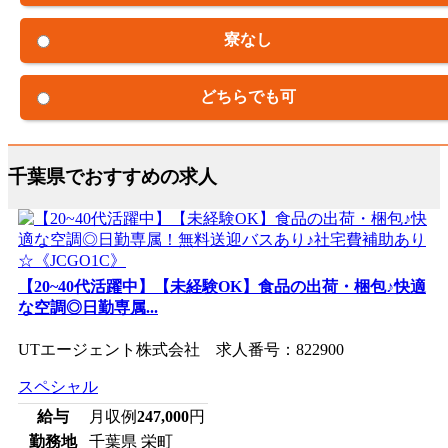
寮なし
どちらでも可
千葉県でおすすめの求人
【20~40代活躍中】【未経験OK】食品の出荷・梱包♪快適
な空調◎日勤専属...
UTエージェント株式会社 求人番号：822900
スペシャル
給与
月収例
247,000
円
勤務地
千葉県 栄町