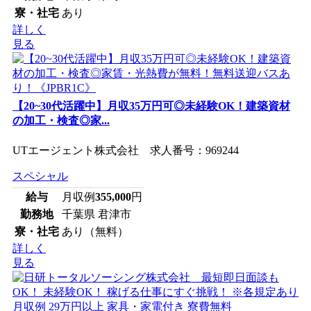
寮・社宅
あり
詳しく
見る
【20~30代活躍中】月収35万円可◎未経験OK！建築資材
の加工・検査◎家...
UTエージェント株式会社 求人番号：969244
スペシャル
給与
月収例
355,000
円
勤務地
千葉県 君津市
寮・社宅
あり（無料）
詳しく
見る