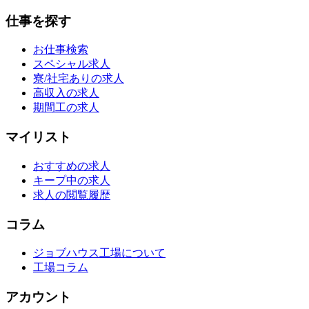
仕事を探す
お仕事検索
スペシャル求人
寮/社宅ありの求人
高収入の求人
期間工の求人
マイリスト
おすすめの求人
キープ中の求人
求人の閲覧履歴
コラム
ジョブハウス工場について
工場コラム
アカウント