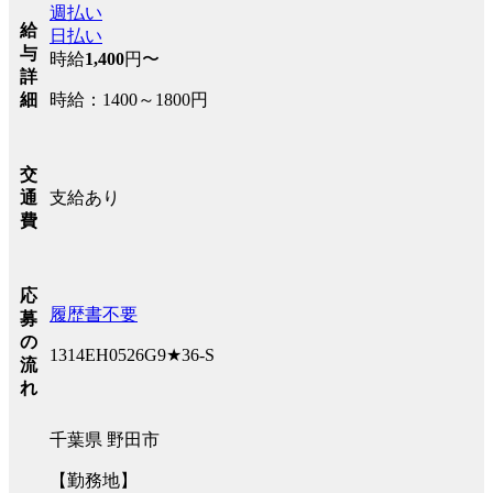
週払い
給
日払い
与
時給
1,400
円〜
詳
時給：1400～1800円
細
交
支給あり
通
費
応
履歴書不要
募
の
1314EH0526G9★36-S
流
れ
千葉県 野田市
【勤務地】