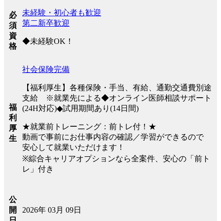
未経験・初心者も歓迎
必
第二新卒歓迎
須
資
◆未経験OK！
格
社会保険完備
【福利厚生】各種保険・手当、有給、通勤交通費別途
支給 ※就業先による◆オンライン医師相談サポート
福
(24H対応)◆試用期間あり(14日間)
利
★就業前トレーニング：前トレ付！★
厚
動画で事前にお仕事内容の確認／学習ができるので
生
安心して就業いただけます！
※綜合キャリアオプションなら全案件、安心の「前ト
レ」付き
公
2026年 03月 09日
開
日