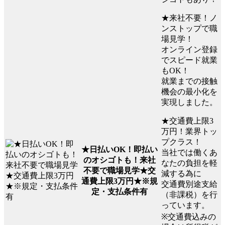
★来社不要！ノ
ンストップで職
場見学！
オンライン登録
でスピード就業
もOK！
就業までの接触
機会の最小化を
実現しました。
★交通費上限3
万円！業界トッ
プクラス！
★日払いOK！即払い
当社では働くあ
のオシゴトも！来社
なたの負担を軽
不要で職場見学★交
減する為に
通費上限3万円★※規
交通費別途支給
定・支払条件有
（非課税）を行
っています。
※交通費込みの