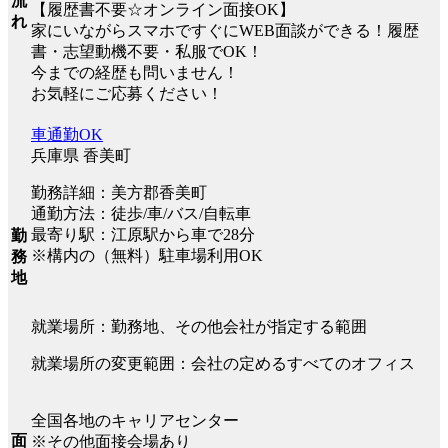
流
【履歴書不要☆オンライン面接OK】
れ
家にいながらスマホですぐにWEB面談ができる！履歴
書・志望動機不要・私服でOK！
今までの経歴も問いません！
お気軽にご応募ください！
車通勤OK
兵庫県 香美町
勤務詳細：美方郡香美町
通勤方法：徒歩/車/バス/自転車
最寄り駅：江原駅から車で28分
勤
※構内の（無料）駐車場利用OK
務
地
就業場所：勤務地、その他会社が指定する範囲
就業場所の変更範囲：会社の定めるすべてのオフィス
全国各地のキャリアセンター
面
※その他面接会場あり