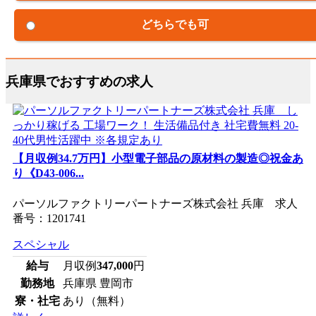
どちらでも可
兵庫県でおすすめの求人
【月収例34.7万円】小型電子部品の原材料の製造◎祝金あ
り《D43-006...
パーソルファクトリーパートナーズ株式会社 兵庫 求人
番号：1201741
スペシャル
給与
月収例
347,000
円
勤務地
兵庫県 豊岡市
寮・社宅
あり（無料）