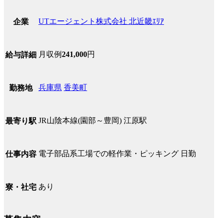
UTエージェント株式会社 北近畿ｴﾘｱ
企業
月収例
241,000
円
給与詳細
兵庫県
香美町
勤務地
JR山陰本線(園部～豊岡) 江原駅
最寄り駅
電子部品系工場での軽作業・ピッキング 日勤
仕事内容
あり
寮・社宅