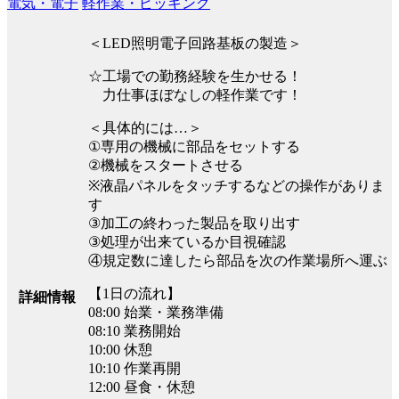
電気・電子
軽作業・ピッキング
＜LED照明電子回路基板の製造＞
☆工場での勤務経験を生かせる！
力仕事ほぼなしの軽作業です！
＜具体的には…＞
①専用の機械に部品をセットする
②機械をスタートさせる
※液晶パネルをタッチするなどの操作がありま
す
③加工の終わった製品を取り出す
③処理が出来ているか目視確認
④規定数に達したら部品を次の作業場所へ運ぶ
【1日の流れ】
詳細情報
08:00 始業・業務準備
08:10 業務開始
10:00 休憩
10:10 作業再開
12:00 昼食・休憩