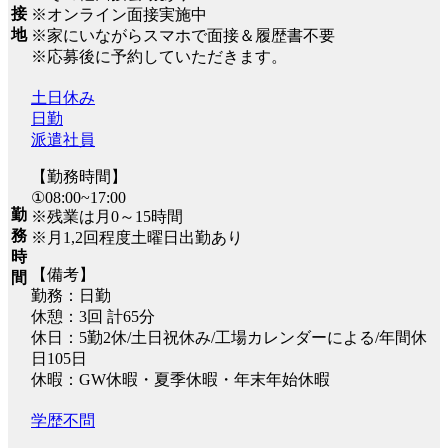
接
※オンライン面接実施中
地
※家にいながらスマホで面接＆履歴書不要
※応募後に予約していただきます。
土日休み
日勤
派遣社員
【勤務時間】
①08:00~17:00
勤
※残業は月0～15時間
務
※月1,2回程度土曜日出勤あり
時
【備考】
間
勤務：日勤
休憩：3回 計65分
休日：5勤2休/土日祝休み/工場カレンダーによる/年間休
日105日
休暇：GW休暇・夏季休暇・年末年始休暇
学歴不問