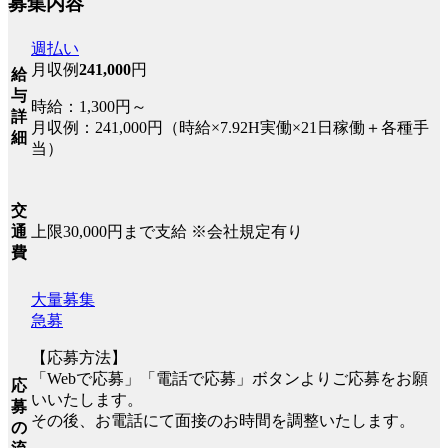
募集内容
週払い
月収例
241,000
円
給
与
時給：1,300円～
詳
月収例：241,000円（時給×7.92H実働×21日稼働＋各種手
細
当）
交
上限30,000円まで支給 ※会社規定有り
通
費
大量募集
急募
【応募方法】
「Webで応募」「電話で応募」ボタンよりご応募をお願
応
いいたします。
募
その後、お電話にて面接のお時間を調整いたします。
の