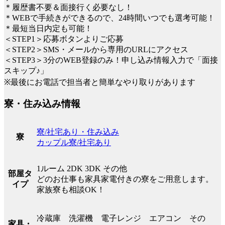
＊履歴書不要＆面接行く必要なし！
＊WEBで手続きができるので、24時間いつでも選考可能！
＊最短当日内定も可能！
＜STEP1＞応募ボタンよりご応募
＜STEP2＞SMS・メールから専用のURLにアクセス
＜STEP3＞3分のWEB登録のみ！申し込み情報入力で「面接
スキップ♪」
※最後にお電話で担当者と簡単なやり取りがあります
寮・住み込み情報
寮/社宅あり・住み込み
寮
カップル寮/社宅あり
1ルーム 2DK 3DK その他
部屋タ
どのお仕事も家具家電付きの寮をご用意します。
イプ
家族寮も相談OK！
冷蔵庫 洗濯機 電子レンジ エアコン その
家具・