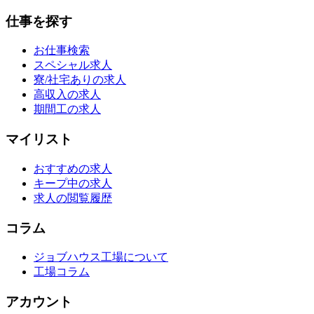
仕事を探す
お仕事検索
スペシャル求人
寮/社宅ありの求人
高収入の求人
期間工の求人
マイリスト
おすすめの求人
キープ中の求人
求人の閲覧履歴
コラム
ジョブハウス工場について
工場コラム
アカウント