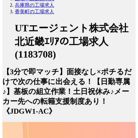
兵庫県の工場求人
香美町の工場求人
UTエージェント株式会社
北近畿ｴﾘｱの工場求人
(1183708)
【3分で即マッチ】面接なし×ポチるだ
けで次の仕事に出会える！【日勤専属
♪】基板の組立作業！土日祝休み♪メー
カー先への転籍支援制度あり！
《JDGW1-AC》