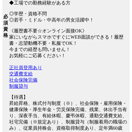
◆工場での勤務経験がある方
◎学歴・資格不問
必
◎若手・ミドル・中高年の男女活躍中！
須
資
《履歴書不要☆オンライン面接OK》
格
家にいながらスマホですぐにWEB面談ができる！履歴
書・志望動機不要・私服でOK！
今までの経歴も問いません！
お気軽にご応募ください！
正社員登用あり
交通費支給
社会保険完備
制服貸与
【待遇】
昇給昇格、株式付与制度（※）、社会保険・雇用保険・
健康保険・厚生年金・労災保険完備、残業、休出手当有
り、深夜手当、有給休暇、慶弔休暇、通勤交通費支給、
社宅完備（※規定あり）、制服貸与（制服着用の職場の
み）、従業員持株会、資格取得制度あり、定年満60歳