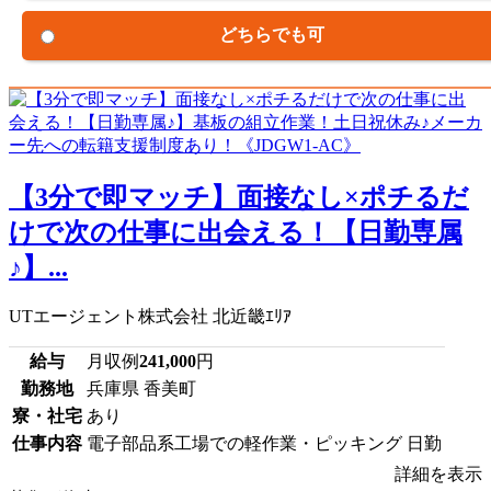
どちらでも可
【3分で即マッチ】面接なし×ポチるだ
けで次の仕事に出会える！【日勤専属
♪】...
UTエージェント株式会社 北近畿ｴﾘｱ
給与
月収例
241,000
円
勤務地
兵庫県 香美町
寮・社宅
あり
仕事内容
電子部品系工場での軽作業・ピッキング 日勤
詳細を表示