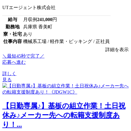
UTエージェント株式会社
給与
月収例
241,000
円
勤務地
兵庫県 香美町
寮・社宅
あり
仕事内容
機械系工場 / 軽作業・ピッキング / 正社員
詳細を表示
＼最短45秒で完了／
応募へ進む
詳しく
見る
【日勤専属♪】基板の組立作業！土日祝
休み♪メーカー先への転籍支援制度あ
り！...