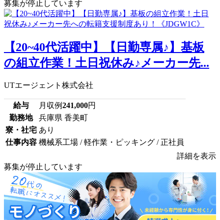
募集が停止しています
【20~40代活躍中】【日勤専属♪】基板
の組立作業！土日祝休み♪メーカー先...
UTエージェント株式会社
給与
月収例
241,000
円
勤務地
兵庫県 香美町
寮・社宅
あり
仕事内容
機械系工場 / 軽作業・ピッキング / 正社員
詳細を表示
募集が停止しています