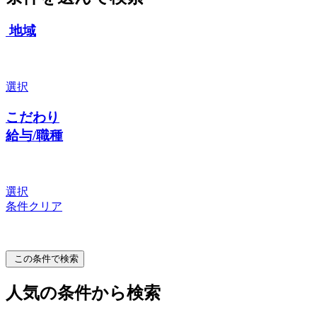
地域
選択
こだわり
給与/職種
選択
条件クリア
この条件で検索
人気の条件から検索