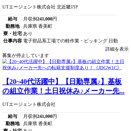
UTエージェント株式会社 北近畿ｴﾘｱ
給与
月収例
241,000
円
勤務地
兵庫県 香美町
寮・社宅
あり
仕事内容
電子部品系工場での軽作業・ピッキング 日勤
詳細を表示
募集が停止しています
【20~40代活躍中】【日勤専属♪】基板
の組立作業！土日祝休み♪メーカー先...
UTエージェント株式会社
給与
月収例
241,000
円
勤務地
兵庫県 香美町
寮・社宅
あり