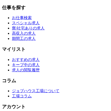
仕事を探す
お仕事検索
スペシャル求人
寮/社宅ありの求人
高収入の求人
期間工の求人
マイリスト
おすすめの求人
キープ中の求人
求人の閲覧履歴
コラム
ジョブハウス工場について
工場コラム
アカウント