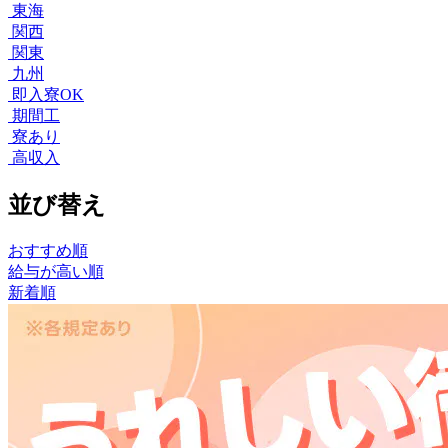
東海
関西
関東
九州
即入寮OK
期間工
寮あり
高収入
並び替え
おすすめ順
給与が高い順
新着順