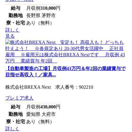
給与
月収例
310,000
円
勤務地
長野県 茅野市
寮・社宅
あり（無料）
詳しく
見る
【自動車製造の工場】月収例43万円＆年2回の業績賞与で
目指せ高収入！／家具...
株式会社BREXA Next 求人番号：902210
プレミア求人
給与
月収例
430,000
円
勤務地
愛知県 大府市
寮・社宅
あり（無料）
詳しく