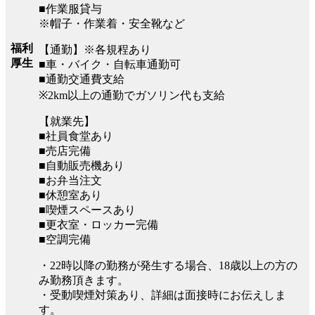
■作業服貸与
※帽子・作業着・安全靴など
福利
【通勤】※各規程あり
厚生
■車・バイク・自転車通勤可
■通勤交通費支給
※2km以上の通勤でガソリン代も支給
【就業先】
■社員食堂あり
■売店完備
■自動販売機あり
■お弁当注文
■休憩室あり
■喫煙スペースあり
■更衣室・ロッカー完備
■空調完備
・22時以降の勤務が発生する場合、18歳以上の方の
み勤務頂きます。
・受動喫煙対策あり、詳細は面接時にお伝えしま
す。