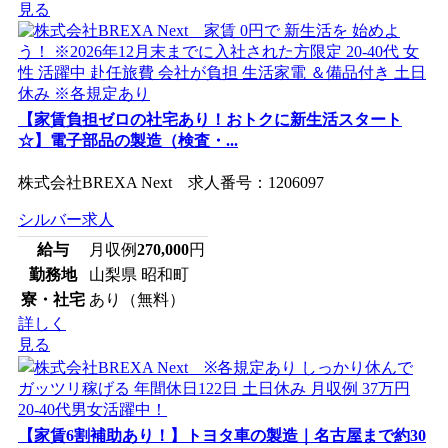
見る
【家賃負担ゼロの社宅あり！おトクに新生活スタート
☆】電子部品の製造（検査・...
株式会社BREXA Next 求人番号：1206097
シルバー求人
給与
月収例
270,000
円
勤務地
山梨県 昭和町
寮・社宅
あり（無料）
詳しく
見る
【家賃6割補助あり！】トヨタ車の製造｜名古屋まで約30