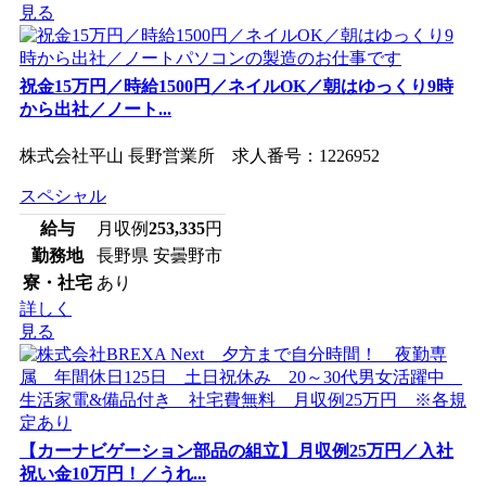
見る
祝金15万円／時給1500円／ネイルOK／朝はゆっくり9時
から出社／ノート...
株式会社平山 長野営業所 求人番号：1226952
スペシャル
給与
月収例
253,335
円
勤務地
長野県 安曇野市
寮・社宅
あり
詳しく
見る
【カーナビゲーション部品の組立】月収例25万円／入社
祝い金10万円！／うれ...