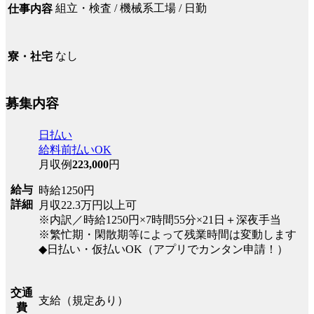
組立・検査 / 機械系工場 / 日勤
仕事内容
なし
寮・社宅
募集内容
日払い
給料前払いOK
月収例
223,000
円
給与
時給1250円
詳細
月収22.3万円以上可
※内訳／時給1250円×7時間55分×21日＋深夜手当
※繁忙期・閑散期等によって残業時間は変動します
◆日払い・仮払いOK（アプリでカンタン申請！）
交通
支給（規定あり）
費