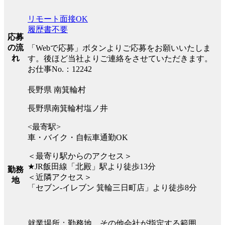
リモート面接OK
履歴書不要
応募
の流
「Webで応募」ボタンよりご応募をお願いいたしま
れ
す。後ほど当社よりご連絡をさせていただきます。
お仕事No.：12242
長野県 南箕輪村
長野県南箕輪村塩ノ井
<最寄駅>
車・バイク・自転車通勤OK
＜最寄り駅からのアクセス＞
★JR飯田線「北殿」駅より徒歩13分
勤務
＜近隣アクセス＞
地
「セブン-イレブン 箕輪三日町店」より徒歩8分
就業場所：勤務地、その他会社が指定する範囲