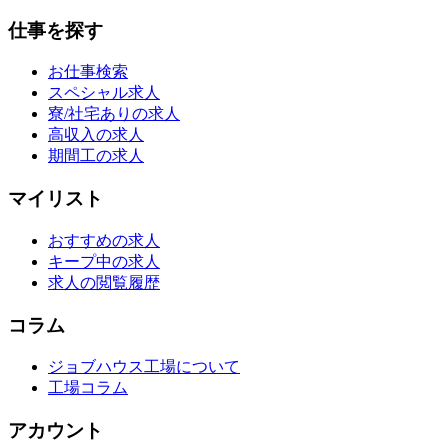
仕事を探す
お仕事検索
スペシャル求人
寮/社宅ありの求人
高収入の求人
期間工の求人
マイリスト
おすすめの求人
キープ中の求人
求人の閲覧履歴
コラム
ジョブハウス工場について
工場コラム
アカウント