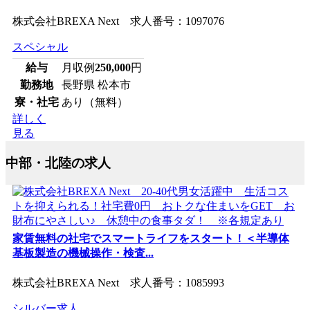
株式会社BREXA Next 求人番号：1097076
スペシャル
給与
月収例
250,000
円
勤務地
長野県 松本市
寮・社宅
あり（無料）
詳しく
見る
中部・北陸の求人
家賃無料の社宅でスマートライフをスタート！＜半導体
基板製造の機械操作・検査...
株式会社BREXA Next 求人番号：1085993
シルバー求人