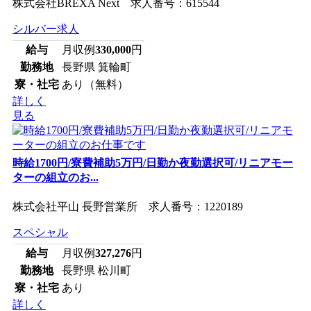
株式会社BREXA Next 求人番号：615544
シルバー求人
給与
月収例
330,000
円
勤務地
長野県 箕輪町
寮・社宅
あり（無料）
詳しく
見る
時給1700円/寮費補助5万円/日勤か夜勤選択可/リニアモー
ターの組立のお...
株式会社平山 長野営業所 求人番号：1220189
スペシャル
給与
月収例
327,276
円
勤務地
長野県 松川町
寮・社宅
あり
詳しく