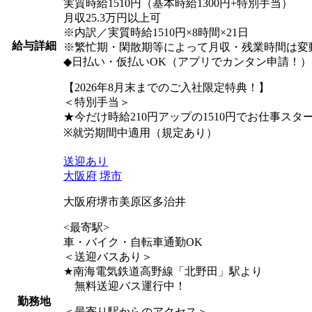
実質時給1510円（基本時給1300円+特別手当）
月収25.3万円以上可
※内訳／実質時給1510円×8時間×21日
給与詳細
※繁忙期・閑散期等によって月収・残業時間は変
◆日払い・仮払いOK（アプリでカンタン申請！）
【2026年8月末までのご入社限定特典！】
＜特別手当＞
★今だけ時給210円アップの1510円でお仕事スタ
※就労期間中適用（規定あり）
送迎あり
大阪府
堺市
大阪府堺市美原区多治井
<最寄駅>
車・バイク・自転車通勤OK
＜送迎バスあり＞
★南海電気鉄道高野線「北野田」駅より
無料送迎バス運行中！
勤務地
＜最寄り駅からのアクセス＞