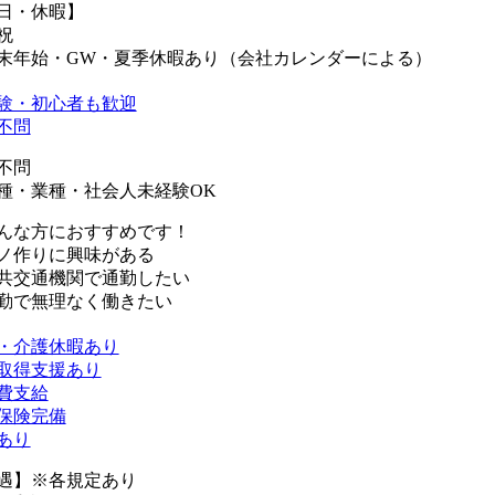
日・休暇】
祝
末年始・GW・夏季休暇あり（会社カレンダーによる）
験・初心者も歓迎
不問
不問
種・業種・社会人未経験OK
んな方におすすめです！
ノ作りに興味がある
共交通機関で通勤したい
勤で無理なく働きたい
・介護休暇あり
取得支援あり
費支給
保険完備
あり
遇】※各規定あり