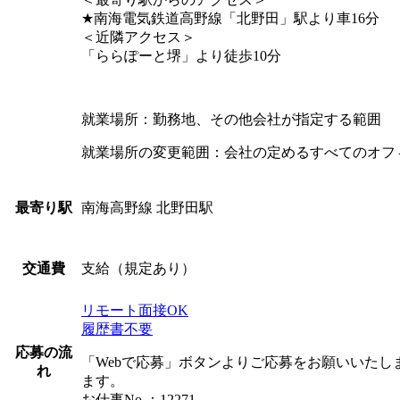
★南海電気鉄道高野線「北野田」駅より車16分
＜近隣アクセス＞
「ららぽーと堺」より徒歩10分
就業場所：勤務地、その他会社が指定する範囲
就業場所の変更範囲：会社の定めるすべてのオフ
南海高野線 北野田駅
最寄り駅
支給（規定あり）
交通費
リモート面接OK
履歴書不要
応募の流
「Webで応募」ボタンよりご応募をお願いいた
れ
ます。
お仕事No.：12271