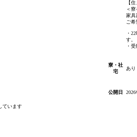
【住
＜寮
家具
ご希
・2
す。
・受
寮・社
あり
宅
202
公開日
しています