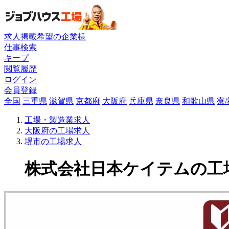
求人掲載希望の企業様
仕事検索
キープ
閲覧履歴
ログイン
会員登録
全国
三重県
滋賀県
京都府
大阪府
兵庫県
奈良県
和歌山県
寮
工場・製造業求人
大阪府の工場求人
堺市の工場求人
株式会社日本ケイテムの工場求人