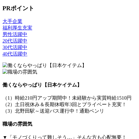
PRポイント
大手企業
福利厚生充実
男性活躍中
20代活躍中
30代活躍中
40代活躍中
働くならやっぱり【日本ケイテム】
（1）時給210円アップ期間中！未経験から実質時給1510円
（2）土日祝休み＆長期休暇年3回とプライベート充実！
（3）北野田駅～送迎バス運行中！通勤ベンリ
職場の雰囲気
▼「モノづくりって難しそう…」そんな方も心配無要！