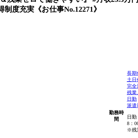
得制度充実《お仕事No.12271》
長期
土日
完全
残業
日勤
派遣
勤務時
日勤
間
8：0
※残