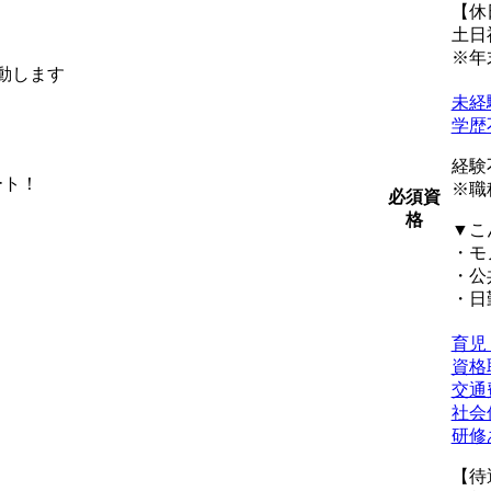
【休
土日
※年
動します
未経
学歴
経験
ート！
※職
必須資
格
▼こ
・モ
・公
・日
育児
資格
交通
社会
研修
【待