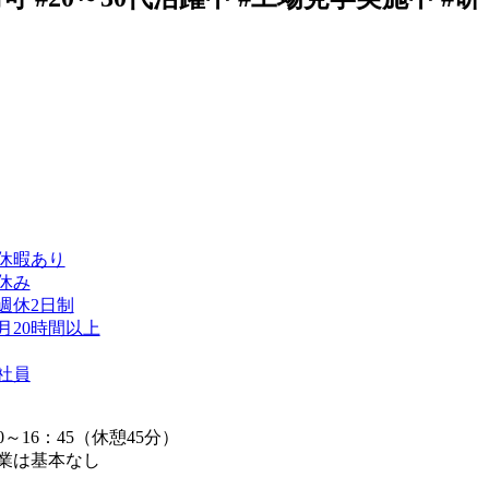
休暇あり
休み
週休2日制
月20時間以上
社員
0～16：45（休憩45分）
業は基本なし