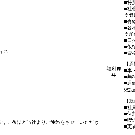
■特
■社
※健
■有
■各
※産
■日
■仮
ィス
■資
【通
福利厚
■車
生
■無
■通
※2
【就
■社
■休
■喫
します。後ほど当社よりご連絡をさせていただき
■更