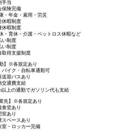
別手当
会保険完備
康・年金・雇用・労災
給休暇制度
種休暇制度
休・育休・介護・ペットロス休暇など
払い制度
払い制度
格取得支援制度
勤】※各規定あり
・バイク・自転車通勤可
料送迎バスあり
勤交通費支給
km以上の通勤でガソリン代も支給
業先】※各規定あり
員食堂あり
憩室あり
煙スペースあり
衣室・ロッカー完備