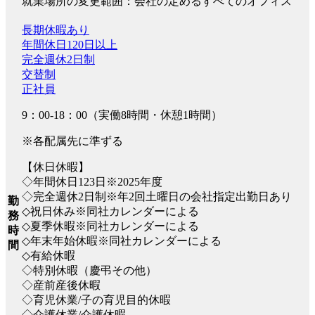
就業場所の変更範囲：会社の定めるすべてのオフィス
長期休暇あり
年間休日120日以上
完全週休2日制
交替制
正社員
9：00-18：00（実働8時間・休憩1時間）
※各配属先に準ずる
【休日休暇】
◇年間休日123日※2025年度
◇完全週休2日制※年2回土曜日の会社指定出勤日あり
勤
◇祝日休み※同社カレンダーによる
務
◇夏季休暇※同社カレンダーによる
時
◇年末年始休暇※同社カレンダーによる
間
◇有給休暇
◇特別休暇（慶弔その他）
◇産前産後休暇
◇育児休業/子の育児目的休暇
◇介護休業/介護休暇