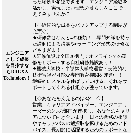
った場所を希望できます。エンジニア経験を
活かし、実現したい理想の暮らしをここで叶
えてみませんか？
【◇継続的な成長をバックアップする制度が
充実◇】
★研修数はなんと435種類！：専門知識を持っ
た講師による講義やeラーニング形式の研修な
どさまざま！
エンジニア
★研修施設は全国20拠点：オフラインでの研
として成長
修をサポートする自社研修施設あり！
を目指すな
★機械大学校・半導体大学校運営：実戦的な
らBREXA
技術習得が可能な専門教育機関を運営中！
Technology！
継続的にスキルを伸ばしていける、それをサ
ポートしてくれる仕組みが整っています。
【◇あなたを支えるのは3名！◇】
営業、キャリアアドバイザー、エンジニアリ
ーダーの3つの部門が連携し、あなたのキャリ
アについて向き合います。日々の業務の相談
やキャリアパスの選択肢を拡げるためのアド
バイス、長期的に活躍するためのサポートな