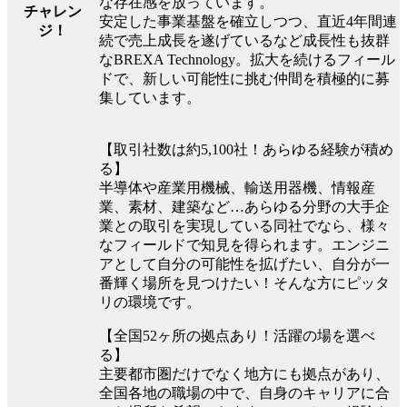
な存在感を放っています。
チャレン
安定した事業基盤を確立しつつ、直近4年間連
ジ！
続で売上成長を遂げているなど成長性も抜群
なBREXA Technology。拡大を続けるフィール
ドで、新しい可能性に挑む仲間を積極的に募
集しています。
【取引社数は約5,100社！あらゆる経験が積め
る】
半導体や産業用機械、輸送用器機、情報産
業、素材、建築など…あらゆる分野の大手企
業との取引を実現している同社でなら、様々
なフィールドで知見を得られます。エンジニ
アとして自分の可能性を拡げたい、自分が一
番輝く場所を見つけたい！そんな方にピッタ
リの環境です。
【全国52ヶ所の拠点あり！活躍の場を選べ
る】
主要都市圏だけでなく地方にも拠点があり、
全国各地の職場の中で、自身のキャリアに合