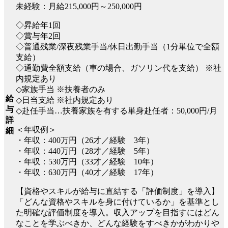
未経験：月給215,000円～250,000円
◇昇給年1回
◇賞与年2回
◇普通残業/深夜残業手当/休日出勤手当（1分単位で全額
支給）
◇通勤費全額支給（車の場合、ガソリン代を支給） ※社
内規定あり
◇家族手当 ※扶養者のみ
給
◇日当支給 ※社内規定あり
与
◇赴任手当…扶養家族を有する単身赴任者：50,000円/月
詳
＜年収例＞
細
・年収：400万円（26才／経験 3年）
・年収：440万円（28才／経験 5年）
・年収：530万円（33才／経験 10年）
・年収：630万円（40才／経験 17年）
【資格やスキルが給与に直結する「評価制度」を導入】
「どんな資格やスキルを身に付けているか」を基準とし
た明確な評価制度を導入。収入アップを目指すにはどん
なことを学ぶべきか、どんな経験をすべきかがわかりや