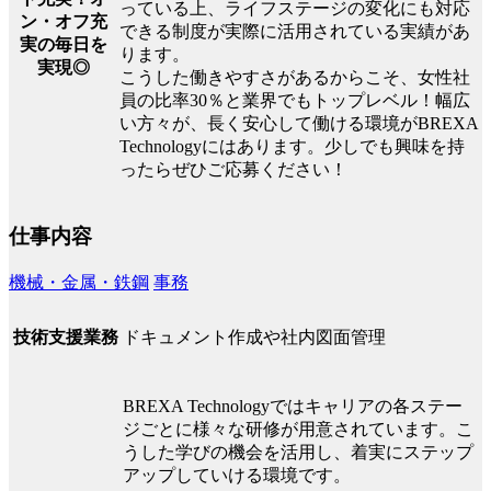
っている上、ライフステージの変化にも対応
ン・オフ充
できる制度が実際に活用されている実績があ
実の毎日を
ります。
実現◎
こうした働きやすさがあるからこそ、女性社
員の比率30％と業界でもトップレベル！幅広
い方々が、長く安心して働ける環境がBREXA
Technologyにはあります。少しでも興味を持
ったらぜひご応募ください！
仕事内容
機械・金属・鉄鋼
事務
ドキュメント作成や社内図面管理
技術支援業務
BREXA Technologyではキャリアの各ステー
ジごとに様々な研修が用意されています。こ
うした学びの機会を活用し、着実にステップ
アップしていける環境です。