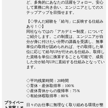
ど、多角的にあなたの活躍をフォロー。安心
して業務に向き合い、エンジニアとしてのス
テップアップを目指せます。
【◇学んだ経験を「給与」に反映する仕組み
あり！◇】
同社ならではの「アカデミー制度」について
ご紹介します。この制度は、エンジニアが自
分が身に付けたい分野の講義を受講し、無事
単位の取得が認められれば、その取得した単
位に応じて給与UPが行われる仕組み。取得し
た資格を単位に換算することも可能で、成長
した分が給与UPに直結する仕組みとなってい
ます。
◇平均残業時間：20時間
◇育休・産休取得率：100％
◇産休育休からの復帰率：75％
◇有給休暇取得率：80％
プライベー
日々のお仕事に無理なく取り組める環境が整
ト充実！オ