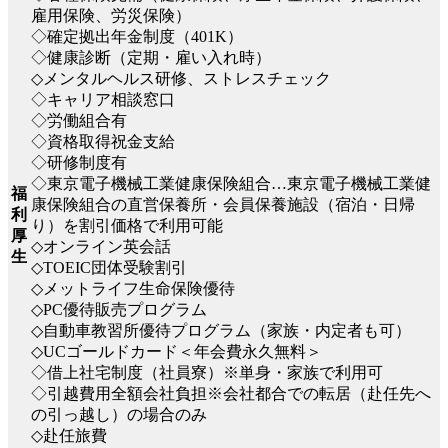
雇用保険、労災保険）
◇確定拠出年金制度（401K）
◇健康診断（定期・雇い入れ時）
◇メンタルヘルス研修、ストレスチェック
◇キャリア相談窓口
◇労働組合有
◇資格取得祝金支給
◇研修制度有
◇東京電子機械工業健康保険組合…東京電子機械工業健
福
康保険組合の直営保養所・会員保養施設（宿泊・日帰
利
り）を割引価格で利用可能
厚
◇オンライン英会話
生
◇TOEIC団体受験割引
◇メットライフ生命保険優待
◇PC優待販売プログラム
◇自動車教習所優待プログラム（家族・内定者も可）
◇UCゴールドカード＜年会費永久無料＞
◇借上社宅制度（社員寮）※単身・家族で利用可
◇引越費用全額会社負担※会社都合での転居（赴任先へ
の引っ越し）の場合のみ
◇赴任旅費