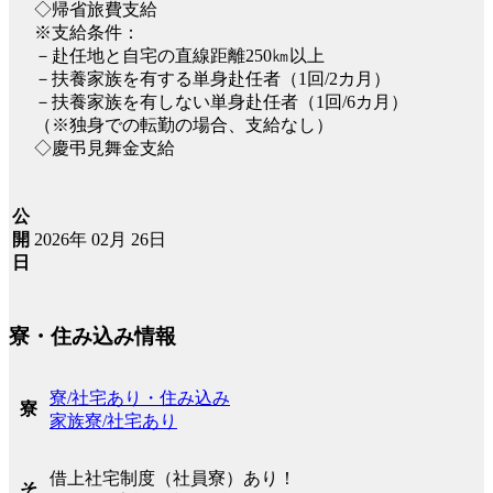
◇帰省旅費支給
※支給条件：
－赴任地と自宅の直線距離250㎞以上
－扶養家族を有する単身赴任者（1回/2カ月）
－扶養家族を有しない単身赴任者（1回/6カ月）
（※独身での転勤の場合、支給なし）
◇慶弔見舞金支給
公
2026年 02月 26日
開
日
寮・住み込み情報
寮/社宅あり・住み込み
寮
家族寮/社宅あり
借上社宅制度（社員寮）あり！
そ