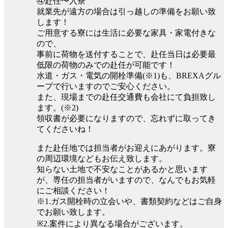
④赴任〜入寮
就業先が遠方の場合は引っ越しの準備をお願い致
します！
ご用意する寮には生活に必要な家具・家電付きな
ので、
事前に荷物を送付することで、赴任当日は必要最
低限の荷物のみでの赴任が可能です！
水道・ガス・電気の開栓準備(※1)も、BREXAグル
ープで行いますのでご安心ください。
また、現場までの赴任交通費も会社にて負担致し
ます。(※2)
領収書が必要になりますので、忘れずに取ってき
てくださいね！
また赴任地では担当者がお迎えにあがります。寮
の周辺環境などもお伝え致します。
知らない土地で不安なことがあるかと思います
が、専任の担当者がいますので、なんでもお気軽
にご相談ください！
※1.ガス開栓時の立会いや、書類契約などはご自身
でお願い致します。
※2.案件により異なる場合がございます。