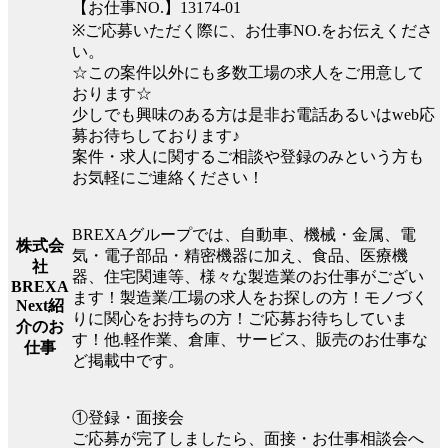
【お仕事NO.】13174-01
※ご応募いただく際に、お仕事NO.をお伝えくださ
い。
☆この案件以外にも多数工場の求人をご用意して
おります☆
少しでも興味のある方は是非お電話あるいはweb応
募お待ちしております♪
案件・求人に関するご相談や登録のみという方も
お気軽にご連絡ください！
BREXAグループでは、自動車、機械・金属、電
株式会
気・電子部品・精密機器に加え、食品、医療機
社
器、住宅関連等、様々な製造業のお仕事がござい
BREXA
ます！製造業/工場の求人をお探しの方！モノづく
Next紹
りに関心をお持ちの方！ご応募お待ちしていま
介のお
す！他.軽作業、倉庫、サービス、販売のお仕事な
仕事
ど掲載中です。
①登録・面接会
ご応募が完了しましたら、面接・お仕事相談会へ