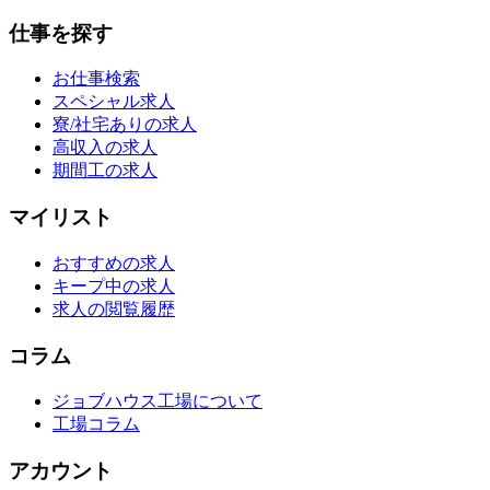
仕事を探す
お仕事検索
スペシャル求人
寮/社宅ありの求人
高収入の求人
期間工の求人
マイリスト
おすすめの求人
キープ中の求人
求人の閲覧履歴
コラム
ジョブハウス工場について
工場コラム
アカウント