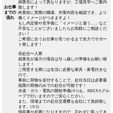
就業先によって異なりますが、工場見学へご案内
お仕事
致します！
までの
終業前に実際の職場、作業内容を確認でき、より
流れ
働くイメージがつきますよ！
もし内定後や見学後に「イメージと違う…」など
不安なことがございましたらお気軽にご相談くだ
さい！
ご希望に合うお仕事が見つかるまで全力でサポー
ト致します！
④赴任〜入寮
就業先が遠方の場合は引っ越しの準備をお願い致
します！
ご用意する寮には生活に必要な家具・家電付きな
ので、
事前に荷物を送付することで、赴任当日は必要最
低限の荷物のみでの赴任が可能です！
水道・ガス・電気の開栓準備(※1)も、BREXAグル
ープで行いますのでご安心ください。
また、現場までの赴任交通費も会社にて負担致し
ます。(※2)
領収書が必要になりますので、忘れずに取ってき