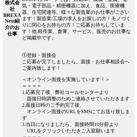
株式会
気・電子部品・精密機器に加え、食品、医療機
社
器、住宅関連等、様々な製造業のお仕事がござい
BREXA
ます！製造業/工場の求人をお探しの方！モノづく
Next紹
りに関心をお持ちの方！ご応募お待ちしていま
介のお
す！他.軽作業、倉庫、サービス、販売のお仕事な
仕事
ど掲載中です。
①登録・面接会
ご応募が完了しましたら、面接・お仕事相談会へ
ご案内致します！
＜オンライン面接を実施しています！＞
＝＝＝＝
1.応募完了後、弊社コールセンターより
面接日時調整のためご連絡させていただきます
2.面接日時のご予約完了後、
オンライン面接のURLをSMSにてお送り致しま
す
3.当日になりましたら、面接時間10分前より
URLをクリックいただきご入室願います