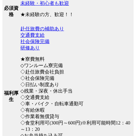
未経験・初心者も歓迎
必須資
★未経験の方、歓迎！！
格
赴任旅費の補助あり
交通費支給
社会保険完備
研修あり
★寮費無料
◇ワンルーム寮完備
◇赴任旅費会社負担
◇社会保険完備
◇日払い制度あり
◇残業・深夜・休出手当
福利厚
◇交通費支給
生
◇車・バイク・自転車通勤可
◇有給休暇
◇作業着無償貸与
◇食堂利用可(300円～600円)※利用可能時間12：40
～13：20
◇お弁当持ち込み可