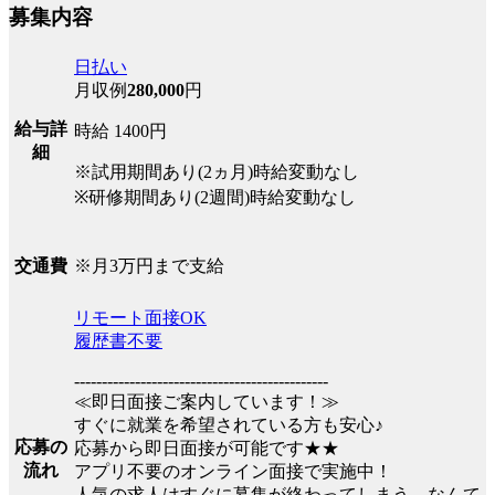
募集内容
日払い
月収例
280,000
円
給与詳
時給 1400円
細
※試用期間あり(2ヵ月)時給変動なし
※研修期間あり(2週間)時給変動なし
※月3万円まで支給
交通費
リモート面接OK
履歴書不要
----------------------------------------------
≪即日面接ご案内しています！≫
すぐに就業を希望されている方も安心♪
応募の
応募から即日面接が可能です★★
流れ
アプリ不要のオンライン面接で実施中！
人気の求人はすぐに募集が終わってしまう…なんて