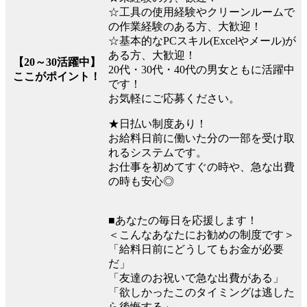
☆工具の使用経験やクリーンルームで
の作業経験のある方、大歓迎！
☆基本的なPCスキル(Excelやメール)が
ある方、大歓迎！
【20～30活躍中】
20代・30代・40代の男女ともに活躍中
ここがポイント！
です！
お気軽にご応募ください。
★日払い制度あり！
お給料日前に働いた分の一部を受け取
れるシステムです。
お仕事を初めてすぐの時や、急な出費
の時も安心◎
■あなたの毎日を応援します！
＜こんなあなたにお勧めの制度です＞
「給料日前にどうしてもお金が必要
だ」
「友達のお祝いで急な出費がある」
「欲しかったこのタイミングは逃した
ら後悔する」