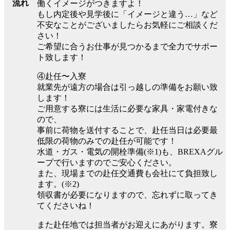
流れ
働くイメージがつきますよ！
もし内定後や見学後に「イメージと違う…」など
不安なことがございましたらお気軽にご相談くだ
さい！
ご希望に合うお仕事が見つかるまで全力でサポー
ト致します！
④赴任〜入寮
就業先が遠方の場合は引っ越しの準備をお願い致
します！
ご用意する寮には生活に必要な家具・家電付きな
ので、
事前に荷物を送付することで、赴任当日は必要最
低限の荷物のみでの赴任が可能です！
水道・ガス・電気の開栓準備(※1)も、BREXAグル
ープで行いますのでご安心ください。
また、現場までの赴任交通費も会社にて負担致し
ます。(※2)
領収書が必要になりますので、忘れずに取ってき
てくださいね！
また赴任地では担当者がお迎えにあがります。寮