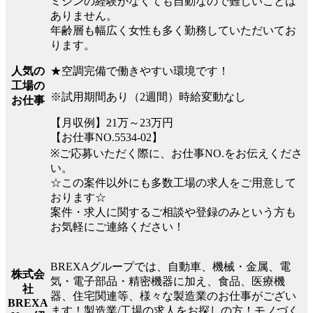
ミシンの経験がなくても自動なので難しいことは
ありません。
年齢層も幅広く女性も多く勤務していただいてお
ります。
★空調完備で働きやすい環境です！
人気の
工場の
※試用期間あり（2週間）時給変動なし
お仕事
【月収例】21万～23万円
【お仕事NO.5534-02】
※ご応募いただく際に、お仕事NO.をお伝えくださ
い。
☆この案件以外にも多数工場の求人をご用意して
おります☆
案件・求人に関するご相談や登録のみという方も
お気軽にご連絡ください！
BREXAグループでは、自動車、機械・金属、電
株式会
気・電子部品・精密機器に加え、食品、医療機
社
器、住宅関連等、様々な製造業のお仕事がござい
BREXA
ます！製造業/工場の求人をお探しの方！モノづく