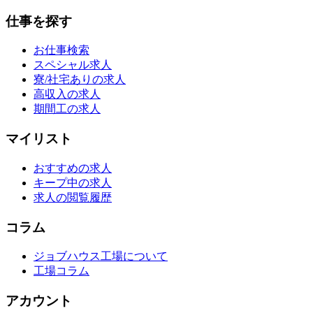
仕事を探す
お仕事検索
スペシャル求人
寮/社宅ありの求人
高収入の求人
期間工の求人
マイリスト
おすすめの求人
キープ中の求人
求人の閲覧履歴
コラム
ジョブハウス工場について
工場コラム
アカウント