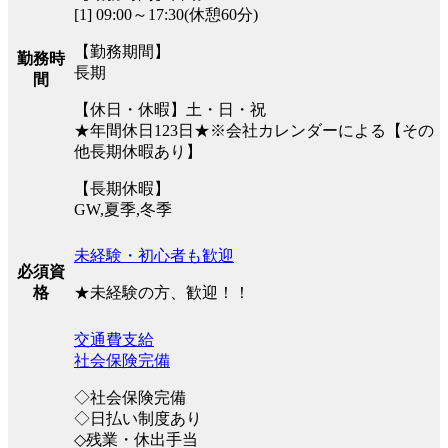
[1] 09:00～17:30(休憩60分)
【勤務期間】
勤務時
長期
間
【休日・休暇】土・日・祝
★年間休日123日★※会社カレンダーによる【その
他長期休暇あり】
【長期休暇】
GW,夏季,冬季
未経験・初心者も歓迎
必須資
★未経験の方、歓迎！！
格
交通費支給
社会保険完備
◇社会保険完備
◇日払い制度あり
◇残業・休出手当