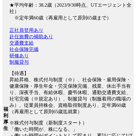
★平均年齢：38.2歳（2023/9/30時点、UTエージェント全
社）
※定年満60歳（再雇用として原則65歳まで）
正社員登用あり
赴任旅費の補助あり
交通費支給
社会保険完備
研修あり
制服貸与
【待遇】
昇給昇格、株式付与制度（※）、社会保険・雇用保険・
健康保険・厚生年金・労災保険完備、残業、休出手当有
り、深夜手当、有給休暇、慶弔休暇、通勤交通費支給、
社宅完備（※規定あり）、制服貸与（制服着用の職場の
み）、従業員持株会、資格取得制度あり、定年満60歳
福
（再雇用として原則65歳迄就業）
利
厚
※株式付与制度（新制度スタート）
生
「働いた時間が、株になる。」
・働いた時間がポイントとして貯まり、累計に応じてUT