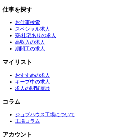
仕事を探す
お仕事検索
スペシャル求人
寮/社宅ありの求人
高収入の求人
期間工の求人
マイリスト
おすすめの求人
キープ中の求人
求人の閲覧履歴
コラム
ジョブハウス工場について
工場コラム
アカウント