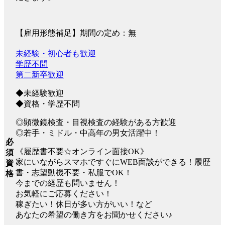
【雇用形態補足】期間の定め：無
未経験・初心者も歓迎
学歴不問
第二新卒歓迎
◆未経験歓迎
◆資格・学歴不問
◎顕微鏡検査・目視検査の経験がある方歓迎
◎若手・ミドル・中高年の男女活躍中！
必
《履歴書不要☆オンライン面接OK》
須
家にいながらスマホですぐにWEB面談ができる！履歴
資
書・志望動機不要・私服でOK！
格
今までの経歴も問いません！
お気軽にご応募ください！
稼ぎたい！休日が多い方がいい！など
あなたの希望の働き方をお聞かせください♪