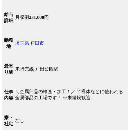
給与
月収例
231,000
円
詳細
勤務
埼玉県
戸田市
地
最寄
JR埼京線 戸田公園駅
り駅
＼金属部品の検査・加工！／ 半導体などに使われる
仕事
金属部品の工場です！ ☆未経験歓迎...
内容
寮・
なし
社宅