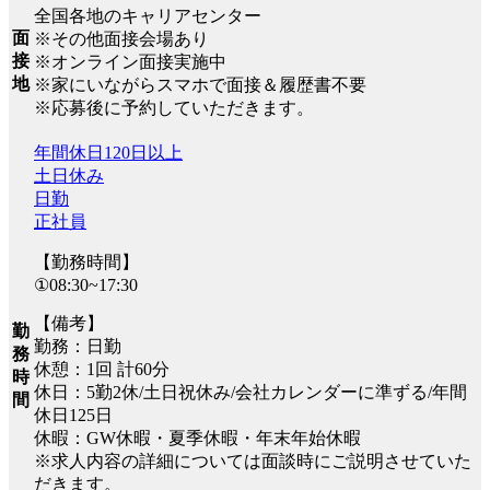
全国各地のキャリアセンター
面
※その他面接会場あり
接
※オンライン面接実施中
地
※家にいながらスマホで面接＆履歴書不要
※応募後に予約していただきます。
年間休日120日以上
土日休み
日勤
正社員
【勤務時間】
①08:30~17:30
【備考】
勤
勤務：日勤
務
休憩：1回 計60分
時
休日：5勤2休/土日祝休み/会社カレンダーに準ずる/年間
間
休日125日
休暇：GW休暇・夏季休暇・年末年始休暇
※求人内容の詳細については面談時にご説明させていた
だきます。