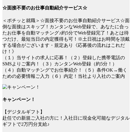
☆面接不要のお仕事自動紹介サービス☆
＜ポチッと就職＞☆面接不要のお仕事自動紹介サービス☆面
倒な面接はスキップ！カンタンなWeb登録で、あなたに合っ
たお仕事を自動マッチング♪約5分でWeb登録完了！あとは待
つだけ、最短当日の内定獲得も可！※土日祝はお時間を頂戴
する場合がございます・規定あり《応募後の流れはこれだ
け！》
（１）当サイトの求人に応募！（２）登録した携帯電話の
SMSよりご案内！（３）カンタンWeb登録（約5分！）
（４）自動マッチングでお仕事紹介！（５）条件OK→働く
ための必要情報ご入力（６）内定！当社より入社のご案内
キャンペーン！
【デジタルギフト】
赴任での新規ご入社の方に！入社日に現金化可能なデジタル
ギフトで2万円分支給♪