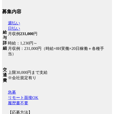
募集内容
週払い
日払い
給
月収例
231,000
円
与
詳
時給：1,230円～
細
月収例：231,000円（時給×8H実働×20日稼働＋各種手
当）
交
上限30,000円まで支給
通
※会社規定有り
費
急募
リモート面接OK
履歴書不要
【応募方法】