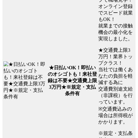
オンライン登録
でスピード就業
もOK！
就業までの接触
機会の最小化を
実現しました。
★交通費上限3
万円！業界トッ
プクラス！
★日払いOK！即払い
当社では働くあ
のオシゴトも！来社登
なたの負担を軽
録は不要★交通費上限
減する為に
3万円★※規定・支払
交通費別途支給
条件有
（非課税）を行
っています。
※交通費込みの
場合は所得税が
かかります。
※規定・支払条