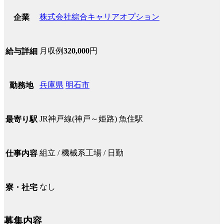
株式会社綜合キャリアオプション
企業
月収例
320,000
円
給与詳細
兵庫県
明石市
勤務地
JR神戸線(神戸～姫路) 魚住駅
最寄り駅
組立 / 機械系工場 / 日勤
仕事内容
なし
寮・社宅
募集内容