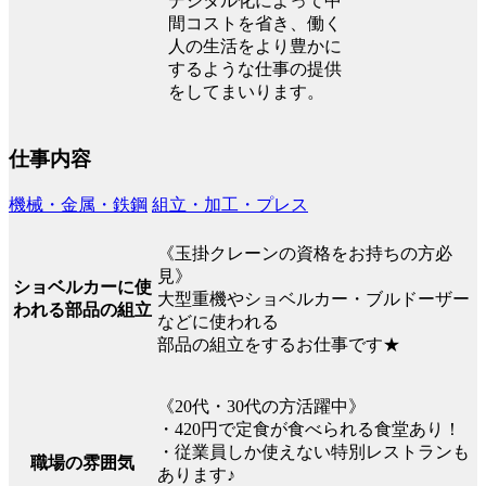
デジタル化によって中
間コストを省き、働く
人の生活をより豊かに
するような仕事の提供
をしてまいります。
仕事内容
機械・金属・鉄鋼
組立・加工・プレス
《玉掛クレーンの資格をお持ちの方必
見》
ショベルカーに使
大型重機やショベルカー・ブルドーザー
われる部品の組立
などに使われる
部品の組立をするお仕事です★
《20代・30代の方活躍中》
・420円で定食が食べられる食堂あり！
・従業員しか使えない特別レストランも
職場の雰囲気
あります♪