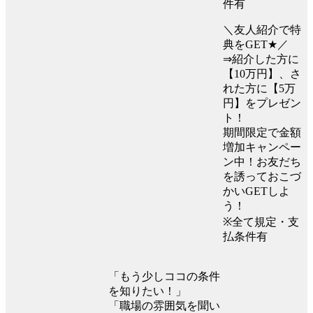
件有
＼友人紹介で特
典をGET★／
⇒紹介した方に
【10万円】、さ
れた方に【5万
円】をプレゼン
ト！
期間限定で金額
増加キャンペー
ン中！お友だち
を誘っておこづ
かいGETしよ
う！
※全て規定・支
払条件有
「もう少しココの条件
を知りたい！」
「職場の雰囲気を聞い