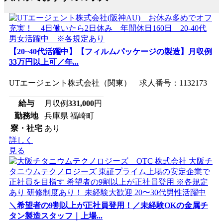
【20~40代活躍中】【フィルムパッケージの製造】月収例
33万円以上可／年...
UTエージェント株式会社（関東） 求人番号：1132173
給与
月収例
331,000
円
勤務地
兵庫県 福崎町
寮・社宅
あり
詳しく
見る
＼希望者の9割以上が正社員登用！／未経験OKの金属チ
タン製造スタッフ｜上場...