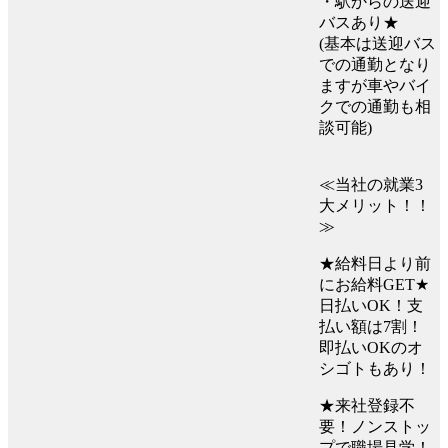
・駅からの送迎
バスあり★
(基本は送迎バス
での通勤となり
ますが車やバイ
クでの通勤も相
談可能)
≪当社の就業3
大メリット！！
≫
★給料日より前
にお給料GET★
日払いOK！支
払い額は7割！
即払いOKのオ
シゴトもあり！
★来社登録不
要！ノンストッ
プで職場見学！