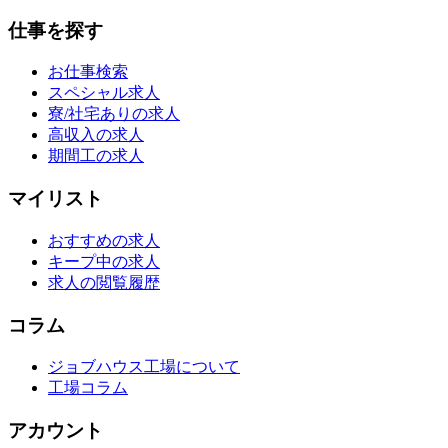
仕事を探す
お仕事検索
スペシャル求人
寮/社宅ありの求人
高収入の求人
期間工の求人
マイリスト
おすすめの求人
キープ中の求人
求人の閲覧履歴
コラム
ジョブハウス工場について
工場コラム
アカウント