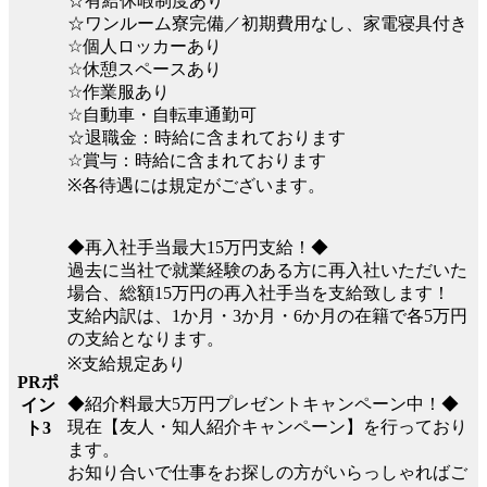
☆有給休暇制度あり
☆ワンルーム寮完備／初期費用なし、家電寝具付き
☆個人ロッカーあり
☆休憩スペースあり
☆作業服あり
☆自動車・自転車通勤可
☆退職金：時給に含まれております
☆賞与：時給に含まれております
※各待遇には規定がございます。
◆再入社手当最大15万円支給！◆
過去に当社で就業経験のある方に再入社いただいた
場合、総額15万円の再入社手当を支給致します！
支給内訳は、1か月・3か月・6か月の在籍で各5万円
の支給となります。
※支給規定あり
PRポ
◆紹介料最大5万円プレゼントキャンペーン中！◆
イン
現在【友人・知人紹介キャンペーン】を行っており
ト3
ます。
お知り合いで仕事をお探しの方がいらっしゃればご