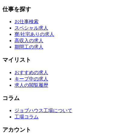
仕事を探す
お仕事検索
スペシャル求人
寮/社宅ありの求人
高収入の求人
期間工の求人
マイリスト
おすすめの求人
キープ中の求人
求人の閲覧履歴
コラム
ジョブハウス工場について
工場コラム
アカウント