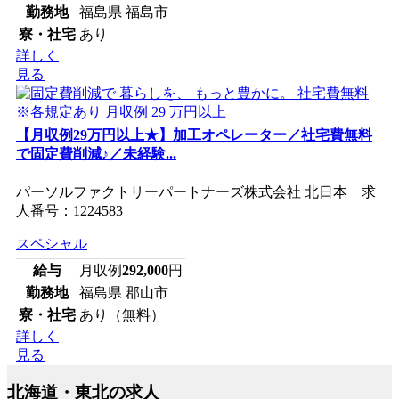
勤務地
福島県 福島市
寮・社宅
あり
詳しく
見る
【月収例29万円以上★】加工オペレーター／社宅費無料
で固定費削減♪／未経験...
パーソルファクトリーパートナーズ株式会社 北日本 求
人番号：1224583
スペシャル
給与
月収例
292,000
円
勤務地
福島県 郡山市
寮・社宅
あり（無料）
詳しく
見る
北海道・東北の求人