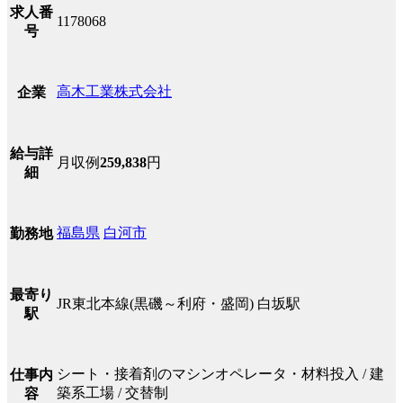
求人番
1178068
号
高木工業株式会社
企業
給与詳
月収例
259,838
円
細
福島県
白河市
勤務地
最寄り
JR東北本線(黒磯～利府・盛岡) 白坂駅
駅
シート・接着剤のマシンオペレータ・材料投入 / 建
仕事内
築系工場 / 交替制
容