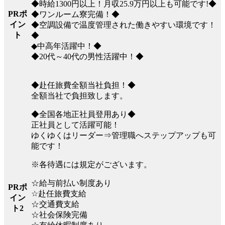
◆時給1300円以上！月収25.9万円以上も可能です!◆
PRポ
◆ワンルーム寮完備！◆
イン
◆空調設備で温度管理された働きやすい環境です！
ト
◆
◆中高年活躍中！◆
◆20代～40代の男性活躍中！◆
◆赴任旅費全額当社負担！◆
全額当社で負担致します。
◆全国各地正社員登用あり◆
正社員として活躍可能！
ゆくゆくはリーダー⇒管理職へステップアップも可
能です！
※各待遇には規定がございます。
☆給与前払い制度あり
PRポ
☆赴任旅費支給
イン
☆交通費支給
ト2
☆社会保険完備