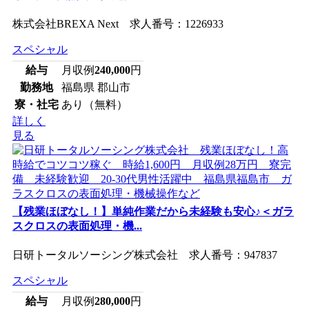
株式会社BREXA Next 求人番号：1226933
スペシャル
給与
月収例
240,000
円
勤務地
福島県 郡山市
寮・社宅
あり（無料）
詳しく
見る
【残業ほぼなし！】単純作業だから未経験も安心♪＜ガラ
スクロスの表面処理・機...
日研トータルソーシング株式会社 求人番号：947837
スペシャル
給与
月収例
280,000
円