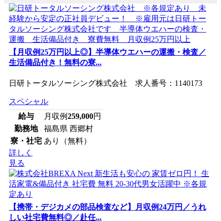
【月収例25万円以上◎】半導体ウエハーの運搬・検査／
生活備品付き！無料の寮...
日研トータルソーシング株式会社 求人番号：1140173
スペシャル
給与
月収例
259,000
円
勤務地
福島県 西郷村
寮・社宅
あり（無料）
詳しく
見る
【携帯・デジカメの部品検査など】月収例24万円／うれ
しい社宅費無料◎／赴任...