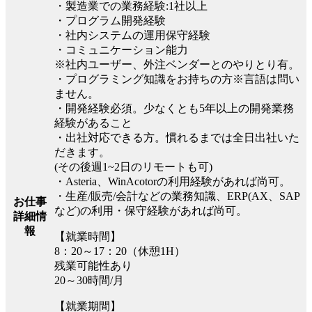
・製造業での業務経験:1社以上
・プログラム開発経験
・社内システムの運用保守経験
・コミュニケーション能力
※社内ユーザー、外注ベンダーとのやりとり有。
・プログラミング知識をお持ちの方※言語は問い
ません。
・開発経験必須。少なくとも5年以上の開発業務
経験があること
・出社対応できる方。慣れるまでは全日出社いた
だきます。
(その後週1~2日のリモートも可)
・Asteria、WinAcotorの利用経験があれば尚可。
・生産/販売/会計などの業務知識、ERP(AX、SAP
お仕事
など)の利用・保守経験があれば尚可。
詳細情
報
【就業時間】
8：20～17：20（休憩1H）
残業可能性あり
20～30時間/月
【就業期間】