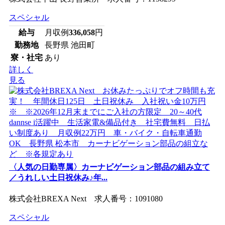
スペシャル
給与
月収例
336,058
円
勤務地
長野県 池田町
寮・社宅
あり
詳しく
見る
〈人気の日勤専属〉カーナビゲーション部品の組み立て
／うれしい土日祝休み♪年...
株式会社BREXA Next 求人番号：1091080
スペシャル