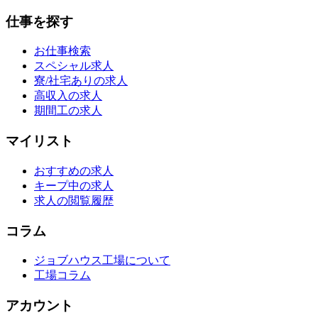
仕事を探す
お仕事検索
スペシャル求人
寮/社宅ありの求人
高収入の求人
期間工の求人
マイリスト
おすすめの求人
キープ中の求人
求人の閲覧履歴
コラム
ジョブハウス工場について
工場コラム
アカウント