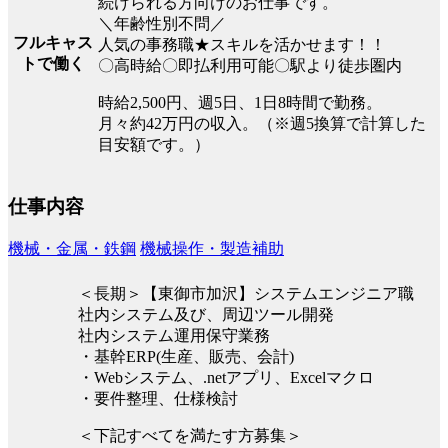
続けられる方向けのお仕事です。
＼年齢性別不問／
フルキャス
人気の事務職★スキルを活かせます！！
トで働く
〇高時給〇即払利用可能〇駅より徒歩圏内
時給2,500円、週5日、1日8時間で勤務。
月々約42万円の収入。（※週5換算で計算した
目安額です。）
仕事内容
機械・金属・鉄鋼
機械操作・製造補助
＜長期＞【東御市加沢】システムエンジニア職
社内システム及び、周辺ツール開発
社内システム運用保守業務
・基幹ERP(生産、販売、会計)
・Webシステム、.netアプリ、Excelマクロ
・要件整理、仕様検討
＜下記すべてを満たす方募集＞