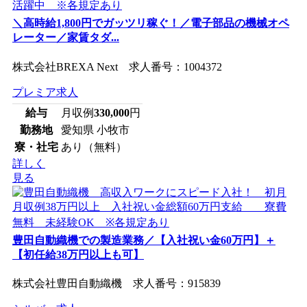
＼高時給1,800円でガッツリ稼ぐ！／電子部品の機械オペ
レーター／家賃タダ...
株式会社BREXA Next 求人番号：1004372
プレミア求人
給与
月収例
330,000
円
勤務地
愛知県 小牧市
寮・社宅
あり（無料）
詳しく
見る
豊田自動織機での製造業務／【入社祝い金60万円】＋
【初任給38万円以上も可】
株式会社豊田自動織機 求人番号：915839