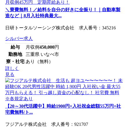
＼寮費無料！／給料を自分の好きに全振り！｜自動車製
造など｜8月入社特典最大...
日研トータルソーシング株式会社 求人番号：345216
シルバー求人
給与
月収例
450,000
円
勤務地
三重県 いなべ市
寮・社宅
あり（無料）
詳しく
見る
【20～30代活躍中】時給1900円×入社祝金総額55万円×社
宅費無料/ト...
フジアルテ株式会社 求人番号：921707