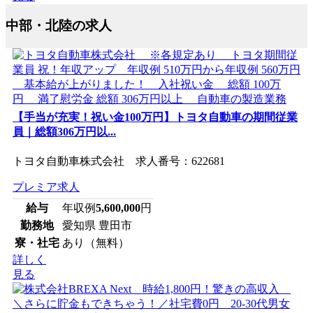
中部・北陸の求人
【手当が充実！祝い金100万円】トヨタ自動車の期間従業
員｜総額306万円以...
トヨタ自動車株式会社 求人番号：622681
プレミア求人
給与
年収例
5,600,000
円
勤務地
愛知県 豊田市
寮・社宅
あり（無料）
詳しく
見る