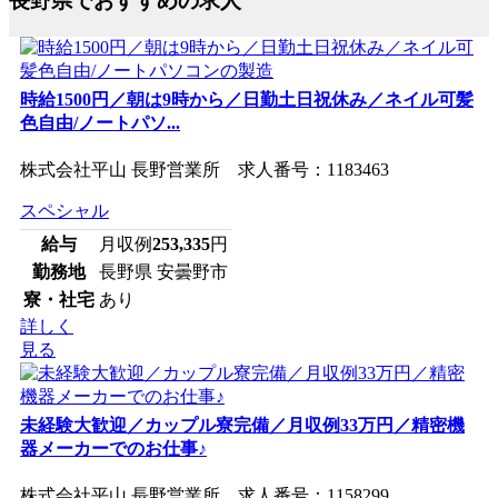
長野県でおすすめの求人
時給1500円／朝は9時から／日勤土日祝休み／ネイル可髪
色自由/ノートパソ...
株式会社平山 長野営業所 求人番号：1183463
スペシャル
給与
月収例
253,335
円
勤務地
長野県 安曇野市
寮・社宅
あり
詳しく
見る
未経験大歓迎／カップル寮完備／月収例33万円／精密機
器メーカーでのお仕事♪
株式会社平山 長野営業所 求人番号：1158299