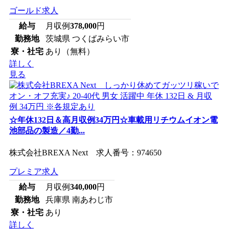
ゴールド求人
給与
月収例
378,000
円
勤務地
茨城県 つくばみらい市
寮・社宅
あり（無料）
詳しく
見る
☆年休132日＆高月収例34万円☆車載用リチウムイオン電
池部品の製造／4勤...
株式会社BREXA Next 求人番号：974650
プレミア求人
給与
月収例
340,000
円
勤務地
兵庫県 南あわじ市
寮・社宅
あり
詳しく