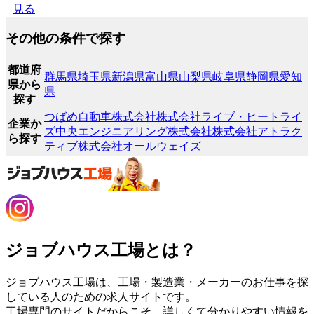
見る
その他の条件で探す
都道府
群馬県
埼玉県
新潟県
富山県
山梨県
岐阜県
静岡県
愛知
県から
県
探す
つばめ自動車株式会社
株式会社ライブ・ヒートライ
企業か
ズ
中央エンジニアリング株式会社
株式会社アトラク
ら探す
ティブ
株式会社オールウェイズ
ジョブハウス工場とは？
ジョブハウス工場は、工場・製造業・メーカーのお仕事を探
している人のための求人サイトです。
工場専門のサイトだからこそ、詳しくて分かりやすい情報を