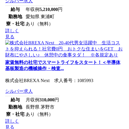
シルバー求人
給与
年収例
5,210,000
円
勤務地
愛知県 東浦町
寮・社宅
あり（無料）
詳しく
見る
家賃無料の社宅でスマートライフをスタート！＜半導体
基板製造の機械操作・検査...
株式会社BREXA Next 求人番号：1085993
シルバー求人
給与
月収例
310,000
円
勤務地
長野県 茅野市
寮・社宅
あり（無料）
詳しく
見る