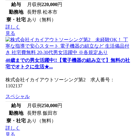
給与
月収例
220,000
円
勤務地
長野県 松本市
寮・社宅
あり（無料）
詳しく
見る
40歳までの男女活躍中!!【電子機器の組み立て】無料の社
宅でオトクに生活★...
株式会社イカイアウトソーシング第2 求人番号：
1102137
スペシャル
給与
月収例
250,000
円
勤務地
長野県 飯田市
寮・社宅
あり（無料）
詳しく
見る