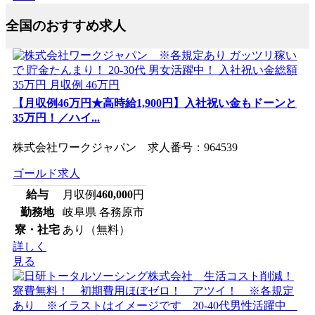
全国のおすすめ求人
【月収例46万円★高時給1,900円】入社祝い金もドーンと
35万円！／ハイ...
株式会社ワークジャパン 求人番号：964539
ゴールド求人
給与
月収例
460,000
円
勤務地
岐阜県 各務原市
寮・社宅
あり（無料）
詳しく
見る