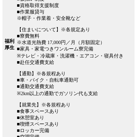
■資格取得支援制度
■作業服貸与
※帽子・作業着・安全靴など
【住まいについて】※各規定あり
■寮費無料
福利
※水道光熱費 17,000円／月（月額固定）
厚生
■家具・家電つきワンルーム寮完備
※テレビ・冷蔵庫・洗濯機・エアコン・寝具付き
■赴任交通費支給
【通勤】※各規程あり
■車・バイク・自転車通勤可
■通勤交通費支給
※2km以上の通勤でガソリン代も支給
【就業先】※各規程あり
■食事スペースあり
■休憩室あり
■喫煙スペースあり
■ロッカー完備
■空調完備