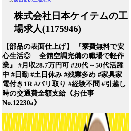
飯田市の工場求人
株式会社日本ケイテムの工
場求人(1175946)
【部品の表面仕上げ】 『寮費無料で安
心生活◎ 全館空調完備の職場で軽作
業』 #月収28.7万円可 #20代～50代活躍
中 #日勤 #土日休み #残業多め #家具家
電付き1R #バリ取り #経験不問 #引越し
時の交通費全額支給《お仕事
No.12230a》