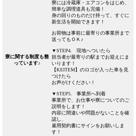
寮には冷蔵庫・エアコンをはじめ、
簡単な調理道具も完備！
身の回りのものだけ持って、すぐに
新生活を開始できます！
お荷物は事前に最寄りの事業所まで
送ってもＯＫ♪
▼STEP4. 現地へついたら
寮に関する制度も整
担当者が最寄りの駅までお迎えにま
っています♪
いります！
【KEITEM】のロゴが入った車を見
つけたら
お声がけください！
▼STEP5. 事業所へ到着
事業所で、お仕事や寮についてのご
説明をします！
内容に間違いや問題がないことを確
認し、
雇用契約書にサインをお願いしま
す！