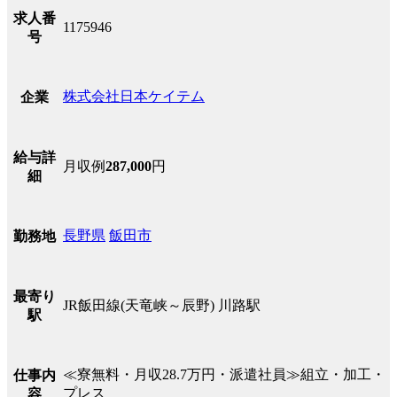
求人番
1175946
号
株式会社日本ケイテム
企業
給与詳
月収例
287,000
円
細
長野県
飯田市
勤務地
最寄り
JR飯田線(天竜峡～辰野) 川路駅
駅
≪寮無料・月収28.7万円・派遣社員≫組立・加工・
仕事内
プレス
容