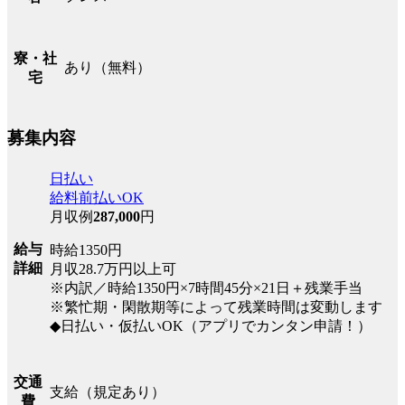
寮・社
あり（無料）
宅
募集内容
日払い
給料前払いOK
月収例
287,000
円
給与
時給1350円
詳細
月収28.7万円以上可
※内訳／時給1350円×7時間45分×21日＋残業手当
※繁忙期・閑散期等によって残業時間は変動します
◆日払い・仮払いOK（アプリでカンタン申請！）
交通
支給（規定あり）
費