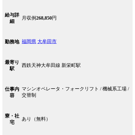
給与詳
月収例
268,850
円
細
福岡県
大牟田市
勤務地
最寄り
西鉄天神大牟田線 新栄町駅
駅
マシンオペレータ・フォークリフト / 機械系工場 /
仕事内
交替制
容
寮・社
あり（無料）
宅