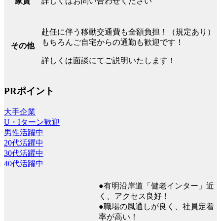
詳しくはお問い合わせください
家賃
赴任に伴う移動交通費も全額負担！（規定あり）
もちろんご自宅からの通勤も歓迎です！
その他
詳しくは面談にてご説明いたします！
PRポイント
大手企業
U・Iターン歓迎
男性活躍中
20代活躍中
30代活躍中
40代活躍中
●有明沿岸道「健老インター」近
く、アクセス良好！
●職場の風通しが良く、社員定着
率が高い！