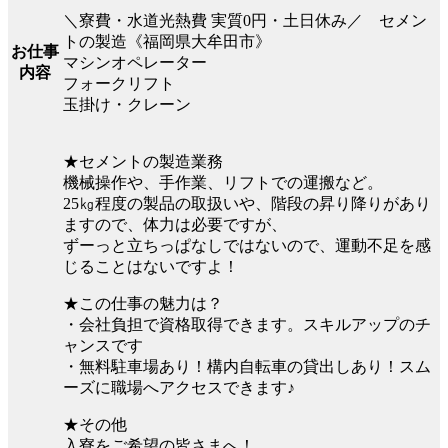
＼寮費・水道光熱費 実質0円・土日休み／ セメン
トの製造《福岡県大牟田市》
お仕事
マシンオペレーター
内容
フォークリフト
玉掛け・クレーン
★セメントの製造業務
機械操作や、手作業、リフトでの運搬など。
25㎏程度の製品の取扱いや、階段の昇り降りがあり
ますので、体力は必要ですが、
ずーっと立ちっぱなしではないので、運動不足を感
じることはないですよ！
★この仕事の魅力は？
・会社負担で資格取得できます。スキルアップのチ
ャンスです
・無料駐車場あり！構内自転車の貸出しあり！スム
ーズに職場へアクセスできます♪
★その他
入寮をご希望の皆さまへ！