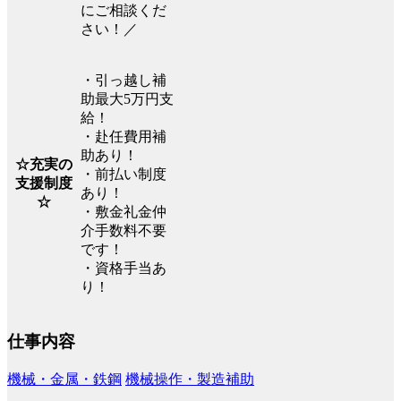
にご相談くだ
さい！／
・引っ越し補
助最大5万円支
給！
・赴任費用補
助あり！
☆充実の
・前払い制度
支援制度
あり！
☆
・敷金礼金仲
介手数料不要
です！
・資格手当あ
り！
仕事内容
機械・金属・鉄鋼
機械操作・製造補助