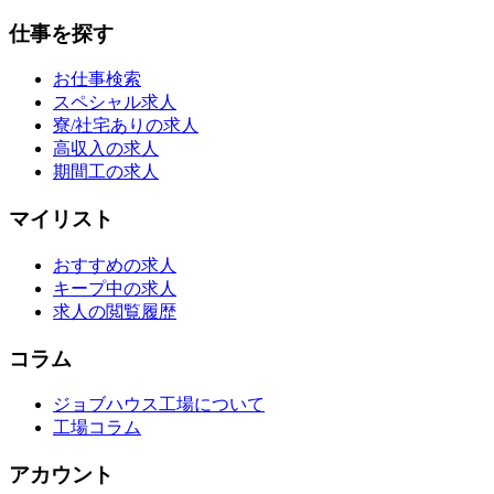
仕事を探す
お仕事検索
スペシャル求人
寮/社宅ありの求人
高収入の求人
期間工の求人
マイリスト
おすすめの求人
キープ中の求人
求人の閲覧履歴
コラム
ジョブハウス工場について
工場コラム
アカウント