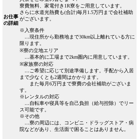
寮費無料、家電付き1R寮をご用意しています。
さらに水道光熱費も(合計)毎月1.5万円まで会社補助
お仕事
がございます。
の詳細
※入寮条件
…現住所から勤務地まで30km以上離れている方に
限ります。
※寮の立地エリア
…基本的に工場まで2km圏内に用意しています。
※家族寮の対応
…ご希望に応じて別途準備します。手配から入居
まで少なくとも2週間はかかります。
また毎月6万円まで寮費の会社補助がございま
す。
※レンタルの対応
…自転車や寝具等を自己負担（給与控除）でリー
ス可能です。
※その他
…寮の周辺には、コンビニ・ドラッグストア・病
院などがあり、生活面で困ることはありません。