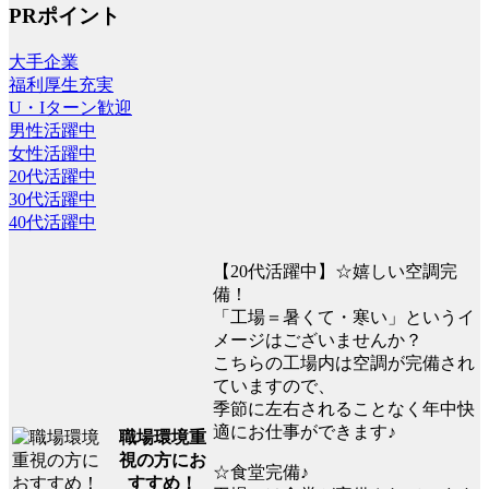
PRポイント
大手企業
福利厚生充実
U・Iターン歓迎
男性活躍中
女性活躍中
20代活躍中
30代活躍中
40代活躍中
【20代活躍中】☆嬉しい空調完
備！
「工場＝暑くて・寒い」というイ
メージはございませんか？
こちらの工場内は空調が完備され
ていますので、
季節に左右されることなく年中快
適にお仕事ができます♪
職場環境重
視の方にお
☆食堂完備♪
すすめ！