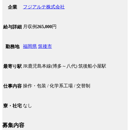
フジアルテ株式会社
企業
月収例
265,000
円
給与詳細
福岡県
筑後市
勤務地
JR鹿児島本線(博多～八代) 筑後船小屋駅
最寄り駅
操作・包装 / 化学系工場 / 交替制
仕事内容
なし
寮・社宅
募集内容