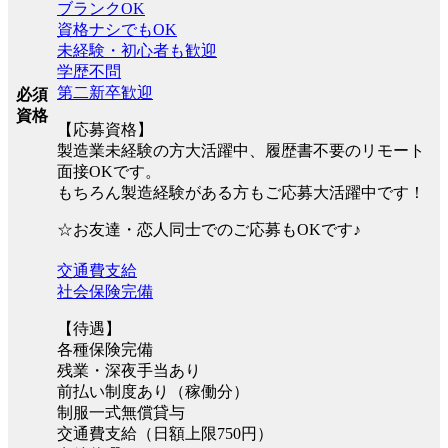
ブランクOK
資格ナシでもOK
未経験・初心者も歓迎
学歴不問
第二新卒歓迎
必須
資格
【応募資格】
製造業未経験の方大活躍中、履歴書不要のリモート
面接OKです。
もちろん製造経験がある方もご応募大活躍中です！
☆お友達・恋人同士でのご応募もOKです♪
交通費支給
社会保険完備
【待遇】
各種保険完備
残業・深夜手当あり
前払い制度あり（稼働分）
制服一式無償貸与
交通費支給（日額上限750円）