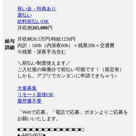
祝い金・特典あり
週払い
給料前払いOK
月収例
265,000
円
月収例26.5万円/時給1250円
給与
内訳：160h（内深夜60h）＋残業20h＋交通費
詳細
※残業・深夜手当含む
＼前払い制度使えます／
ご入社後の稼働分で前払い可能です！（規定有）
しかも、アプリでカンタンに申請できちゃう♪
大量募集
リモート面接OK
履歴書不要
「Webで応募」「電話で応募」ボタンよりご応募を
お願いいたします。
■□■□■□■□■□■□■□■□■□■□■□
●-4465-6632●