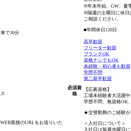
※年末年始、GW、夏
※隔週の土曜日に休日
ご相談ください。
■年間休日120日
車で30分
高卒歓迎
フリーター歓迎
ブランクOK
資格ナシでもOK
未経験・初心者も歓迎
学歴不問
第二新卒歓迎
必須資
【応募資格】
ィス
格
工場未経験者大活躍中
学歴不問、無資格OK
★交替勤務のご経験が
EB面接のURLをお送りいた
＜入社日について＞
入社日は毎週水曜日に