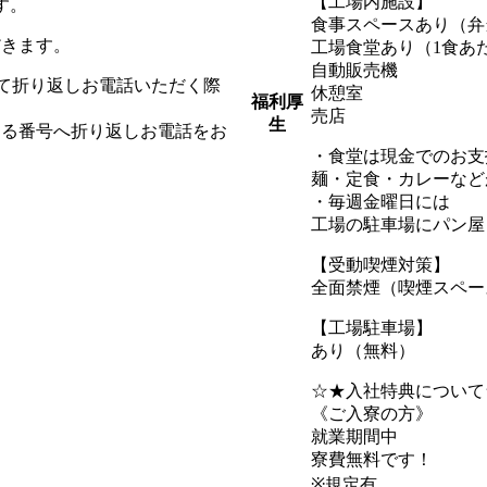
【工場内施設】
す。
食事スペースあり（弁
だきます。
工場食堂あり（1食あた
自動販売機
受けて折り返しお電話いただく際
休憩室
福利厚
売店
生
まる番号へ折り返しお電話をお
・食堂は現金でのお支
麺・定食・カレーなど
・毎週金曜日には
工場の駐車場にパン屋
【受動喫煙対策】
全面禁煙（喫煙スペー
【工場駐車場】
あり（無料）
☆★入社特典について
《ご入寮の方》
就業期間中
寮費無料です！
※規定有