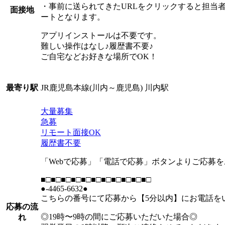
・事前に送られてきたURLをクリックすると担当
面接地
ートとなります。
アプリインストールは不要です。
難しい操作はなし♪履歴書不要♪
ご自宅などお好きな場所でOK！
JR鹿児島本線(川内～鹿児島) 川内駅
最寄り駅
大量募集
急募
リモート面接OK
履歴書不要
「Webで応募」「電話で応募」ボタンよりご応募
■□■□■□■□■□■□■□■□■□■□■□
●-4465-6632●
こちらの番号にて応募から【5分以内】にお電話を
応募の流
◎19時〜9時の間にご応募いただいた場合◎
れ