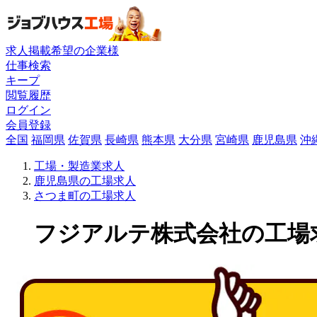
求人掲載希望の企業様
仕事検索
キープ
閲覧履歴
ログイン
会員登録
全国
福岡県
佐賀県
長崎県
熊本県
大分県
宮崎県
鹿児島県
沖
工場・製造業求人
鹿児島県の工場求人
さつま町の工場求人
フジアルテ株式会社の工場求人(KU