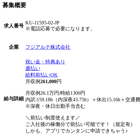
募集概要
KU-11595-02-JP
求人番号
※電話応募で必要になります。
フジアルテ株式会社
企業
祝い金・特典あり
週払い
給料前払いOK
月収例
261,000
円
月収例26.1万円/時給1300円
給与詳細
内訳:159.18h（内深夜43.75h）＋休出15.16h＋交通
※深夜・休日出勤手当含む
＼前払い制度使えます／
ご入社後の稼働分で前払い可能です！（規定有）
しかも、アプリでカンタンに申請できちゃう♪