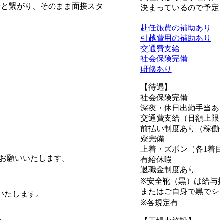
者と繋がり、そのまま面接スタ
決まっているので予定
赴任旅費の補助あり
引越費用の補助あり
交通費支給
社会保険完備
研修あり
【待遇】
社会保険完備
深夜・休日出勤手当あ
交通費支給（日額上限7
前払い制度あり（稼働
寮完備
上着・ズボン（各1着
をお願いいたします。
有給休暇
退職金制度あり
※安全靴（黒）は給与控
またはご自身で黒でシ
いたします。
※各規定有