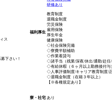
研修あり
教育制度
退職金制度
労災保険
雇用保険
福利厚生
厚生年金
ィス
健康保険
◇社会保険完備
◇寮費半額補助
◇作業着貸与
応募下さい！
◇諸手当（残業/深夜/休出/通勤/赴任
◇有給休暇（６ヶ月以上勤務後付与
◇人事評価制度/キャリア教育制度/
◇退職金制度（在籍３年以上）
【※各種規定あり】
あり
寮・社宅