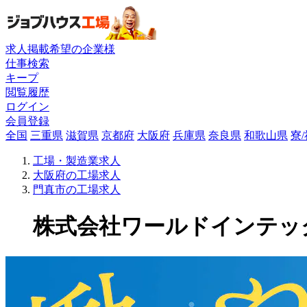
求人掲載希望の企業様
仕事検索
キープ
閲覧履歴
ログイン
会員登録
全国
三重県
滋賀県
京都府
大阪府
兵庫県
奈良県
和歌山県
寮
工場・製造業求人
大阪府の工場求人
門真市の工場求人
株式会社ワールドインテックの工