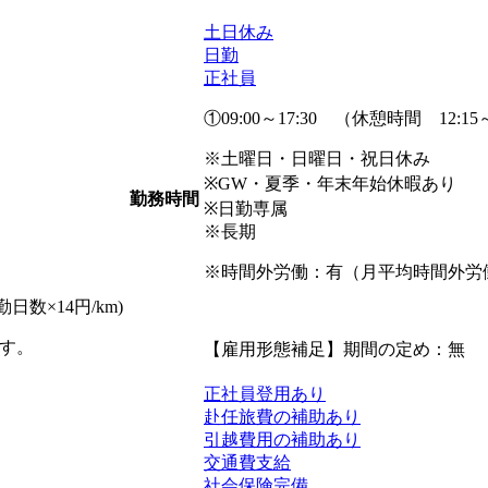
土日休み
日勤
正社員
①09:00～17:30 （休憩時間 12:15～
※土曜日・日曜日・祝日休み
※GW・夏季・年末年始休暇あり
勤務時間
※日勤専属
※長期
※時間外労働：有（月平均時間外労働 
日数×14円/km)
す。
【雇用形態補足】期間の定め：無
正社員登用あり
赴任旅費の補助あり
引越費用の補助あり
交通費支給
社会保険完備