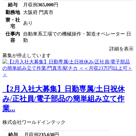
給与
月収例
365,000
円
勤務地
大阪府 門真市
寮・社
あり
宅
仕事内
自動車系工場での機械操作・製造オペレーター 日
容
勤
詳細を表示
募集が停止しています
【2月入社大募集】日勤専属/土日祝休
み/正社員/電子部品の簡単組み立て作
業...
株式会社ワールドインテック
給与
月収例
235,630
円