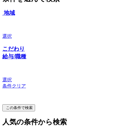
地域
選択
こだわり
給与/職種
選択
条件クリア
この条件で検索
人気の条件から検索