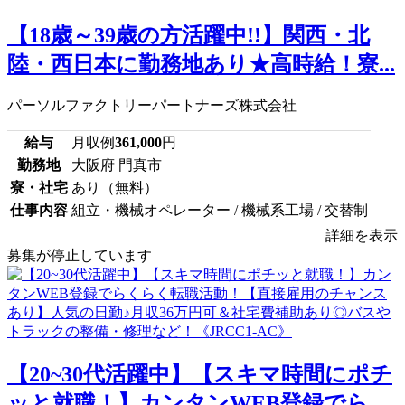
【18歳～39歳の方活躍中!!】関西・北
陸・西日本に勤務地あり★高時給！寮...
パーソルファクトリーパートナーズ株式会社
給与
月収例
361,000
円
勤務地
大阪府 門真市
寮・社宅
あり（無料）
仕事内容
組立・機械オペレーター / 機械系工場 / 交替制
詳細を表示
募集が停止しています
【20~30代活躍中】【スキマ時間にポチ
ッと就職！】カンタンWEB登録でら...