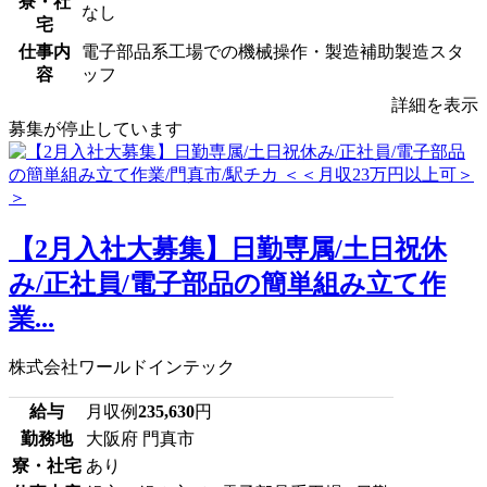
寮・社
なし
宅
仕事内
電子部品系工場での機械操作・製造補助製造スタ
容
ッフ
詳細を表示
募集が停止しています
【2月入社大募集】日勤専属/土日祝休
み/正社員/電子部品の簡単組み立て作
業...
株式会社ワールドインテック
給与
月収例
235,630
円
勤務地
大阪府 門真市
寮・社宅
あり