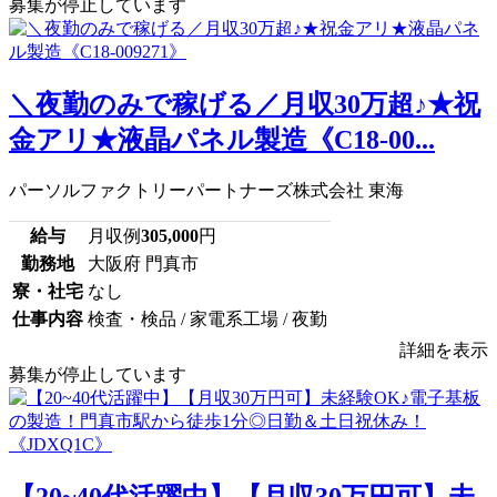
募集が停止しています
＼夜勤のみで稼げる／月収30万超♪★祝
金アリ★液晶パネル製造《C18-00...
パーソルファクトリーパートナーズ株式会社 東海
給与
月収例
305,000
円
勤務地
大阪府 門真市
寮・社宅
なし
仕事内容
検査・検品 / 家電系工場 / 夜勤
詳細を表示
募集が停止しています