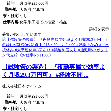
給与
月収例
235,000
円
勤務地
大阪府 門真市
寮・社宅
なし
仕事内容
化学系工場での検査・検品
詳細を表示
募集が停止しています
【試験管の製造】 『夜勤専属で効率よ
く月収29.3万円可』 #経験不問 ...
株式会社日本ケイテム
給与
月収例
293,000
円
勤務地
大阪府 門真市
寮・社宅
なし