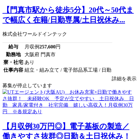
【門真市駅から徒歩5分】20代～50代ま
で幅広く在籍/日勤専属/土日祝休み...
株式会社ワールドインテック
給与
月収例
257,600
円
勤務地
大阪府 門真市
寮・社宅
あり
仕事内容
組立・組み立て / 電子部品系工場 / 日勤
詳細を表示
募集が停止しています
【月収例30万円◎】電子基板の製造／
働きやすさ抜群◎日勤＆土日祝休み！