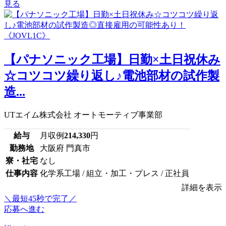
見る
【パナソニック工場】日勤×土日祝休み
☆コツコツ繰り返し♪電池部材の試作製
造...
UTエイム株式会社 オートモーティブ事業部
給与
月収例
214,330
円
勤務地
大阪府 門真市
寮・社宅
なし
仕事内容
化学系工場 / 組立・加工・プレス / 正社員
詳細を表示
＼最短45秒で完了／
応募へ進む