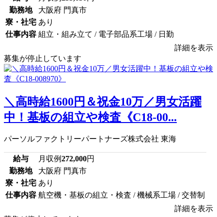
勤務地
大阪府 門真市
寮・社宅
あり
仕事内容
組立・組み立て / 電子部品系工場 / 日勤
詳細を表示
募集が停止しています
＼高時給1600円＆祝金10万／男女活躍
中！基板の組立や検査《C18-00...
パーソルファクトリーパートナーズ株式会社 東海
給与
月収例
272,000
円
勤務地
大阪府 門真市
寮・社宅
あり
仕事内容
航空機・基板の組立・検査 / 機械系工場 / 交替制
詳細を表示