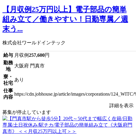
【月収例25万円以上】電子部品の簡単
組み立て／働きやすい！日勤専属／週
末う...
株式会社ワールドインテック
給与
月収例
257,600
円
勤務
大阪府 門真市
地
寮・
あり
社宅
仕事
https://cdn.jobhouse.jp/article/images/corpora
内容
詳細を表示
募集が停止しています