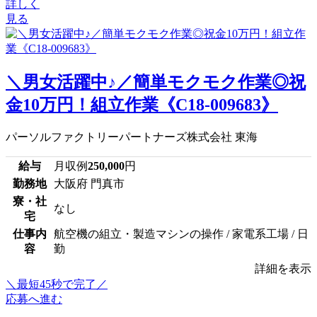
詳しく
見る
＼男女活躍中♪／簡単モクモク作業◎祝
金10万円！組立作業《C18-009683》
パーソルファクトリーパートナーズ株式会社 東海
給与
月収例
250,000
円
勤務地
大阪府 門真市
寮・社
なし
宅
仕事内
航空機の組立・製造マシンの操作 / 家電系工場 / 日
容
勤
詳細を表示
＼最短45秒で完了／
応募へ進む