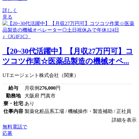
詳しく
見る
【20~30代活躍中】【月収27万円可】コ
ツコツ作業☆医薬品製造の機械オペ...
UTエージェント株式会社（関東）
給与
月収例
276,000
円
勤務地
大阪府 門真市
寮・社宅
あり
仕事内容
製薬化粧品系工場 / 機械操作・製造補助 / 正社員
詳細を表示
無料電話で
応募