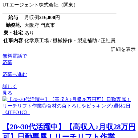
UTエージェント株式会社（関東）
給与
月収例
216,000
円
勤務地
大阪府 門真市
寮・社宅
あり
仕事内容
化学系工場 / 機械操作・製造補助 / 正社員
詳細を表示
無料電話で
応募
応募へ進む
詳しく
見る
【20~30代活躍中】【高収入♪月収28万円
可】日勤専属！リーチリフト作業...