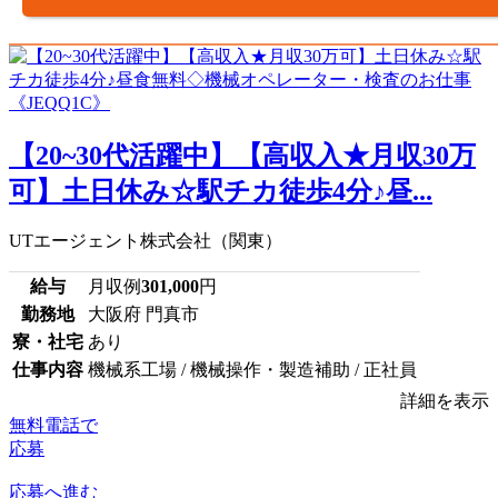
【20~30代活躍中】【高収入★月収30万
可】土日休み☆駅チカ徒歩4分♪昼...
UTエージェント株式会社（関東）
給与
月収例
301,000
円
勤務地
大阪府 門真市
寮・社宅
あり
仕事内容
機械系工場 / 機械操作・製造補助 / 正社員
詳細を表示
無料電話で
応募
応募へ進む