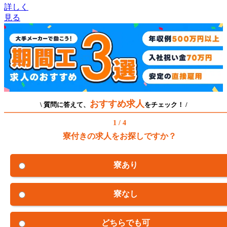
詳しく
見る
おすすめ求人
\ 質問に答えて、
をチェック！ /
1 / 4
寮付きの求人をお探しですか？
寮あり
寮なし
どちらでも可