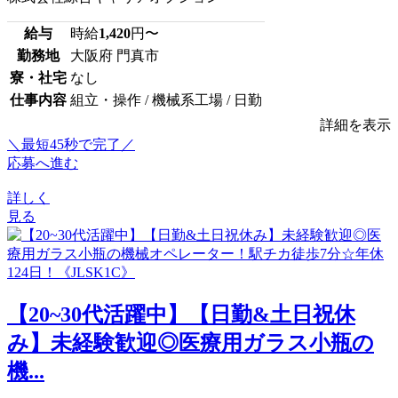
給与
時給
1,420
円〜
勤務地
大阪府 門真市
寮・社宅
なし
仕事内容
組立・操作 / 機械系工場 / 日勤
詳細を表示
＼最短45秒で完了／
応募へ進む
詳しく
見る
【20~30代活躍中】【日勤&土日祝休
み】未経験歓迎◎医療用ガラス小瓶の
機...