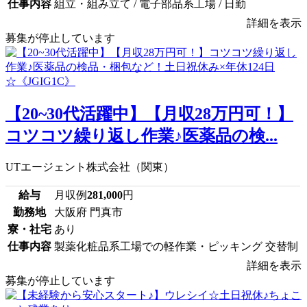
仕事内容
組立・組み立て / 電子部品系工場 / 日勤
詳細を表示
募集が停止しています
【20~30代活躍中】【月収28万円可！】
コツコツ繰り返し作業♪医薬品の検...
UTエージェント株式会社（関東）
給与
月収例
281,000
円
勤務地
大阪府 門真市
寮・社宅
あり
仕事内容
製薬化粧品系工場での軽作業・ピッキング 交替制
詳細を表示
募集が停止しています