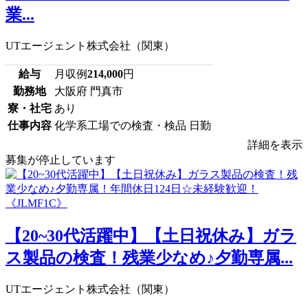
業...
UTエージェント株式会社（関東）
給与
月収例
214,000
円
勤務地
大阪府 門真市
寮・社宅
あり
仕事内容
化学系工場での検査・検品 日勤
詳細を表示
募集が停止しています
【20~30代活躍中】【土日祝休み】ガラ
ス製品の検査！残業少なめ♪夕勤専属...
UTエージェント株式会社（関東）