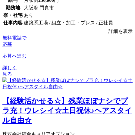
給与
月収例
236,000
円
勤務地
大阪府 門真市
寮・社宅
あり
仕事内容
建築系工場 / 組立・加工・プレス / 正社員
詳細を表示
無料電話で
応募
応募へ進む
詳しく
見る
【経験活かせる☆】残業ほぼナシでプ
ラ充！ウレシイ☆土日祝休♪ヘアスタイ
ル自由☆
株式会社綜合キャリアオプション