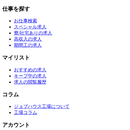
仕事を探す
お仕事検索
スペシャル求人
寮/社宅ありの求人
高収入の求人
期間工の求人
マイリスト
おすすめの求人
キープ中の求人
求人の閲覧履歴
コラム
ジョブハウス工場について
工場コラム
アカウント