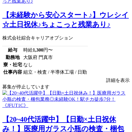
【未経験から安心スタート♪】ウレシイ
☆土日祝休♪ちょこっと残業あり♪
株式会社綜合キャリアオプション
給与
時給
1,300
円〜
勤務地
大阪府 門真市
寮・社宅
なし
仕事内容
組立・検査 / 半導体工場 / 日勤
詳細を表示
募集が停止しています
【20~40代活躍中】【日勤×土日祝休
み！】医療用ガラス小瓶の検査・梱包