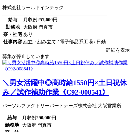
株式会社ワールドインテック
給与
月収例
257,600
円
勤務地
大阪府 門真市
寮・社宅
あり
仕事内容
組立・組み立て / 電子部品系工場 / 日勤
詳細を表示
募集が停止しています
＼男女活躍中◎高時給1550円×土日祝休
み／試作補助作業《C92-008541》
パーソルファクトリーパートナーズ株式会社 大阪営業所
給与
月収例
290,000
円
勤務地
大阪府 門真市