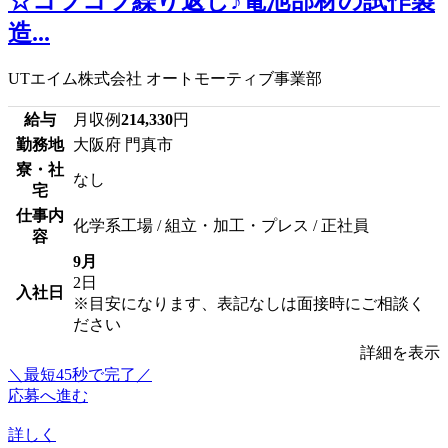
☆コツコツ繰り返し♪電池部材の試作製
造...
UTエイム株式会社 オートモーティブ事業部
給与
月収例
214,330
円
勤務地
大阪府 門真市
寮・社
なし
宅
仕事内
化学系工場 / 組立・加工・プレス / 正社員
容
9月
2日
入社日
※目安になります、表記なしは面接時にご相談く
ださい
詳細を表示
＼最短45秒で完了／
応募へ進む
詳しく