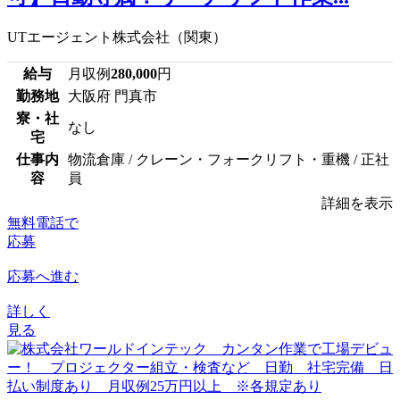
UTエージェント株式会社（関東）
給与
月収例
280,000
円
勤務地
大阪府 門真市
寮・社
なし
宅
仕事内
物流倉庫 / クレーン・フォークリフト・重機 / 正社
容
員
詳細を表示
無料電話で
応募
応募へ進む
詳しく
見る