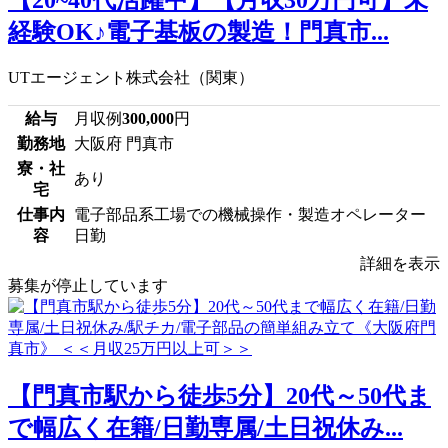
【20~40代活躍中】【月収30万円可】未
経験OK♪電子基板の製造！門真市...
UTエージェント株式会社（関東）
給与
月収例
300,000
円
勤務地
大阪府 門真市
寮・社
あり
宅
仕事内
電子部品系工場での機械操作・製造オペレーター
容
日勤
詳細を表示
募集が停止しています
【門真市駅から徒歩5分】20代～50代ま
で幅広く在籍/日勤専属/土日祝休み...