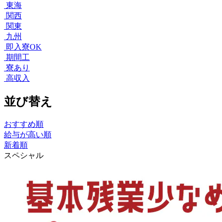
東海
関西
関東
九州
即入寮OK
期間工
寮あり
高収入
並び替え
おすすめ順
給与が高い順
新着順
スペシャル