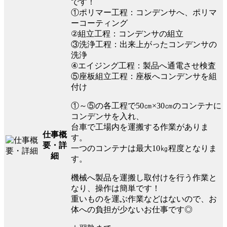
です！
①ポリマー工程：コンデンサへ、ポリマ
ーコーティング
②組立工程：コンデンサの組立
③洗浄工程：出来上がったコンデンサの
洗浄
④エイジング工程：製品へ通電させ検査
⑤座板組立工程：座板へコンデンサを組
付け
①～⑤の各工程で50㎝×30㎝のコンテナに
コンデンサを入れ、
台車で工場内を運搬する作業がありま
仕事概
す。
要・詳
一つのコンテナは最大10㎏程度となりま
細
す。
機械へ製品を運搬し取付けを行う作業と
なり、操作は簡単です！
重いものを運ぶ作業などはないので、お
体への負担が少ないお仕事です◎