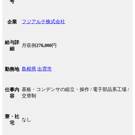
号
フジアルテ株式会社
企業
給与詳
月収例
276,000
円
細
島根県
出雲市
勤務地
基板・コンデンサの組立・操作 / 電子部品系工場 /
仕事内
交替制
容
寮・社
なし
宅