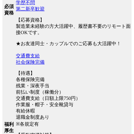
学歴不問
必須
第二新卒歓迎
資格
【応募資格】
製造業未経験の方大活躍中、履歴書不要のリモート面
接OKです。
★お友達同士・カップルでのご応募も大活躍中！
交通費支給
社会保険完備
【待遇】
各種保険完備
残業・深夜手当
前払い制度（稼働分）
交通費支給（日額上限750円）
作業服・帽子・安全靴貸与
有給休暇
退職金制度あり
※各規定有
福利
厚生