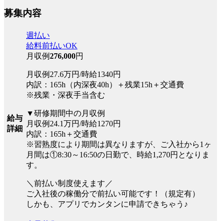
募集内容
週払い
給料前払いOK
月収例
276,000
円
月収例27.6万円/時給1340円
内訳：165h（内深夜40h）＋残業15h＋交通費
※残業・深夜手当含む
▼研修期間中の月収例
給与
月収例24.1万円/時給1270円
詳細
内訳：165h＋交通費
※習熟度により期間は異なりますが、ご入社から1ヶ
月間は①8:30～16:50の日勤で、時給1,270円となりま
す。
＼前払い制度使えます／
ご入社後の稼働分で前払い可能です！（規定有）
しかも、アプリでカンタンに申請できちゃう♪