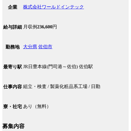
株式会社ワールドインテック
企業
月収例
236,600
円
給与詳細
大分県
佐伯市
勤務地
JR日豊本線(門司港～佐伯) 佐伯駅
最寄り駅
組立・検査 / 製薬化粧品系工場 / 日勤
仕事内容
あり（無料）
寮・社宅
募集内容