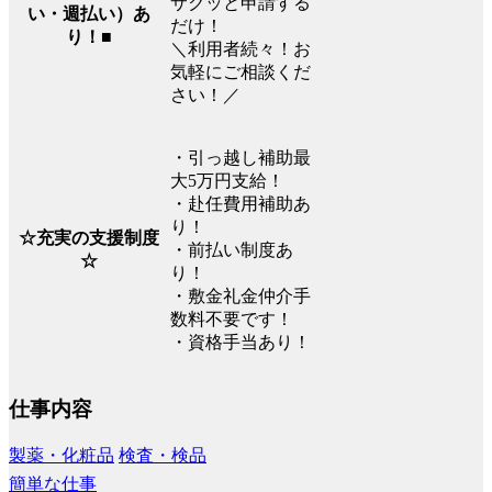
サクッと申請する
い・週払い）あ
だけ！
り！■
＼利用者続々！お
気軽にご相談くだ
さい！／
・引っ越し補助最
大5万円支給！
・赴任費用補助あ
り！
☆充実の支援制度
・前払い制度あ
☆
り！
・敷金礼金仲介手
数料不要です！
・資格手当あり！
仕事内容
製薬・化粧品
検査・検品
簡単な仕事