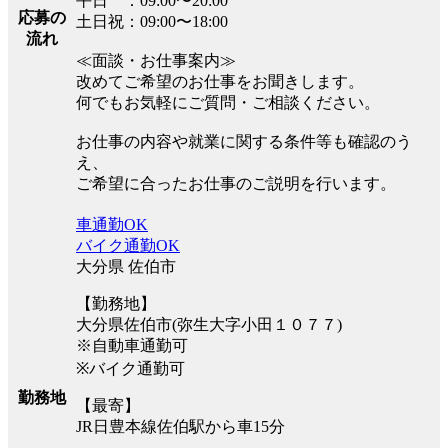
平日 ：09:00〜20:00
応募の
土日祝：09:00〜18:00
流れ
≪面談・お仕事案内≫
改めてご希望のお仕事をお聞きします。
何でもお気軽にご質問・ご相談ください。
お仕事の内容や就業に関する条件等も確認のう
え、
ご希望に合ったお仕事のご説明を行います。
車通勤OK
バイク通勤OK
大分県 佐伯市
【勤務地】
大分県佐伯市(弥生大字小田１０７７)
※自動車通勤可
※バイク通勤可
勤務地
【最寄】
JR日豊本線佐伯駅から車15分