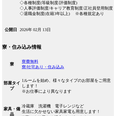
◇各種制度(等級制度/評価制度)
◇人事評価制度/キャリア教育制度/正社員登用制度
◇退職金制度(在籍3年以上) ※各種規定あり
2026年 02月 13日
公開日
寮・住み込み情報
寮費無料
寮
寮/社宅あり・住み込み
1ルームを始め、様々なタイプのお部屋をご用意
部屋タイ
します！
プ
※お仕事により異なります
冷蔵庫 洗濯機 電子レンジなど
家具・備
生活に欠かせない家具家電も用意します！
品