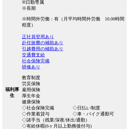
※日勤専属
※長期
※時間外労働：有（月平均時間外労働 10.00時間
程度）
正社員登用あり
赴任旅費の補助あり
引越費用の補助あり
交通費支給
社会保険完備
研修あり
教育制度
労災保険
福利厚
雇用保険
生
厚生年金
健康保険
◇社会保険完備 ◇日払い制度
◇作業着貸与 ◇車・バイク通勤可
◇諸手当（残業/深夜/休出/通勤）
◇有給休暇(6ヶ月以上勤務後付与)