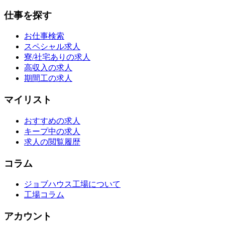
仕事を探す
お仕事検索
スペシャル求人
寮/社宅ありの求人
高収入の求人
期間工の求人
マイリスト
おすすめの求人
キープ中の求人
求人の閲覧履歴
コラム
ジョブハウス工場について
工場コラム
アカウント