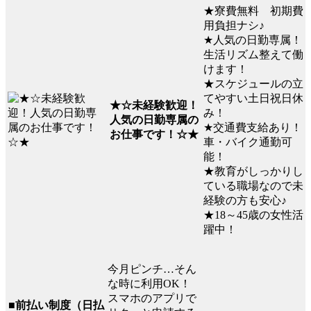
★寮費無料 初期費
用負担ナシ♪
★人気の日勤専属！
生活リズム整えて働
けます！
★スケジュールの立
てやすい土日祝日休
★☆未経験歓迎！
み！
人気の日勤専属の
★交通費支給あり！
お仕事です！☆★
車・バイク通勤可
能！
★教育がしっかりし
ている職場なので未
経験の方も安心♪
★18～45歳の女性活
躍中！
今月ピンチ…そん
な時に利用OK！
スマホのアプリで
■前払い制度（日払