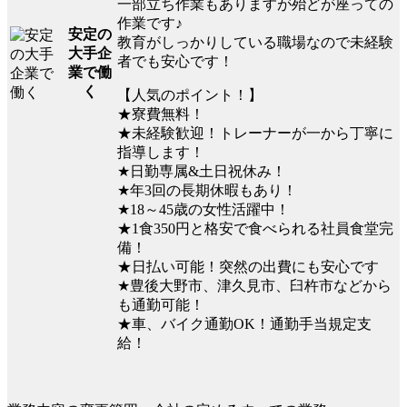
一部立ち作業もありますが殆どが座っての
作業です♪
安定の
教育がしっかりしている職場なので未経験
大手企
者でも安心です！
業で働
く
【人気のポイント！】
★寮費無料！
★未経験歓迎！トレーナーが一から丁寧に
指導します！
★日勤専属&土日祝休み！
★年3回の長期休暇もあり！
★18～45歳の女性活躍中！
★1食350円と格安で食べられる社員食堂完
備！
★日払い可能！突然の出費にも安心です
★豊後大野市、津久見市、臼杵市などから
も通勤可能！
★車、バイク通勤OK！通勤手当規定支
給！