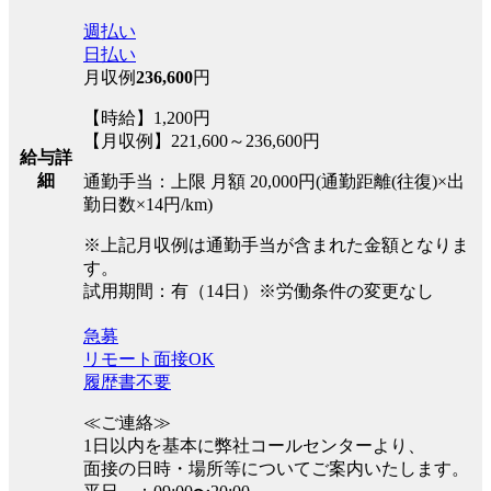
週払い
日払い
月収例
236,600
円
【時給】1,200円
【月収例】221,600～236,600円
給与詳
細
通勤手当：上限 月額 20,000円(通勤距離(往復)×出
勤日数×14円/km)
※上記月収例は通勤手当が含まれた金額となりま
す。
試用期間：有（14日）※労働条件の変更なし
急募
リモート面接OK
履歴書不要
≪ご連絡≫
1日以内を基本に弊社コールセンターより、
面接の日時・場所等についてご案内いたします。