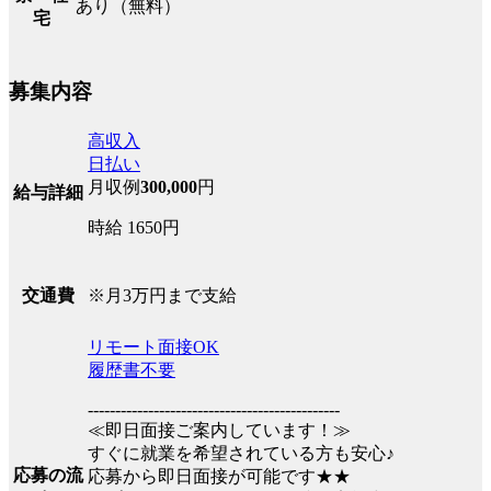
あり（無料）
宅
募集内容
高収入
日払い
月収例
300,000
円
給与詳細
時給 1650円
※月3万円まで支給
交通費
リモート面接OK
履歴書不要
----------------------------------------------
≪即日面接ご案内しています！≫
すぐに就業を希望されている方も安心♪
応募の流
応募から即日面接が可能です★★