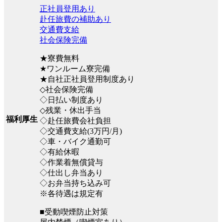
正社員登用あり
赴任旅費の補助あり
交通費支給
社会保険完備
★寮費無料
★ワンルーム寮完備
★自社正社員登用制度あり
◇社会保険完備
◇日払い制度あり
◇残業・休出手当
福利厚生
◇赴任旅費会社負担
◇交通費支給(3万円/月)
◇車・バイク通勤可
◇有給休暇
◇作業着無償貸与
◇仕出し弁当あり
◇お弁当持ち込み可
※各待遇は規定有
■受動喫煙防止対策