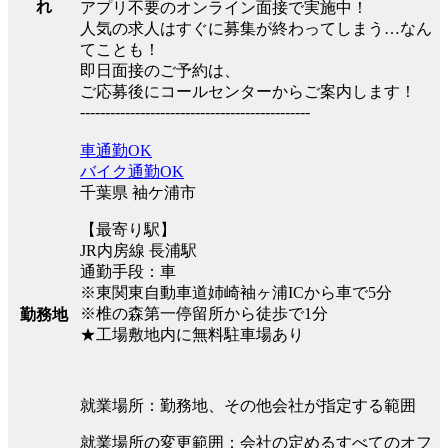
れ
アプリ不要のオンライン面接で実施中！
人気の求人はすぐに募集が終わってしまう…なん
てことも！
即日面接のご予約は、
ご応募後にコールセンターからご案内します！
----------------------------------------------
車通勤OK
バイク通勤OK
千葉県 袖ケ浦市
【最寄り駅】
JR内房線 長浦駅
通勤手段：車
※東関東自動車道姉崎袖ヶ浦ICから車で5分
※椎の森第一停留所から徒歩で1分
勤務地
★工場敷地内に無料駐車場あり
就業場所：勤務地、その他会社が指定する範囲
就業場所の変更範囲：会社の定めるすべてのオフ