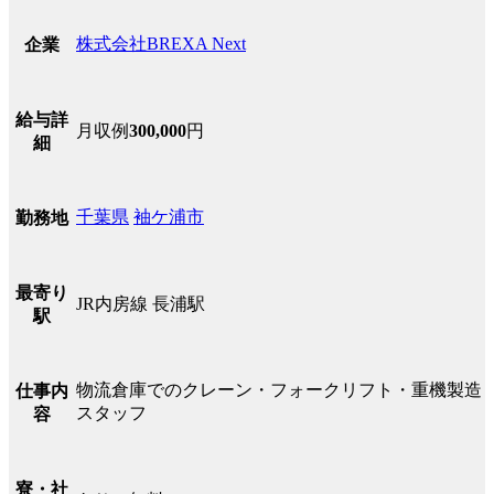
株式会社BREXA Next
企業
給与詳
月収例
300,000
円
細
千葉県
袖ケ浦市
勤務地
最寄り
JR内房線 長浦駅
駅
物流倉庫でのクレーン・フォークリフト・重機製造
仕事内
スタッフ
容
寮・社