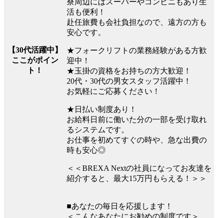
寮周辺にはスーパーやコンビニもあり生
活も便利！
赴任旅費も会社負担なので、遠方の方も
安心です。
【30代活躍中】
★フォークリフトの業務経験がある方歓
ここがポイン
迎中！
ト！
★玉掛の資格をお持ちの方大歓迎！
20代・30代の男女スタッフ活躍中！
お気軽にご応募ください！
★日払い制度あり！
お給料日前に働いた分の一部を受け取れ
るシステムです。
お仕事を初めてすぐの時や、急な出費の
時も安心◎
＜＜BREXA Nextの社員になってお友達を
紹介すると、最大15万円もらえる！＞＞
■あなたの毎日を応援します！
＜こんなあなたにお勧めの制度です＞