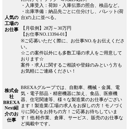
・入庫受入：荷卸・入庫伝票の照合、検品など。
・出庫準備：納品先ごとに仕分けし、パレット(荷
台)の上に並べる。
人気の
工場の
【月収例】28万～30万円
お仕事
【お仕事NO.13394-01】
※ご応募いただく際に、お仕事NO.をお伝えくださ
い。
☆この案件以外にも多数工場の求人をご用意して
おります☆
案件・求人に関するご相談や登録のみという方も
お気軽にご連絡ください！
BREXAグループでは、自動車、機械・金属、電
株式会
気・電子部品・精密機器に加え、食品、医療機
社
器、住宅関連等、様々な製造業のお仕事がござい
BREXA
ます！製造業/工場の求人をお探しの方！モノづく
Next紹
りに関心をお持ちの方！ご応募お待ちしていま
介のお
す！他.軽作業、倉庫、サービス、販売のお仕事な
仕事
ど掲載中です。