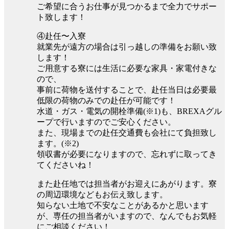
ご希望に合うお仕事が見つかるまで全力でサポー
ト致します！
④赴任〜入寮
就業先が遠方の場合は引っ越しの準備をお願い致
します！
ご用意する寮には生活に必要な家具・家電付きな
ので、
事前に荷物を送付することで、赴任当日は必要最
低限の荷物のみでの赴任が可能です！
水道・ガス・電気の開栓準備(※1)も、BREXAグル
ープで行いますのでご安心ください。
また、現場までの赴任交通費も会社にて負担致し
ます。(※2)
領収書が必要になりますので、忘れずに取ってき
てくださいね！
また赴任地では担当者がお迎えにあがります。寮
の周辺環境などもお伝え致します。
知らない土地で不安なことがあるかと思います
が、専任の担当者がいますので、なんでもお気軽
にご相談ください！