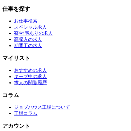
仕事を探す
お仕事検索
スペシャル求人
寮/社宅ありの求人
高収入の求人
期間工の求人
マイリスト
おすすめの求人
キープ中の求人
求人の閲覧履歴
コラム
ジョブハウス工場について
工場コラム
アカウント