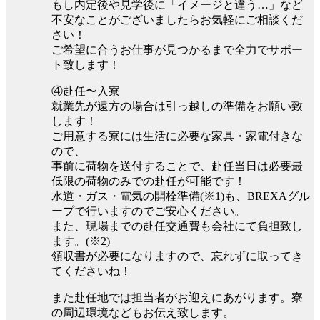
もし内定後や見学後に「イメージと違う…」など
不安なことがございましたらお気軽にご相談くだ
さい！
ご希望に合うお仕事が見つかるまで全力でサポー
ト致します！
④赴任〜入寮
就業先が遠方の場合は引っ越しの準備をお願い致
します！
ご用意する寮には生活に必要な家具・家電付きな
ので、
事前に荷物を送付することで、赴任当日は必要最
低限の荷物のみでの赴任が可能です！
水道・ガス・電気の開栓準備(※1)も、BREXAグル
ープで行いますのでご安心ください。
また、現場までの赴任交通費も会社にて負担致し
ます。(※2)
領収書が必要になりますので、忘れずに取ってき
てくださいね！
また赴任地では担当者がお迎えにあがります。寮
の周辺環境などもお伝え致します。