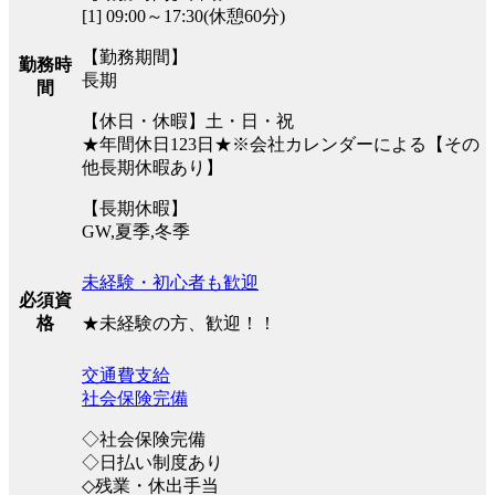
[1] 09:00～17:30(休憩60分)
【勤務期間】
勤務時
長期
間
【休日・休暇】土・日・祝
★年間休日123日★※会社カレンダーによる【その
他長期休暇あり】
【長期休暇】
GW,夏季,冬季
未経験・初心者も歓迎
必須資
★未経験の方、歓迎！！
格
交通費支給
社会保険完備
◇社会保険完備
◇日払い制度あり
◇残業・休出手当