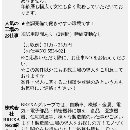
ありません。
年齢層も幅広く女性も多く勤務していただいてお
ります。
★空調完備で働きやすい環境です！
人気の
工場の
※試用期間あり（2週間）時給変動なし
お仕事
【月収例】21万～23万円
【お仕事NO.5534-02】
※ご応募いただく際に、お仕事NO.をお伝えくださ
い。
☆この案件以外にも多数工場の求人をご用意して
おります☆
案件・求人に関するご相談や登録のみという方も
お気軽にご連絡ください！
BREXAグループでは、自動車、機械・金属、電
株式会
気・電子部品・精密機器に加え、食品、医療機
社
器、住宅関連等、様々な製造業のお仕事がござい
BREXA
ます！製造業/工場の求人をお探しの方！モノづく
Next紹
りに関心をお持ちの方！ご応募お待ちしていま