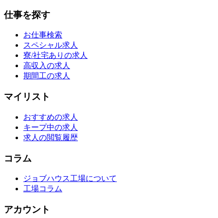
仕事を探す
お仕事検索
スペシャル求人
寮/社宅ありの求人
高収入の求人
期間工の求人
マイリスト
おすすめの求人
キープ中の求人
求人の閲覧履歴
コラム
ジョブハウス工場について
工場コラム
アカウント