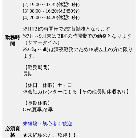
[2] 19:00～03:35(休憩50分)
[3] 08:00～16:20(休憩50分)
[4] 20:00～04:20(休憩50分)
※[1][2]の時間帯で2交替勤務となります
※7月～9月末は[3][4]の時間帯での勤務となります
勤務時
（サマータイム）
間
※22時～5時は深夜勤務のため18歳以上の方に限り
ます。
【勤務期間】
長期
【休日・休暇】土・日
※会社カレンダーによる【その他長期休暇あり】
【長期休暇】
GW,夏季,冬季
未経験・初心者も歓迎
必須資
★未経験の方、歓迎！！
格