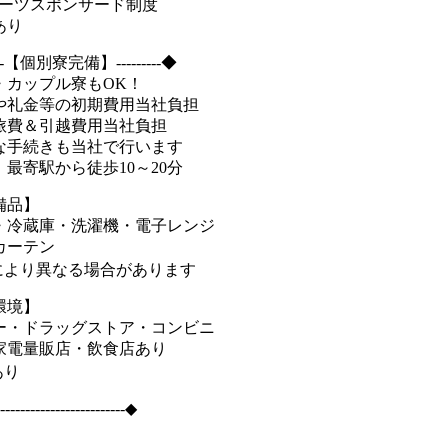
ポーツスポンサード制度
あり
----【個別寮完備】---------◆
・カップル寮もOK！
や礼金等の初期費用当社負担
旅費＆引越費用当社負担
な手続きも当社で行います
最寄駅から徒歩10～20分
備品】
・冷蔵庫・洗濯機・電子レンジ
カーテン
により異なる場合があります
環境】
ー・ドラッグストア・コンビニ
家電量販店・飲食店あり
あり
-------------------------◆