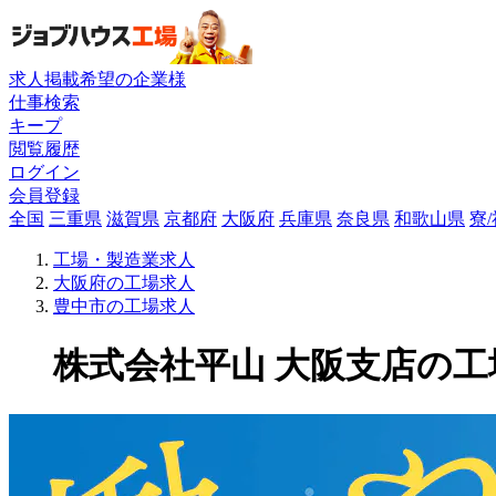
求人掲載希望の企業様
仕事検索
キープ
閲覧履歴
ログイン
会員登録
全国
三重県
滋賀県
京都府
大阪府
兵庫県
奈良県
和歌山県
寮
工場・製造業求人
大阪府の工場求人
豊中市の工場求人
株式会社平山 大阪支店の工場求人