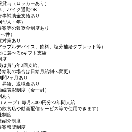
服貸与（ロッカーあり）
車、バイク通勤OK
行事補助金支給あり
00円/人・年）
提案等の報奨金制度あり
円～/件）
症対策あり
アラブルデバイス、飲料、塩分補給タブレット等）
日に選べるeギフト支給
制度
後は賞与年2回支給、
時給制の場合は日給月給制へ変更）
期間2ヶ月あり
、昇給、退職金あり
勤続表彰制度（金一封）
制あり
ve（ミーブ）毎月3,000円分×2年間支給
の飲食店や動画配信サービス等で使用できます）
社制度
達紹介制度
提案報奨制度