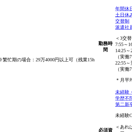
年間休日
土日休
交替制
派遣社
＜3交
勤務時
7:55～16
間
14:25～2
（実働7
※繁忙期の場合：29万4000円以上可（残業15h
22:55～
（実働7
＊月平均
未経験
学歴不
第二新
未経験
＜あれ
必須資