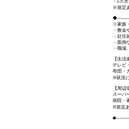
・eス
※規定
◆-----
☆家族
・敷金
・赴任
・面倒
・職場、
【生活
テレビ
布団・
※状況
【周辺
スーパ
病院・
※規定
◆---------