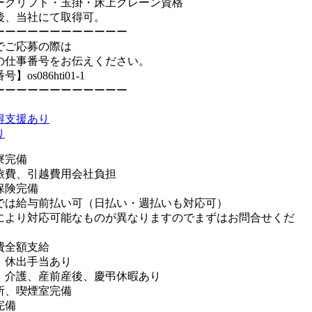
ークリフト・玉掛・床上クレーン資格
後、当社にて取得可。
ーーーーーーーーーーーー
でご応募の際は
の仕事番号をお伝えください。
】os086hti01-1
ーーーーーーーーーーーー
得支援あり
り
寮完備
旅費、引越費用会社負担
保険完備
では給与前払い可（日払い・週払いも対応可）
により対応可能なものが異なりますのでまずはお問合せくだ
費全額支給
、休出手当あり
、介護、産前産後、慶弔休暇あり
所、喫煙室完備
完備