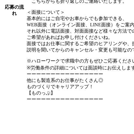
こちらからも折り返しのご連絡いたします。
応募の流
＜面接について＞
れ
基本的にはご自宅やお車からでも参加できる、
WEB面接（オンライン面接、LINE面接）をご案
それ以外に電話面接、対面面接など様々な方法で
ご希望があればお申し付けくださいね。
面接ではお仕事に関するご希望のヒアリングや、
説明を聞いてからのキャンセル・変更も可能なの
※ハローワークで求職中の方もぜひご応募くださ
※労働条件の詳細については面談時にお伝えしま
ーーーーーーーーーーーーーーーー
他にも製造系のお仕事がたくさん◎
ものづくりでキャリアアップ！
【ものっぷ】
ーーーーーーーーーーーーーーーー