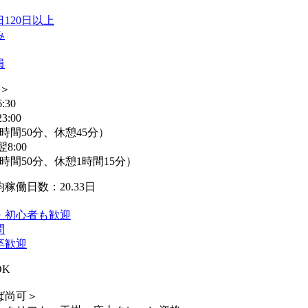
120日以上
み
員
替＞
:30
3:00
時間50分、休憩45分）
翌8:00
時間50分、休憩1時間15分）
稼働日数：20.33日
・初心者も歓迎
問
卒歓迎
OK
ば尚可＞