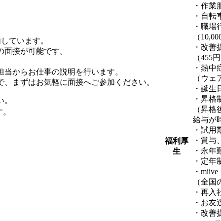
・作業
・自転
・職場
（10,0
内しています。
・改善
の面接が可能です。
（455
・熱中
担当からお仕事の説明を行います。
（ウェ
で、まずはお気軽に面接へご参加ください。
・誕生
・昇格
い。
（昇格
す。
給与が
・試用
・賞与
福利厚
・永年
生
・定年
・mii
（全国
・再入
・お友
・改善