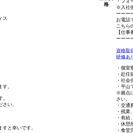
・フォ
格
※入社
ーーー
ィス
お電話
こちら
【仕事番号
ーーー
資格取
研修あ
・個室
・赴任
・社会
ます。
・平山
※拠点
す。
さい。
ださい。
・交通
・残業
・有給
・休憩
ますと幸いです。
・食堂