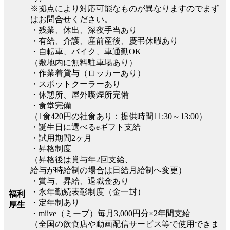
※拠点により対応可能なものが異なりますのでまず
はお問合せください。
・残業、休出、深夜手当あり
・有給、介護、産前産後、慶弔休暇あり
・自転車、バイク、車通勤OK
（敷地内に無料駐車場あり）
・作業着貸与（ロッカーあり）
・スポットクーラーあり
・休憩所、屋外喫煙所完備
・食堂完備
（1食420円の社食あり：提供時間11:30～13:00）
・誕生日に選べるeギフト支給
・試用期間2ヶ月
・昇格制度
（昇格後は賞与年2回支給、
給与が時給制の場合は日給月給制へ変更）
・賞与、昇給、退職金あり
・永年勤続表彰制度（金一封）
福利
・定年制あり
厚生
・miive（ミーブ）毎月3,000円分×2年間支給
（全国の飲食店や動画配信サービス等で使用できま