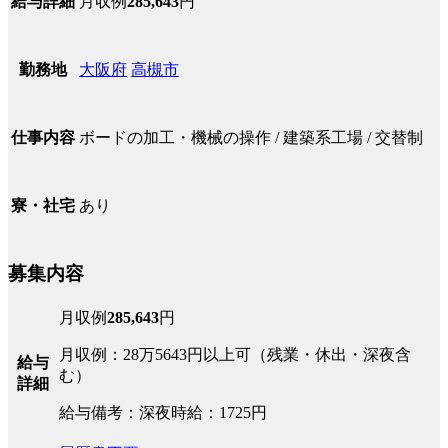
月収例
285,643
円
給与詳細
大阪府
高槻市
勤務地
ボードの加工・機械の操作 / 建築系工場 / 交替制
仕事内容
あり
寮・社宅
募集内容
月収例
285,643
円
月収例：28万5643円以上可（残業・休出・深夜含
給与
む）
詳細
給与備考：深夜時給：1725円