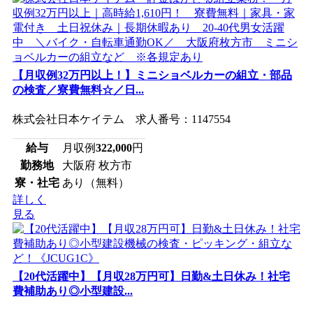
【月収例32万円以上！】ミニショベルカーの組立・部品
の検査／寮費無料☆／日...
株式会社日本ケイテム 求人番号：1147554
給与
月収例
322,000
円
勤務地
大阪府 枚方市
寮・社宅
あり（無料）
詳しく
見る
【20代活躍中】【月収28万円可】日勤&土日休み！社宅
費補助あり◎小型建設...