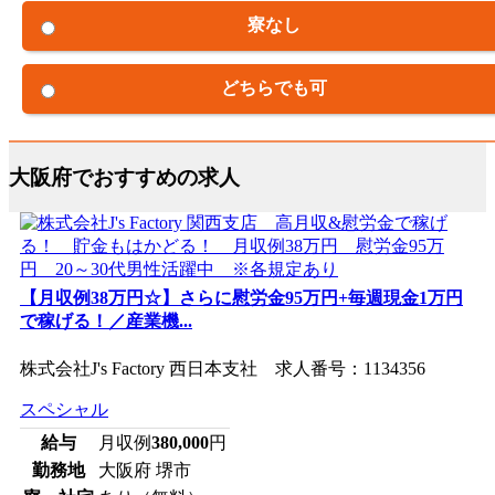
寮なし
どちらでも可
大阪府でおすすめの求人
【月収例38万円☆】さらに慰労金95万円+毎週現金1万円
で稼げる！／産業機...
株式会社J's Factory 西日本支社 求人番号：1134356
スペシャル
給与
月収例
380,000
円
勤務地
大阪府 堺市