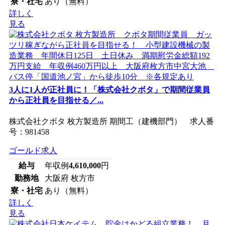
寮・社宅
あり（無料）
詳しく
見る
3人に1人が正社員に！「株式会社クボタ」で期間従業員
から正社員を目指せる／...
株式会社クボタ 枚方製造所 期間工（建機部門） 求人番
号：981458
ゴールド求人
給与
年収例
4,610,000
円
勤務地
大阪府 枚方市
寮・社宅
あり（無料）
詳しく
見る