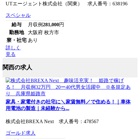
UTエージェント株式会社（関東） 求人番号：638196
スペシャル
給与
月収例
281,000
円
勤務地
大阪府 枚方市
寮・社宅
あり
詳しく
見る
関西の求人
家具・家電付きの社宅に＼家賃無料／で住める！｜車体
用電池の製造｜未経験から...
株式会社BREXA Next 求人番号：478567
ゴールド求人