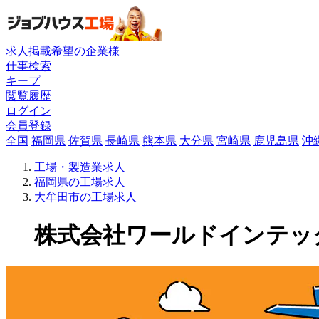
求人掲載希望の企業様
仕事検索
キープ
閲覧履歴
ログイン
会員登録
全国
福岡県
佐賀県
長崎県
熊本県
大分県
宮崎県
鹿児島県
沖
工場・製造業求人
福岡県の工場求人
大牟田市の工場求人
株式会社ワールドインテックの工