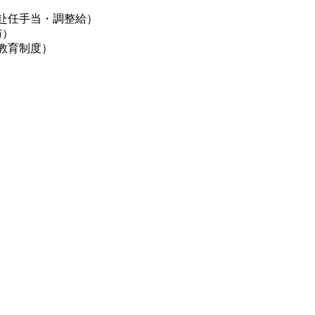
赴任手当・調整給）
与）
教育制度）