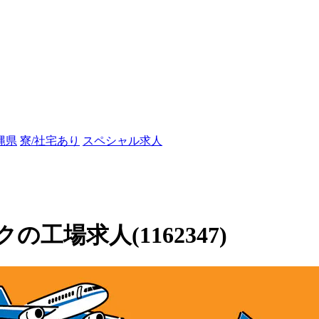
縄県
寮/社宅あり
スペシャル求人
場求人(1162347)