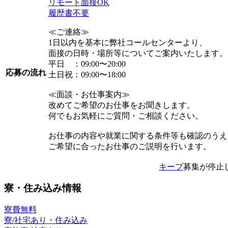
リモート面接OK
履歴書不要
≪ご連絡≫
1日以内を基本に弊社コールセンターより、
面接の日時・場所等についてご案内いたします。
平日 ：09:00〜20:00
応募の流れ
土日祝：09:00〜18:00
≪面談・お仕事案内≫
改めてご希望のお仕事をお聞きします。
何でもお気軽にご質問・ご相談ください。
お仕事の内容や就業に関する条件等も確認のうえ
ご希望に合ったお仕事のご説明を行います。
キープ
募集が停止
寮・住み込み情報
寮費無料
寮/社宅あり・住み込み