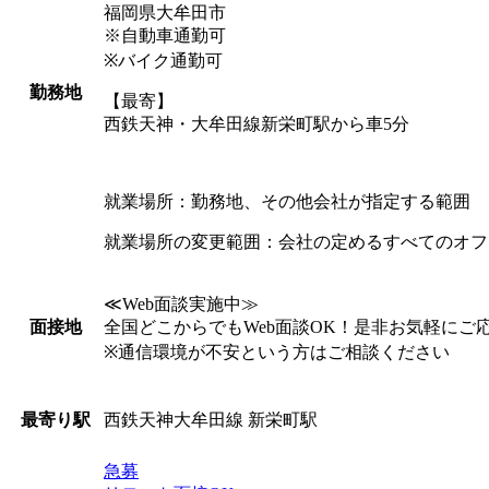
福岡県大牟田市
※自動車通勤可
※バイク通勤可
勤務地
【最寄】
西鉄天神・大牟田線新栄町駅から車5分
就業場所：勤務地、その他会社が指定する範囲
就業場所の変更範囲：会社の定めるすべてのオフ
≪Web面談実施中≫
全国どこからでもWeb面談OK！是非お気軽にご
面接地
※通信環境が不安という方はご相談ください
西鉄天神大牟田線 新栄町駅
最寄り駅
急募