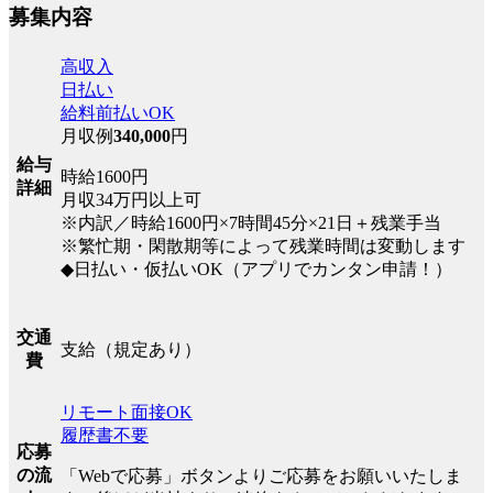
募集内容
高収入
日払い
給料前払いOK
月収例
340,000
円
給与
時給1600円
詳細
月収34万円以上可
※内訳／時給1600円×7時間45分×21日＋残業手当
※繁忙期・閑散期等によって残業時間は変動します
◆日払い・仮払いOK（アプリでカンタン申請！）
交通
支給（規定あり）
費
リモート面接OK
履歴書不要
応募
の流
「Webで応募」ボタンよりご応募をお願いいたしま