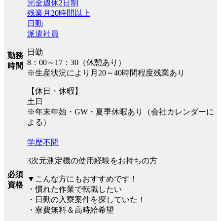
完全週休2日制
残業月20時間以上
日勤
派遣社員
日勤
勤務
8：00～17：30（休憩あり）
時間
※生産状況により月20～40時間程度残業あり
【休日・休暇】
土日
※年末年始・GW・夏季休暇あり（会社カレンダーに
よる）
学歴不問
3次元測定機の使用経験をお持ちの方
必須
▼こんな方にもおすすめです！
資格
・慣れた作業で転職したい
・日勤の入寮案件を探していた！
・寮費無料＆高時給希望