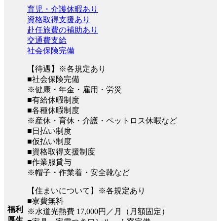
育児・介護休暇あり
資格取得支援あり
赴任旅費の補助あり
交通費支給
社会保険完備
【待遇】※各規定あり
■社会保険完備
※健康・年金・雇用・労災
■有給休暇制度
■各種休暇制度
※産休・育休・介護・ペットロス休暇など
■日払い制度
■仮払い制度
■資格取得支援制度
■作業服貸与
※帽子・作業着・安全靴など
【住まいについて】※各規定あり
■寮費無料
福利
※水道光熱費 17,000円／月（月額固定）
厚生