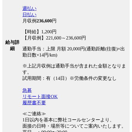
週払い
日払い
月収例
236,600
円
【時給】1,200円
【月収例】221,600～236,600円
給与詳
細
通勤手当：上限 月額 20,000円(通勤距離(往復)×出
勤日数×14円/km)
※上記月収例は通勤手当が含まれた金額となりま
す。
試用期間：有（14日）※労働条件の変更なし
急募
リモート面接OK
履歴書不要
≪ご連絡≫
1日以内を基本に弊社コールセンターより、
面接の日時・場所等についてご案内いたします。