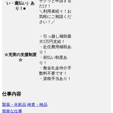
サクッと申請する
い・週払い）あ
だけ！
り！■
＼利用者続々！お
気軽にご相談くだ
さい！／
・引っ越し補助最
大5万円支給！
・赴任費用補助あ
り！
☆充実の支援制度
・前払い制度あ
☆
り！
・敷金礼金仲介手
数料不要です！
・資格手当あり！
仕事内容
製薬・化粧品
検査・検品
簡単な仕事