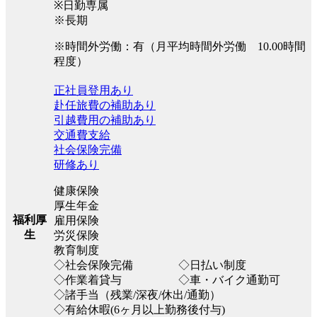
※日勤専属
※長期
※時間外労働：有（月平均時間外労働 10.00時間
程度）
正社員登用あり
赴任旅費の補助あり
引越費用の補助あり
交通費支給
社会保険完備
研修あり
健康保険
厚生年金
福利厚
雇用保険
生
労災保険
教育制度
◇社会保険完備 ◇日払い制度
◇作業着貸与 ◇車・バイク通勤可
◇諸手当（残業/深夜/休出/通勤）
◇有給休暇(6ヶ月以上勤務後付与)