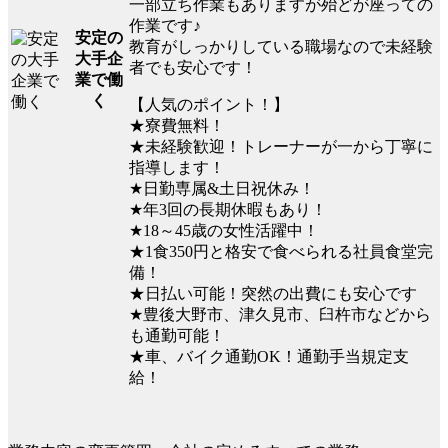
一部立ち作業もありますが殆どが座っての
作業です♪
安定の
教育がしっかりしている職場なので未経験
大手企
者でも安心です！
業で働
く
【人気のポイント！】
★寮費無料！
★未経験歓迎！トレーナーが一から丁寧に
指導します！
★日勤専属&土日祝休み！
★年3回の長期休暇もあり！
★18～45歳の女性活躍中！
★1食350円と格安で食べられる社員食堂完
備！
★日払い可能！突然の出費にも安心です
★豊後大野市、津久見市、臼杵市などから
も通勤可能！
★車、バイク通勤OK！通勤手当規定支
給！