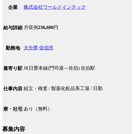
株式会社ワールドインテック
企業
月収例
236,600
円
給与詳細
大分県
佐伯市
勤務地
JR日豊本線(門司港～佐伯) 佐伯駅
最寄り駅
組立・検査 / 製薬化粧品系工場 / 日勤
仕事内容
あり（無料）
寮・社宅
募集内容