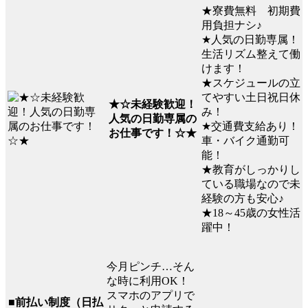
★寮費無料 初期費
用負担ナシ♪
★人気の日勤専属！
生活リズム整えて働
けます！
★スケジュールの立
てやすい土日祝日休
★☆未経験歓迎！
み！
人気の日勤専属の
★交通費支給あり！
お仕事です！☆★
車・バイク通勤可
能！
★教育がしっかりし
ている職場なので未
経験の方も安心♪
★18～45歳の女性活
躍中！
今月ピンチ…そん
な時に利用OK！
スマホのアプリで
■前払い制度（日払