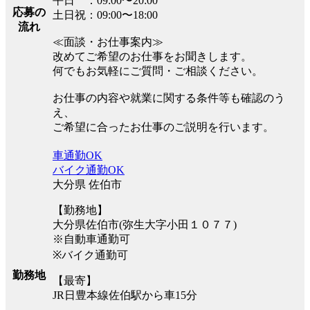
平日 ：09:00〜20:00
応募の
土日祝：09:00〜18:00
流れ
≪面談・お仕事案内≫
改めてご希望のお仕事をお聞きします。
何でもお気軽にご質問・ご相談ください。
お仕事の内容や就業に関する条件等も確認のう
え、
ご希望に合ったお仕事のご説明を行います。
車通勤OK
バイク通勤OK
大分県 佐伯市
【勤務地】
大分県佐伯市(弥生大字小田１０７７)
※自動車通勤可
※バイク通勤可
勤務地
【最寄】
JR日豊本線佐伯駅から車15分