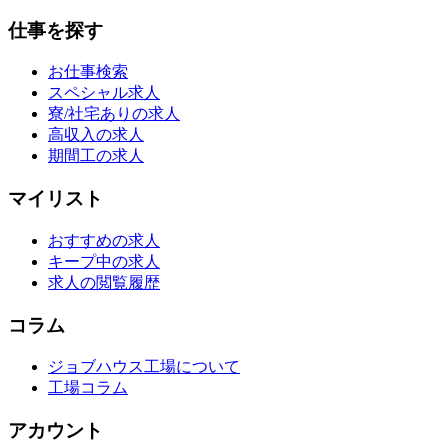
仕事を探す
お仕事検索
スペシャル求人
寮/社宅ありの求人
高収入の求人
期間工の求人
マイリスト
おすすめの求人
キープ中の求人
求人の閲覧履歴
コラム
ジョブハウス工場について
工場コラム
アカウント