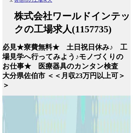
佐伯市の工場求人
株式会社ワールドインテッ
クの工場求人(1157735)
必見★寮費無料★ 土日祝日休み♪ 工
場見学へ行ってみよう♪モノづくりの
お仕事★ 医療器具のカンタン検査
大分県佐伯市 ＜＜月収23万円以上可＞
＞