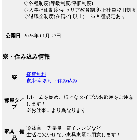
◇各種制度(等級制度/評価制度)
◇人事評価制度/キャリア教育制度/正社員登用制度
◇退職金制度(在籍3年以上) ※各種規定あり
2026年 01月 27日
公開日
寮・住み込み情報
寮費無料
寮
寮/社宅あり・住み込み
1ルームを始め、様々なタイプのお部屋をご用意
部屋タイ
します！
プ
※お仕事により異なります
冷蔵庫 洗濯機 電子レンジなど
家具・備
生活に欠かせない家具家電も用意します！
品