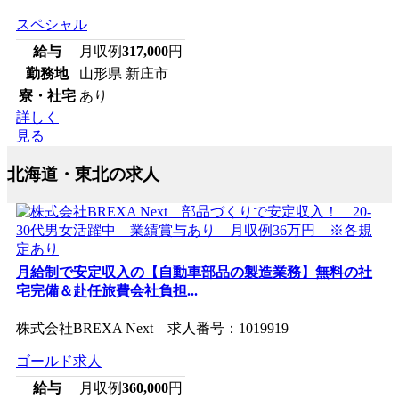
スペシャル
給与
月収例
317,000
円
勤務地
山形県 新庄市
寮・社宅
あり
詳しく
見る
北海道・東北の求人
月給制で安定収入の【自動車部品の製造業務】無料の社
宅完備＆赴任旅費会社負担...
株式会社BREXA Next 求人番号：1019919
ゴールド求人
給与
月収例
360,000
円