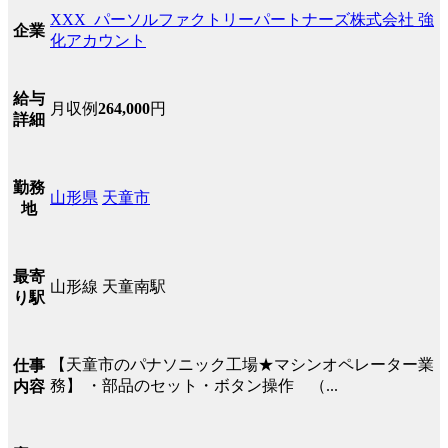
XXX_パーソルファクトリーパートナーズ株式会社 強
企業
化アカウント
給与
月収例
264,000
円
詳細
勤務
山形県
天童市
地
最寄
山形線 天童南駅
り駅
【天童市のパナソニック工場★マシンオペレーター業
仕事
務】 ・部品のセット・ボタン操作 （...
内容