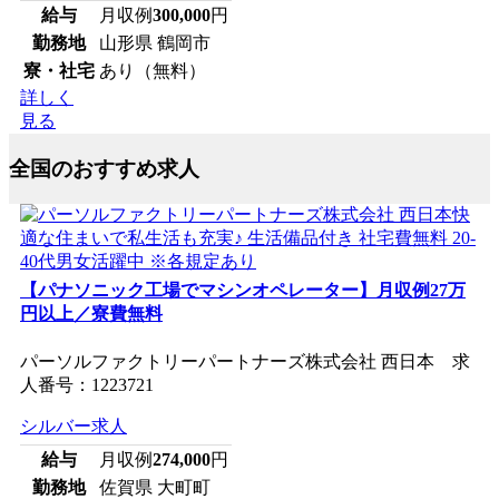
給与
月収例
300,000
円
勤務地
山形県 鶴岡市
寮・社宅
あり（無料）
詳しく
見る
全国のおすすめ求人
【パナソニック工場でマシンオペレーター】月収例27万
円以上／寮費無料
パーソルファクトリーパートナーズ株式会社 西日本 求
人番号：1223721
シルバー求人
給与
月収例
274,000
円
勤務地
佐賀県 大町町