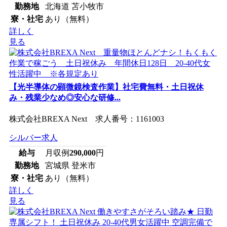
勤務地
北海道 苫小牧市
寮・社宅
あり（無料）
詳しく
見る
【光半導体の顕微鏡検査作業】社宅費無料・土日祝休
み・残業少なめ◎安心な研修...
株式会社BREXA Next 求人番号：1161003
シルバー求人
給与
月収例
290,000
円
勤務地
宮城県 登米市
寮・社宅
あり（無料）
詳しく
見る