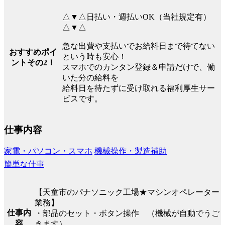
△▼△日払い・週払いOK（当社規定有）
△▼△
急な出費や支払いでお給料日まで待てない
おすすめポイ
という時も安心！
ントその2！
スマホでのカンタン登録＆申請だけで、働
いた分の給料を
給料日を待たずに受け取れる福利厚生サー
ビスです。
仕事内容
家電・パソコン・スマホ
機械操作・製造補助
簡単な仕事
【天童市のパナソニック工場★マシンオペレーター
業務】
仕事内
・部品のセット・ボタン操作 （機械が自動でうご
容
きます）