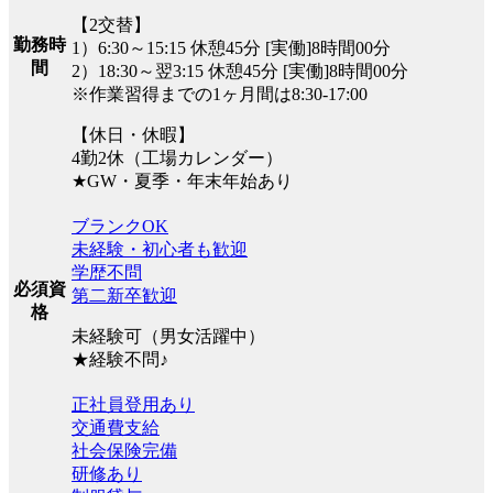
【2交替】
勤務時
1）6:30～15:15 休憩45分 [実働]8時間00分
間
2）18:30～翌3:15 休憩45分 [実働]8時間00分
※作業習得までの1ヶ月間は8:30-17:00
【休日・休暇】
4勤2休（工場カレンダー）
★GW・夏季・年末年始あり
ブランクOK
未経験・初心者も歓迎
学歴不問
必須資
第二新卒歓迎
格
未経験可（男女活躍中）
★経験不問♪
正社員登用あり
交通費支給
社会保険完備
研修あり