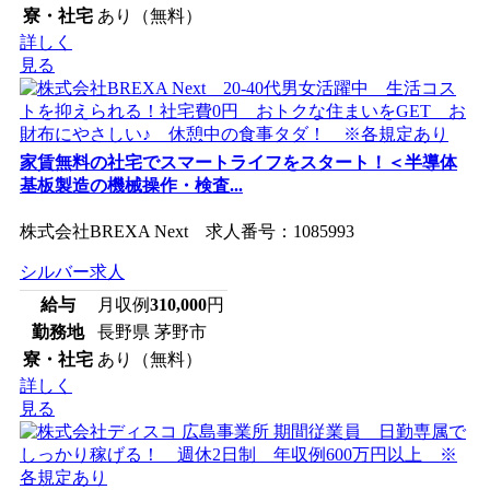
寮・社宅
あり（無料）
詳しく
見る
家賃無料の社宅でスマートライフをスタート！＜半導体
基板製造の機械操作・検査...
株式会社BREXA Next 求人番号：1085993
シルバー求人
給与
月収例
310,000
円
勤務地
長野県 茅野市
寮・社宅
あり（無料）
詳しく
見る