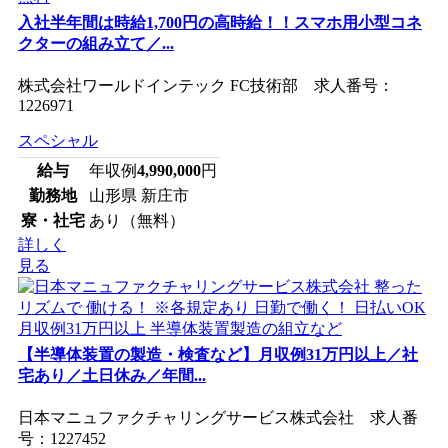
入社半年間は時給1,700円の高時給！！スマホ用小型コネ
クターの組み立て／...
株式会社ワールドインテック FC技術部 求人番号：
1226971
スペシャル
給与
年収例
4,990,000
円
勤務地
山形県 新庄市
寮・社宅
あり（無料）
詳しく
見る
【半導体装置の製造・検査など】月収例31万円以上／社
宅あり／土日休み／年間...
日本マニュファクチャリングサービス株式会社 求人番
号：1227452