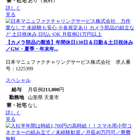
寮・社宅
あり（無料）
詳しく
見る
【カメラ部品の製造】年間休日130日＆日勤＆土日祝休み
／GW・夏季・年末年...
日本マニュファクチャリングサービス株式会社 求人番
号：1225399
スペシャル
給与
月収例
211,000
円
勤務地
山形県 天童市
寮・社宅
なし
詳しく
見る