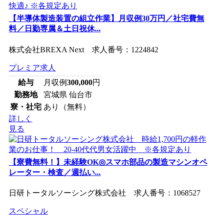
【半導体製造装置の組立作業】月収例30万円／社宅費無
料／日勤専属＆土日祝休...
株式会社BREXA Next 求人番号：1224842
プレミア求人
給与
月収例
300,000
円
勤務地
宮城県 仙台市
寮・社宅
あり（無料）
詳しく
見る
【寮費無料！】未経験OK◎スマホ部品の製造マシンオペ
レーター・検査／週払い...
日研トータルソーシング株式会社 求人番号：1068527
スペシャル