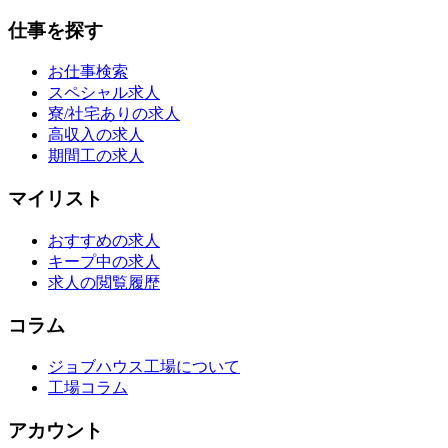
仕事を探す
お仕事検索
スペシャル求人
寮/社宅ありの求人
高収入の求人
期間工の求人
マイリスト
おすすめの求人
キープ中の求人
求人の閲覧履歴
コラム
ジョブハウス工場について
工場コラム
アカウント