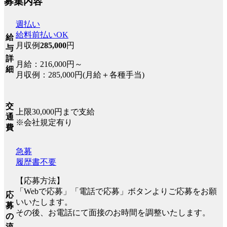
募集内容
週払い
給料前払いOK
給
月収例
285,000
円
与
詳
月給：216,000円～
細
月収例：285,000円(月給＋各種手当)
交
上限30,000円まで支給
通
※会社規定有り
費
急募
履歴書不要
【応募方法】
「Webで応募」「電話で応募」ボタンよりご応募をお願
応
いいたします。
募
その後、お電話にて面接のお時間を調整いたします。
の
流