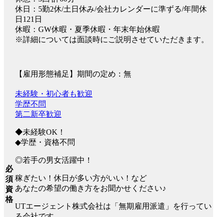
休日：5勤2休/土日休み/会社カレンダーに準ずる/年間休
日121日
休暇：GW休暇・夏季休暇・年末年始休暇
※詳細については面談時にご説明させていただきます。
【雇用形態補足】期間の定め：無
未経験・初心者も歓迎
学歴不問
第二新卒歓迎
◆未経験OK！
◆学歴・資格不問
◎若手の男女活躍中！
必
稼ぎたい！休日が多い方がいい！など
須
あなたの希望の働き方をお聞かせください♪
資
格
UTエージェント株式会社は「無期雇用派遣」を行ってい
る会社です。