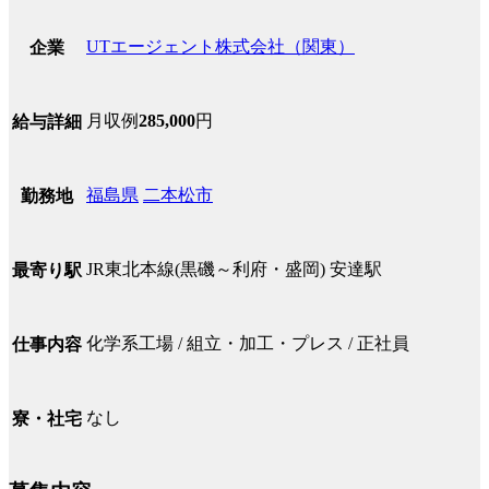
UTエージェント株式会社（関東）
企業
月収例
285,000
円
給与詳細
福島県
二本松市
勤務地
JR東北本線(黒磯～利府・盛岡) 安達駅
最寄り駅
化学系工場 / 組立・加工・プレス / 正社員
仕事内容
なし
寮・社宅