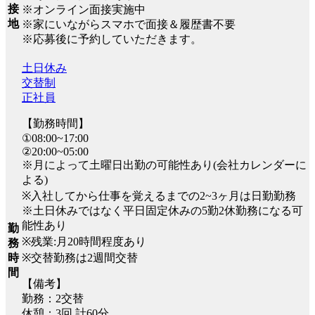
接
※オンライン面接実施中
地
※家にいながらスマホで面接＆履歴書不要
※応募後に予約していただきます。
土日休み
交替制
正社員
【勤務時間】
①08:00~17:00
②20:00~05:00
※月によって土曜日出勤の可能性あり(会社カレンダーに
よる)
※入社してから仕事を覚えるまでの2~3ヶ月は日勤勤務
※土日休みではなく平日固定休みの5勤2休勤務になる可
能性あり
勤
※残業:月20時間程度あり
務
※交替勤務は2週間交替
時
間
【備考】
勤務：2交替
休憩：3回 計60分