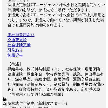
採用決定後はUTエージェント株式会社と期間を定めない
雇用契約を結び、派遣先でご勤務いただきます。
派遣元であるUTエージェント株式会社での正社員雇用と
なりますので、派遣先で働いていない期間が発生した場
合でも雇用契約は継続されます。
正社員登用あり
交通費支給
社会保険完備
研修あり
制服貸与
【待遇】
昇給昇格、株式付与制度（※）、社会保険・雇用保険・
健康保険・厚生年金・労災保険完備、残業、休出手当有
り、深夜手当、有給休暇、慶弔休暇、通勤交通費支給、
社宅完備（※規定あり）、制服貸与（制服着用の職場の
み）、従業員持株会、資格取得制度あり、定年満60歳
（再雇用として原則65歳迄就業）
福
※株式付与制度（新制度スタート）
利