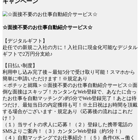
キャンペーン
☆面接不要のお仕事自動紹介サービス☆
【デジタルギフト】
赴任での新規ご入社の方に！入社日に現金化可能なデジタル
ギフトで2万円分支給♪
【日払い制度】
利用申し込み完了後～最短5分で受け取り可能！スマホから
簡単に申請いただけます！※規定あり
＜ポチッと就職＞☆面接不要のお仕事自動紹介サービス☆面
倒な面接はスキップ！カンタンなWeb登録で、あなたに合っ
たお仕事を自動マッチング♪約5分でWeb登録完了！あとは待
つだけ、最短当日の内定獲得も可！※土日祝はお時間を頂戴
する場合がございます・規定あり《応募後の流れはこれだ
け！》
（１）当サイトの求人に応募！（２）登録した携帯電話の
SMSよりご案内！（３）カンタンWeb登録（約5分！）
（４）自動マッチングでお仕事紹介！（５）条件OK→働く