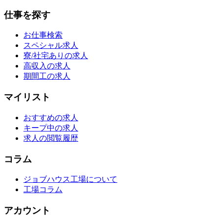
仕事を探す
お仕事検索
スペシャル求人
寮/社宅ありの求人
高収入の求人
期間工の求人
マイリスト
おすすめの求人
キープ中の求人
求人の閲覧履歴
コラム
ジョブハウス工場について
工場コラム
アカウント