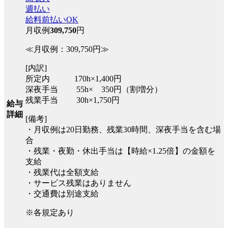
週払い
給料前払いOK
月収例
309,750
円
≪月収例：309,750円≫
[内訳]
所定内 170h×1,400円
深夜手当 55h× 350円（割増分）
残業手当 30h×1,750円
給与
詳細
[備考]
・月収例は20日勤務、残業30時間、深夜手当を含む場
合
・残業・夜勤・休出手当は【時給×1.25倍】の金額を
支給
・残業代は全額支給
・サービス残業はありません
・交通費は別途支給
※各規定あり