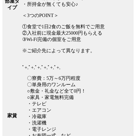
部屋タ
・所持金が無くても安心♪
イプ
＜3つのPOINT＞
①食堂で1日2食のご飯を無料でご用意
②入社前に現金最大25000円もらえる
③Wi-Fi完備の個室をご用意
※ご紹介先によって異なります。
ﾟ+.ﾟ+.ﾟ+.ﾟ+.ﾟ+.ﾟ+.
〇寮費：5万～6万円程度
〇単身用のワンルーム
○敷金・礼金など全て0円！
○家具・家電無料完備
・テレビ
・エアコン
家賃
・冷蔵庫
・洗濯機
・電子レンジ
・お布団一式 など