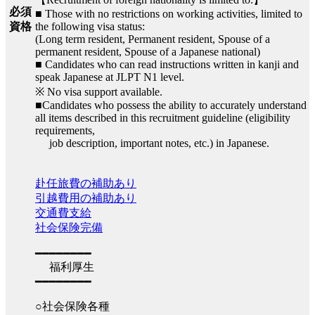
必須
■ Those with no restrictions on working activities, limited to
the following visa status:
資格
(Long term resident, Permanent resident, Spouse of a
permanent resident, Spouse of a Japanese national)
■ Candidates who can read instructions written in kanji and
speak Japanese at JLPT N1 level.
※ No visa support available.
■Candidates who possess the ability to accurately understand
all items described in this recruitment guideline (eligibility
requirements,
job description, important notes, etc.) in Japanese.
赴任旅費の補助あり
引越費用の補助あり
交通費支給
社会保険完備
━━━━━━━━
福利厚生
━━━━━━━━
○社会保険各種