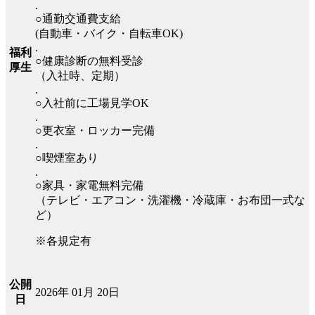
.
○通勤交通費支給
(自動車・バイク・自転車OK)
.
福利
○健康診断の無料受診
厚生
（入社時、定期）
.
○入社前に工場見学OK
.
○更衣室・ロッカー完備
.
○喫煙室あり
.
○家具・家電無料完備
（テレビ・エアコン・洗濯機・冷蔵庫・お布団一式な
ど）
※各規定有
公開
2026年 01月 20日
日