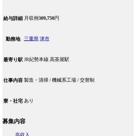
月収例
309,750
円
給与詳細
三重県
津市
勤務地
JR紀勢本線 高茶屋駅
最寄り駅
製造・清掃 / 機械系工場 / 交替制
仕事内容
あり
寮・社宅
募集内容
高収入