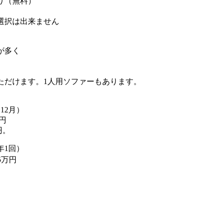
り（無料）
選択は出来ません
が多く
ただけます。1人用ソファーもあります。
12月）
0円
円。
年1回）
5万円