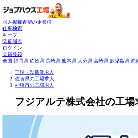
求人掲載希望の企業様
仕事検索
キープ
閲覧履歴
ログイン
会員登録
全国
福岡県
佐賀県
長崎県
熊本県
大分県
宮崎県
鹿児島県
沖
工場・製造業求人
佐賀県の工場求人
神埼市の工場求人
フジアルテ株式会社の工場求人(