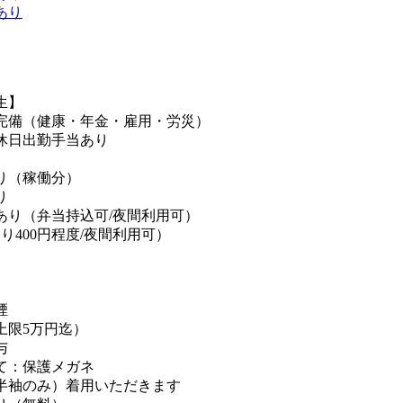
あり
生】
完備（健康・年金・雇用・労災）
休日出勤手当あり
り（稼働分）
り
あり（弁当持込可/夜間利用可）
り400円程度/夜間利用可）
煙
上限5万円迄）
与
て：保護メガネ
半袖のみ）着用いただきます