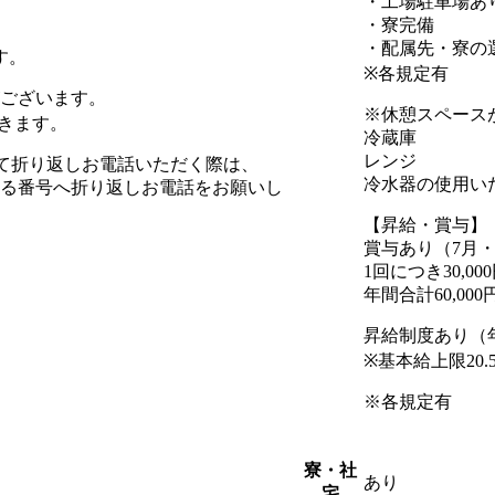
・工場駐車場あ
・寮完備
・配属先・寮の
す。
※各規定有
がございます。
※休憩スペース
きます。
冷蔵庫
レンジ
を受けて折り返しお電話いただく際は、
冷水器の使用い
まる番号へ折り返しお電話をお願いし
【昇給・賞与】
賞与あり（7月・
1回につき30,00
年間合計60,000
昇給制度あり（
※基本給上限20.
※各規定有
寮・社
あり
宅