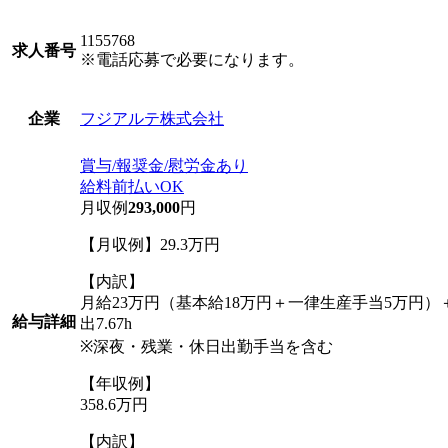
1155768
求人番号
※電話応募で必要になります。
フジアルテ株式会社
企業
賞与/報奨金/慰労金あり
給料前払いOK
月収例
293,000
円
【月収例】29.3万円
【内訳】
月給23万円（基本給18万円＋一律生産手当5万円）＋深
給与詳細
出7.67h
※深夜・残業・休日出勤手当を含む
【年収例】
358.6万円
【内訳】