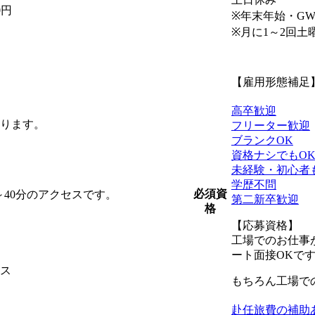
0円
※年末年始・G
※月に1～2回
【雇用形態補足
高卒歓迎
ります。
フリーター歓迎
ブランクOK
資格ナシでもO
未経験・初心者
学歴不問
必須資
～40分のアクセスです。
第二新卒歓迎
格
【応募資格】
工場でのお仕事
ート面接OKで
ス
もちろん工場で
赴任旅費の補助