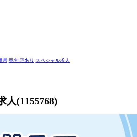
縄県
寮/社宅あり
スペシャル求人
1155768)