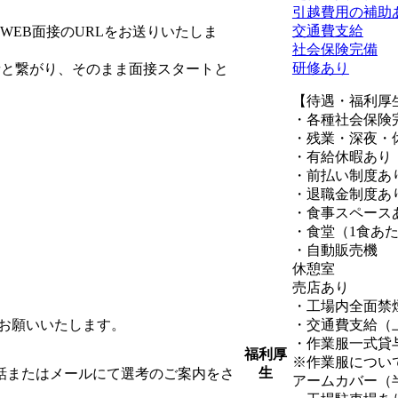
引越費用の補助
交通費支給
EB面接のURLをお送りいたしま
社会保険完備
研修あり
者と繋がり、そのまま面接スタートと
【待遇・福利厚
・各種社会保険
・残業・深夜・
・有給休暇あり
・前払い制度あ
・退職金制度あ
・食事スペース
・食堂（1食あた
・自動販売機
休憩室
売店あり
・工場内全面禁
をお願いいたします。
・交通費支給（
・作業服一式貸
福利厚
※作業服につい
生
話またはメールにて選考のご案内をさ
アームカバー（