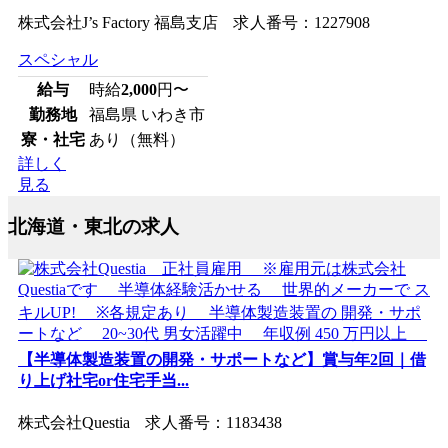
株式会社J’s Factory 福島支店 求人番号：1227908
スペシャル
給与
時給
2,000
円〜
勤務地
福島県 いわき市
寮・社宅
あり（無料）
詳しく
見る
北海道・東北の求人
【半導体製造装置の開発・サポートなど】賞与年2回｜借
り上げ社宅or住宅手当...
株式会社Questia 求人番号：1183438