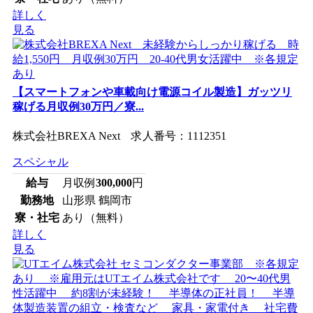
詳しく
見る
【スマートフォンや車載向け電源コイル製造】ガッツリ
稼げる月収例30万円／寮...
株式会社BREXA Next 求人番号：1112351
スペシャル
給与
月収例
300,000
円
勤務地
山形県 鶴岡市
寮・社宅
あり（無料）
詳しく
見る