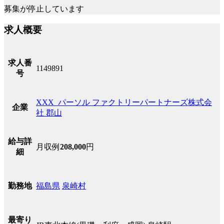
募集が停止しています
求人概要
求人番
1149891
号
XXX_パーソル ファクトリーパートナーズ株式会
企業
社 郡山
給与詳
月収例
208,000
円
細
福島県
泉崎村
勤務地
最寄り