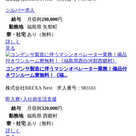
シルバー求人
給与
月収例
290,000
円
勤務地
福島県 矢祭町
寮・社宅
あり（無料）
詳しく
見る
コンデンサ製造に伴うマシンオペレーター業務！備品付
きワンルーム寮無料！《福...
株式会社BREXA Next 求人番号：983161
即入寮+入社前生活支援
給与
月収例
320,000
円
勤務地
福島県 西郷村
寮・社宅
あり（無料）
詳しく