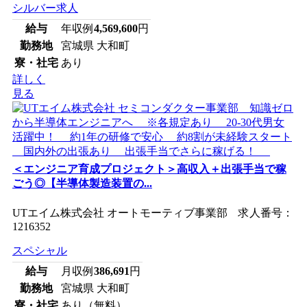
シルバー求人
給与
年収例
4,569,600
円
勤務地
宮城県 大和町
寮・社宅
あり
詳しく
見る
＜エンジニア育成プロジェクト＞高収入＋出張手当で稼
ごう◎【半導体製造装置の...
UTエイム株式会社 オートモーティブ事業部 求人番号：
1216352
スペシャル
給与
月収例
386,691
円
勤務地
宮城県 大和町
寮・社宅
あり（無料）