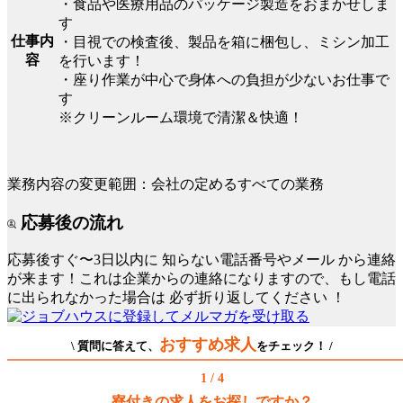
・食品や医療用品のパッケージ製造をおまかせしま
す
仕事内
・目視での検査後、製品を箱に梱包し、ミシン加工
容
を行います！
・座り作業が中心で身体への負担が少ないお仕事で
す
※クリーンルーム環境で清潔＆快適！
業務内容の変更範囲：会社の定めるすべての業務
応募後の流れ
応募後すぐ〜3日以内に
知らない電話番号やメール
から連絡
が来ます！これは企業からの連絡になりますので、もし電話
に出られなかった場合は
必ず折り返してください
！
おすすめ求人
\ 質問に答えて、
をチェック！ /
1 / 4
寮付きの求人をお探しですか？