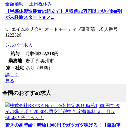
【半導体製造装置の組立て】月収例32万円以上◎／約8割
が未経験スタート★／...
UTエイム株式会社 オートモーティブ事業部 求人番号：
1222326
シルバー求人
給与
月収例
322,318
円
勤務地
岩手県 奥州市
寮・社宅
あり（無料）
詳しく
見る
全国のおすすめ求人
驚きの高時給！時給1,900円でガツガツ稼げる！【自動車