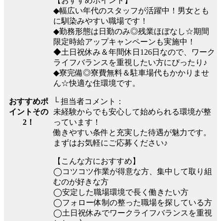
【おすすめポイント】
◆幅広い年代のスタッフが活躍中！男女とも
に馴染みやすい職場です！
◆勤務形態は日勤のみ◎残業ほぼなし☆期間
限定時給アップキャンペーンも実施中！
◆土日祝休み＆年間休日126日なので、ワーク
ライフバランスを重視したい方にぴったり♪
◆寮完備◎寮費無料＆駐車場代もかかりませ
ん☆快適な住環境です。
おすすめポ
└ 担当者コメント：
イントその
未経験からでも安心して始められる環境が整
2！
っています！
働きやすい条件と充実した待遇が魅力です。
まずはお気軽にご応募ください♪
【こんな方におすすめ】
◯コツコツ作業が得意な方、集中して取り組
むのが好きな方
◯安定した職場環境で長く働きたい方
◯フォロー体制の整った職場を探している方
◯土日祝休みでワークライフバランスを重視