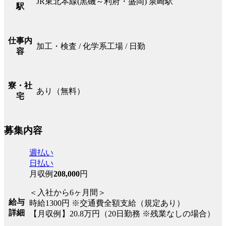
JR東北本線(黒磯～利府・盛岡) 泉崎駅
駅
仕事内
加工・検査 / 化学系工場 / 日勤
容
寮・社
あり（無料）
宅
募集内容
週払い
日払い
月収例
208,000
円
＜入社から6ヶ月間＞
給与
時給1300円 ※交通費全額支給（規定あり）
詳細
【月収例】20.8万円（20日勤務 ※残業なしの場合）