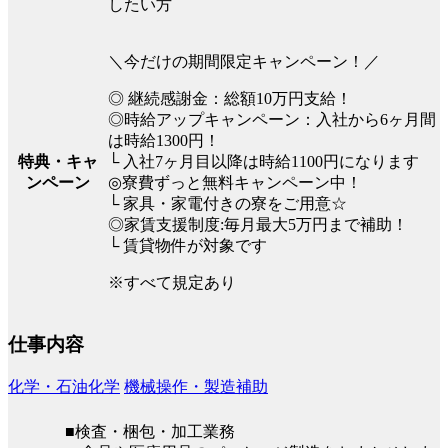
したい方
＼今だけの期間限定キャンペーン！／
◎ 継続感謝金：総額10万円支給！
◎時給アップキャンペーン：入社から6ヶ月間
は時給1300円！
特典・キャ
└ 入社7ヶ月目以降は時給1100円になります
ンペーン
◎寮費ずっと無料キャンペーン中！
└ 家具・家電付きの寮をご用意☆
◎家賃支援制度:毎月最大5万円まで補助！
└ 賃貸物件が対象です
※すべて規定あり
仕事内容
化学・石油化学
機械操作・製造補助
■検査・梱包・加工業務