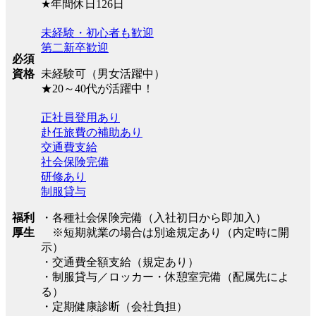
★年間休日126日
未経験・初心者も歓迎
第二新卒歓迎
必須
資格
未経験可（男女活躍中）
★20～40代が活躍中！
正社員登用あり
赴任旅費の補助あり
交通費支給
社会保険完備
研修あり
制服貸与
福利
・各種社会保険完備（入社初日から即加入）
厚生
※短期就業の場合は別途規定あり（内定時に開
示）
・交通費全額支給（規定あり）
・制服貸与／ロッカー・休憩室完備（配属先によ
る）
・定期健康診断（会社負担）