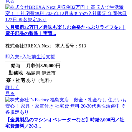
見る
＼月収例32万円／趣味も楽しむ余裕たっぷりライフを♪｜
電子部品の製造｜実質...
株式会社BREXA Next 求人番号：913
即入寮+入社前生活支援
給与
月収例
320,000
円
勤務地
福島県 伊達市
寮・社宅
あり（無料）
詳しく
見る
【金属製品のマシンオペレーターなど】時給2,000円／社
宅費無料／20-3...