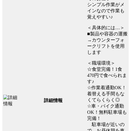
シンプル作業がメ
インなので作業も
覚えやすい♪
＜具体的には…＞
■製品や容器の運搬
→カウンターフォ
ークリフトを使用
します
＜職場環境＞
☆食堂完備！1食
470円で食べられま
す♪
☆作業着通勤OK！
着替える手間もな
くてらくらく◎
詳細情報
☆車・バイク通勤
OK！無料駐車場も
完備！
駐車場が近いの
で、お昼休憩を車