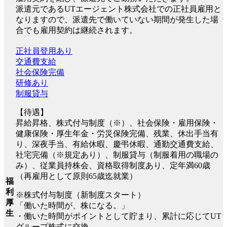
派遣元であるUTエージェント株式会社での正社員雇用と
なりますので、派遣先で働いていない期間が発生した場
合でも雇用契約は継続されます。
正社員登用あり
交通費支給
社会保険完備
研修あり
制服貸与
【待遇】
昇給昇格、株式付与制度（※）、社会保険・雇用保険・
健康保険・厚生年金・労災保険完備、残業、休出手当有
り、深夜手当、有給休暇、慶弔休暇、通勤交通費支給、
社宅完備（※規定あり）、制服貸与（制服着用の職場の
み）、従業員持株会、資格取得制度あり、定年満60歳
（再雇用として原則65歳迄就業）
福
利
※株式付与制度（新制度スタート）
厚
「働いた時間が、株になる。」
生
・働いた時間がポイントとして貯まり、累計に応じてUT
グループ株式に交換