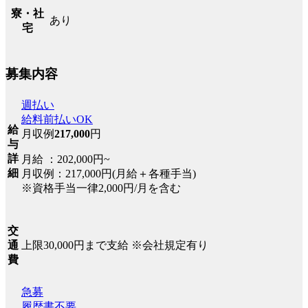
寮・社
あり
宅
募集内容
週払い
給料前払いOK
給
月収例
217,000
円
与
詳
月給 ：202,000円~
細
月収例：217,000円(月給＋各種手当)
※資格手当一律2,000円/月を含む
交
上限30,000円まで支給 ※会社規定有り
通
費
急募
履歴書不要