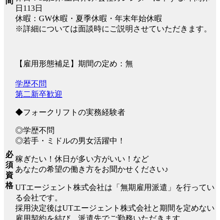
間
日113日
休暇：GW休暇・夏季休暇・年末年始休暇
※詳細については面談時にご説明させていただきます。
【雇用形態補足】期間の定め：無
学歴不問
第二新卒歓迎
◆フォークリフトの実務経験者
◎学歴不問
◎若手・ミドルの男女活躍中！
必
稼ぎたい！休日が多い方がいい！など
須
あなたの希望の働き方をお聞かせください♪
資
格
UTエージェント株式会社は「無期雇用派遣」を行ってい
る会社です。
採用決定後はUTエージェント株式会社と期間を定めない
雇用契約を結び、派遣先でご勤務いただきます。