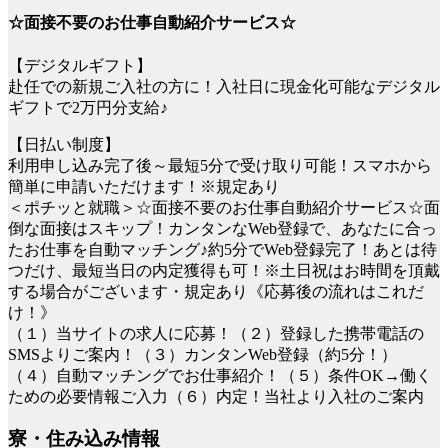
☆面接不要のお仕事自動紹介サービス☆
【デジタルギフト】
赴任での新規ご入社の方に！入社日に現金化可能なデジタル
ギフトで2万円分支給♪
【日払い制度】
利用申し込み完了後～最短5分で受け取り可能！スマホから
簡単に申請いただけます！※規定あり
＜ポチッと就職＞☆面接不要のお仕事自動紹介サービス☆面
倒な面接はスキップ！カンタンなWeb登録で、あなたに合っ
たお仕事を自動マッチング♪約5分でWeb登録完了！あとは待
つだけ、最短当日の内定獲得も可！※土日祝はお時間を頂戴
する場合がございます・規定あり《応募後の流れはこれだ
け！》
（１）当サイトの求人に応募！（２）登録した携帯電話の
SMSよりご案内！（３）カンタンWeb登録（約5分！）
（４）自動マッチングでお仕事紹介！（５）条件OK→働く
ための必要情報ご入力（６）内定！当社より入社のご案内
寮・住み込み情報