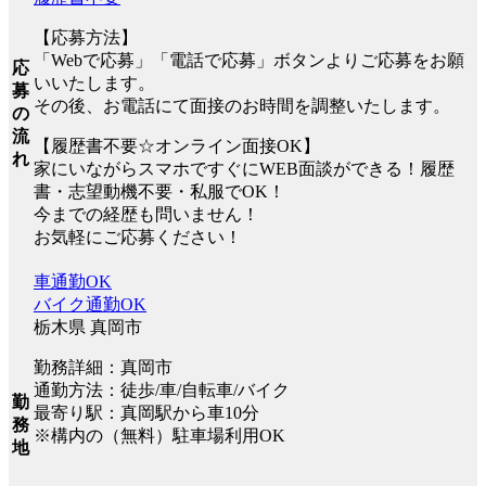
【応募方法】
「Webで応募」「電話で応募」ボタンよりご応募をお願
応
いいたします。
募
その後、お電話にて面接のお時間を調整いたします。
の
流
【履歴書不要☆オンライン面接OK】
れ
家にいながらスマホですぐにWEB面談ができる！履歴
書・志望動機不要・私服でOK！
今までの経歴も問いません！
お気軽にご応募ください！
車通勤OK
バイク通勤OK
栃木県 真岡市
勤務詳細：真岡市
通勤方法：徒歩/車/自転車/バイク
勤
最寄り駅：真岡駅から車10分
務
※構内の（無料）駐車場利用OK
地