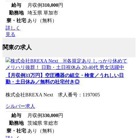
給与
月収例
310,000
円
勤務地
埼玉県 草加市
寮・社宅
あり（無料）
詳しく
見る
関東の求人
【月収例33万円】空圧機器の組立・検査／うれしい日
勤・土日休み／無料の社宅付き◎
株式会社BREXA Next 求人番号：1197005
シルバー求人
給与
月収例
330,000
円
勤務地
茨城県 常総市
寮・社宅
あり（無料）