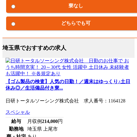
寮なし
どちらでも可
埼玉県でおすすめの求人
【ゴム製品の検査】人気の日勤！／週末はゆっくり♪土日
休み◎／生活備品付き寮...
日研トータルソーシング株式会社 求人番号：1164128
スペシャル
給与
月収例
214,000
円
勤務地
埼玉県 上尾市
寮・社宅
あり