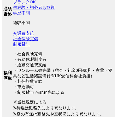
ブランクOK
未経験・初心者も歓迎
必須
学歴不問
資格
経験不問
交通費支給
社会保険完備
制服貸与
・社会保険完備
・有給休暇制度有
・通勤交通費支給
・ワンルーム寮完備（敷金・礼金0円/家具・家電・寝
福利
具など生活諸設備付/NHK受信料会社負担）
厚生
・赴任旅費支給
・車通勤可
・制服貸与 ※勤務先による
※当社規定による
※待遇は勤務先により異なります。
※寮の有無は勤務先や空状況により異なります。