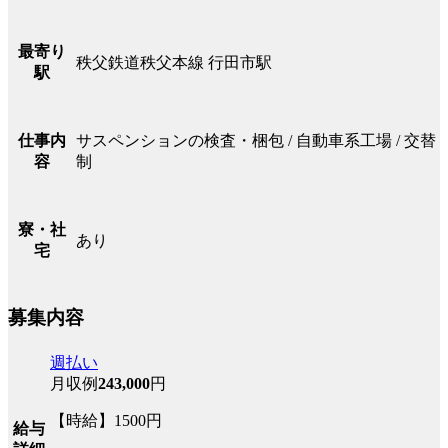
最寄り
秩父鉄道秩父本線 行田市駅
駅
サスペンションの検査・梱包 / 自動車系工場 / 交替
仕事内
制
容
寮・社
あり
宅
募集内容
週払い
月収例
243,000
円
【時給】1500円
給与