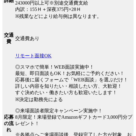
詳細
243000円以上可※別途交通費支給
内訳：155Ｈ＋深夜375円×28Ｈ
※残業などにより給与例は異なります。
交通
交通費あり
費
リモート面接OK
◎スマホで簡単！WEB面談実施中！
最短、即日面談もOK！お気軽にご予約ください！
応募後に届くフォームで「WEB面談」を選ぶだけ！
詳しい内容を知りたい・相談したい方、大歓迎！
すぐ決めたい・働きたい方も歓迎いたします！
※決定は勤務先による
◎来場面談者限定キャンペーン実施中！
8月限定！来場登録でAmazonギフトカード3,000円分プ
応募
レゼント！
の流
れ
※各拠点へご来場面談後、登録完了した方が対象、お