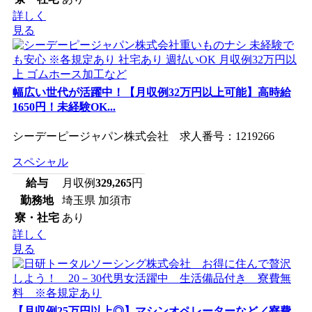
詳しく
見る
幅広い世代が活躍中！【月収例32万円以上可能】高時給
1650円！未経験OK...
シーデーピージャパン株式会社 求人番号：1219266
スペシャル
給与
月収例
329,265
円
勤務地
埼玉県 加須市
寮・社宅
あり
詳しく
見る
【月収例25万円以上◎】マシンオペレーターなど／寮費