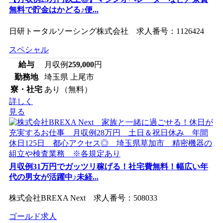
無料で貯金はかどる♪便...
日研トータルソーシング株式会社 求人番号：1126424
スペシャル
給与
月収例
259,000
円
勤務地
埼玉県 上尾市
寮・社宅
あり（無料）
詳しく
見る
月収例31万円でガッツリ稼げる！社宅費無料！幅広い年
代の男女が活躍中♪未経...
株式会社BREXA Next 求人番号：508033
ゴールド求人