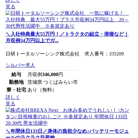
詳しく
見る
＼入社特典最大55万円！／トラクタの組立・溶接など｜
月収例34万円以上でガ...
日研トータルソーシング株式会社 求人番号：335209
シルバー求人
給与
月収例
346,000
円
勤務地
茨城県 つくばみらい市
寮・社宅
あり（無料）
詳しく
見る
＼年間休日133日／身体の負担少なめ♪バッテリーモジュ
ールのラクラク目視検...