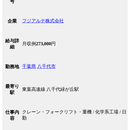
号
フジアルテ株式会社
企業
給与詳
月収例
273,000
円
細
千葉県
八千代市
勤務地
最寄り
東葉高速線 八千代緑が丘駅
駅
クレーン・フォークリフト・重機 / 化学系工場 / 日
仕事内
勤
容