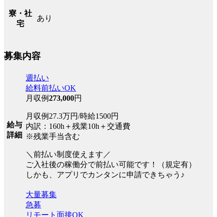
寮・社
あり
宅
募集内容
週払い
給料前払いOK
月収例
273,000
円
月収例27.3万円/時給1500円
給与
内訳：160h＋残業10h＋交通費
詳細
※残業手当含む
＼前払い制度使えます／
ご入社後の稼働分で前払い可能です！（規定有）
しかも、アプリでカンタンに申請できちゃう♪
大量募集
急募
リモート面接OK