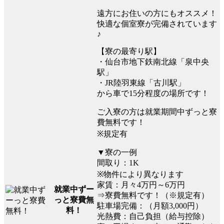
遠方にお住いの方にもオススメ！
快適な個室寮が完備されています
♪
【寮の最寄り駅】
・仙台市地下鉄南北線「泉中央
駅」
・JR陸羽東線「古川駅」
から車で15分程度の場所です！
ご入寮の方は就業期間中ずっと寮
費無料です！
※規定有
▼寮の一例
間取り：1K
※物件により異なります
家賃：月々4万円～6万円
就業中ずー
⇒寮費無料です！（※規定有）
っと寮費無
駐車場完備：（月額3,000円）
料！
光熱費：自己負担（給与控除）