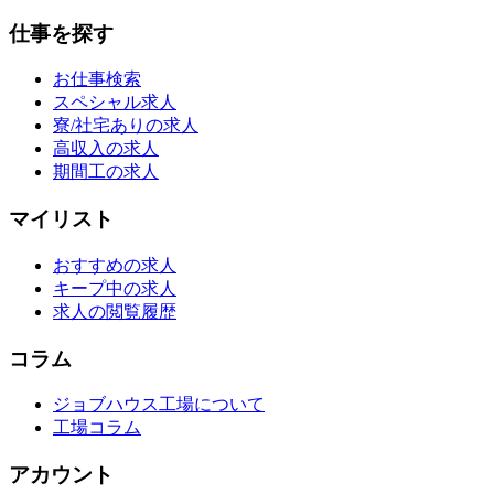
仕事を探す
お仕事検索
スペシャル求人
寮/社宅ありの求人
高収入の求人
期間工の求人
マイリスト
おすすめの求人
キープ中の求人
求人の閲覧履歴
コラム
ジョブハウス工場について
工場コラム
アカウント