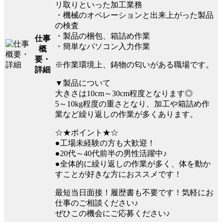
リ取りといった加工業務
・機械のオペレーションと出来上がった製品
の検査
・製品の梱包、箱詰め作業
仕事
・簡単なパソコン入力作業
概
要・
※作業環境上、鋳物の匂いがある職場です。
詳細
▼製品について
大きさは10cm～30cm程度となります◎
5～10kg程度の重さとなり、加工や箱詰め作
業など繰り返しの作業が多くあります。
☆★ポイント★☆
●工場未経験の方も大歓迎！
●20代～40代前半の男性活躍中♪
●全体的に繰り返しの作業が多く、体を動か
すことが好きな方におススメです！
最短当日面接！履歴書も不要です！気軽にお
仕事のご相談ください♪
ぜひこの機会にご応募ください♪