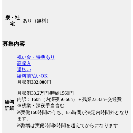
寮・社
あり（無料）
宅
募集内容
祝い金・特典あり
高収入
週払い
給料前払いOK
月収例
332,000
円
月収例33.2万円/時給1560円
内訳：160h（内深夜56.66h）＋残業23.33h+交通費
給与
※残業・深夜手当含む
詳細
※実働160時間のうち、6.6時間が法定内時間外となり
ます。
※割増は実働時間8時間を超えてからになります