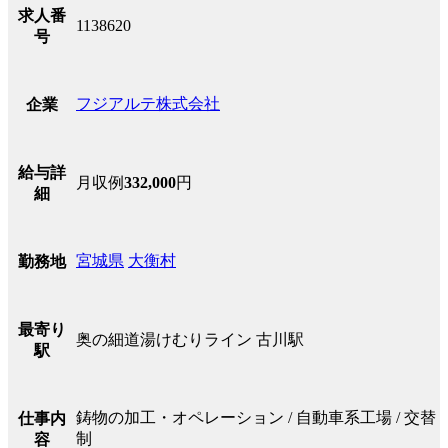
求人番
1138620
号
フジアルテ株式会社
企業
給与詳
月収例
332,000
円
細
宮城県
大衡村
勤務地
最寄り
奥の細道湯けむりライン 古川駅
駅
鋳物の加工・オペレーション / 自動車系工場 / 交替
仕事内
制
容