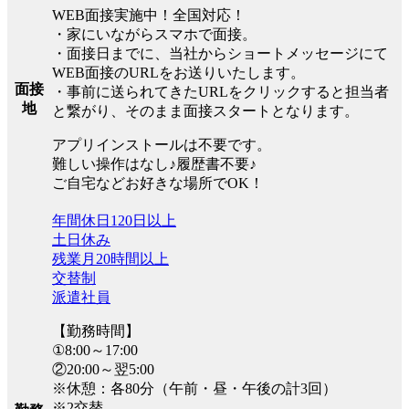
WEB面接実施中！全国対応！
・家にいながらスマホで面接。
・面接日までに、当社からショートメッセージにて
WEB面接のURLをお送りいたします。
面接
・事前に送られてきたURLをクリックすると担当者
地
と繋がり、そのまま面接スタートとなります。
アプリインストールは不要です。
難しい操作はなし♪履歴書不要♪
ご自宅などお好きな場所でOK！
年間休日120日以上
土日休み
残業月20時間以上
交替制
派遣社員
【勤務時間】
①8:00～17:00
②20:00～翌5:00
※休憩：各80分（午前・昼・午後の計3回）
※2交替