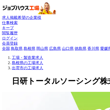
求人掲載希望の企業様
仕事検索
キープ
閲覧履歴
ログイン
会員登録
全国
鳥取県
島根県
岡山県
広島県
山口県
徳島県
香川県
愛媛
工場・製造業求人
島根県の工場求人
出雲市の工場求人
日研トータルソーシング株式会