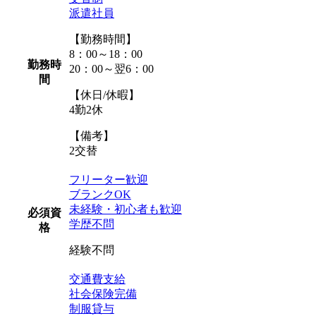
派遣社員
【勤務時間】
8：00～18：00
勤務時
20：00～翌6：00
間
【休日/休暇】
4勤2休
【備考】
2交替
フリーター歓迎
ブランクOK
未経験・初心者も歓迎
必須資
学歴不問
格
経験不問
交通費支給
社会保険完備
制服貸与