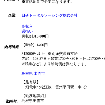
※電話応募で必要になります。
日研トータルソーシング株式会社
企業
高収入
週払い
月収例
315,000
円
【時給】1400円
給与詳細
315000円以上可※別途交通費支給
内訳：163.37Ｈ＋残業1750円×30Ｈ＋休出1750円×
※残業などにより給与例は異なります。
島根県
出雲市
【最寄駅】
一畑電車北松江線 雲州平田駅 車6分
【勤務地詳細】
島根県出雲市
勤務地