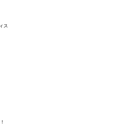
ィス
！
け！